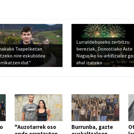
Lurraldebuseko zerbitzu
nakako Txapelketan
bereziak, Donostiako Aste
atzeko nire eskubidea
Nagusiko su-artifizialez g
rrikatzen dut"
ahal izateko
so
"Auzotarrek oso
Burrunba, gazte
Ot
ondo erantzuten
euskaltzaleen
la