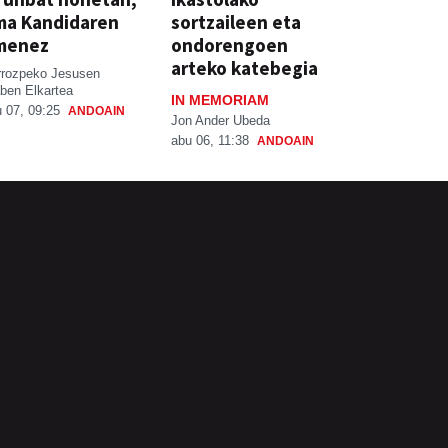
ma Kandidaren
sortzaileen eta
menez
ondorengoen
arteko katebegia
rrozpeko Jesusen
ben Elkartea
IN MEMORIAM
 07, 09:25
ANDOAIN
Jon Ander Ubeda
abu 06, 11:38
ANDOAIN