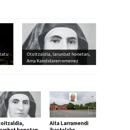
ozatu
Otoitzaldia, larunbat honetan,
Ama Kandidaren omenez
oitzaldia,
Aita Larramendi
runbat honetan,
ikastolako