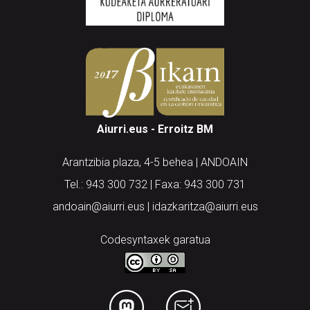
Aiurri.eus - Erroitz BM
Arantzibia plaza, 4-5 behea | ANDOAIN
Tel.: 943 300 732 | Faxa: 943 300 731
andoain@aiurri.eus | idazkaritza@aiurri.eus
Codesyntaxek garatua