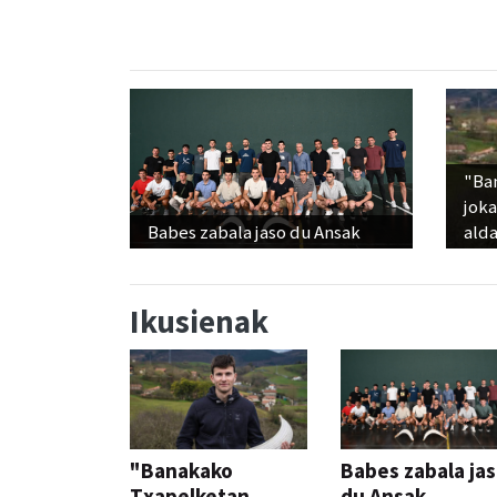
"Ba
jok
Babes zabala jaso du Ansak
alda
Ikusienak
"Banakako
Babes zabala ja
Txapelketan
du Ansak