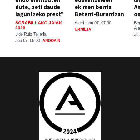
dute, beti daude
ekimen berria
A
laguntzeko prest"
Beterri-Buruntzan
o
SORABILLAKO JAIAK
Aiurri
abu 07, 07:00
Be
2026
Ala
URNIETA
Lide Ruiz Telleria
abu
abu 07, 08:00
ANDOAIN