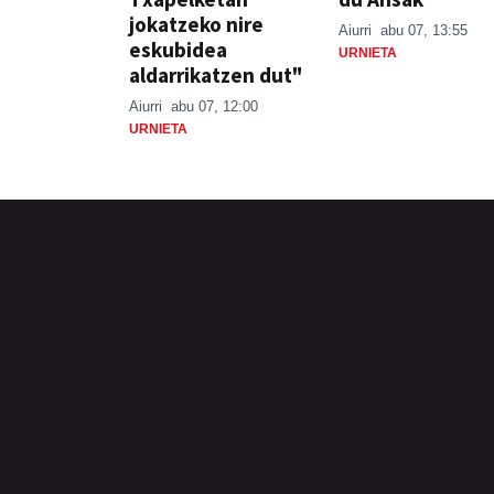
jokatzeko nire
Aiurri
abu 07, 13:55
eskubidea
URNIETA
aldarrikatzen dut"
Aiurri
abu 07, 12:00
URNIETA