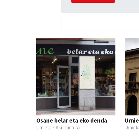
Osane belar eta eko denda
Urnie
Urnieta
- Akupuntura
Urniet