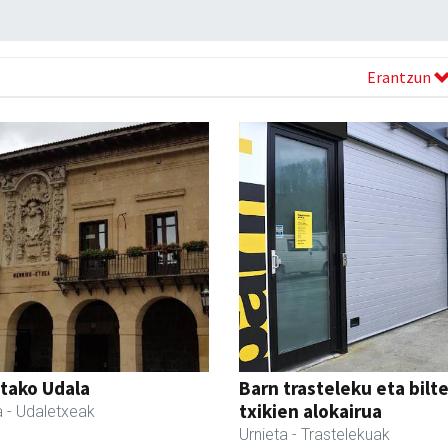
Erantzun
tako Udala
Barn trasteleku eta bilt
txikien alokairua
a
- Udaletxeak
Urnieta
- Trastelekuak