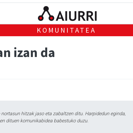
KOMUNITATEA
an izan da
ortasun hitzak jaso eta zabaltzen ditu. Harpidedun eginda,
tzen dituen komunikabidea babestuko duzu.