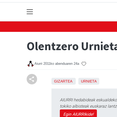
Olentzero Urniet
Aiurri
2011ko abenduaren 24a
GIZARTEA
URNIETA
AIURRI hedabideak eskualdeko n
tokiko albisteak euskaraz lan
Egin AIURRIkide!