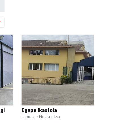
egi
Egape Ikastola
Urnieta
- Hezkuntza