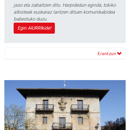
jaso eta zabaltzen ditu. Harpidedun eginda, tokiko
albisteak euskaraz lantzen dituen komunikabidea
babestuko duzu.
Egin AIURRIkide!
Erantzun