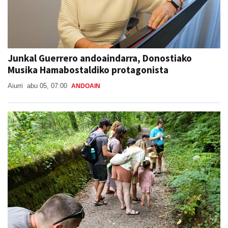
Junkal Guerrero andoaindarra, Donostiako
Musika Hamabostaldiko protagonista
Aiurri
abu 05, 07:00
ANDOAIN