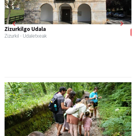
Previous
Next
Zubeldia arrain eta mariskoa
Zizurkil
- Arrandegiak