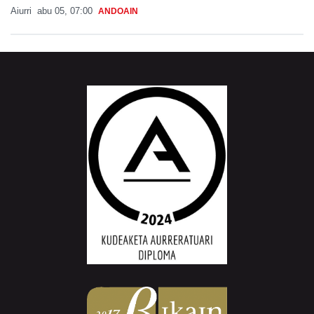
Aiurri
abu 05, 07:00
ANDOAIN