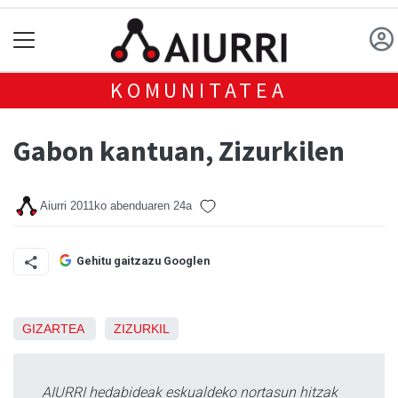
KOMUNITATEA
Gabon kantuan, Zizurkilen
Aiurri
2011ko abenduaren 24a
Gehitu gaitzazu Googlen
GIZARTEA
ZIZURKIL
AIURRI hedabideak eskualdeko nortasun hitzak