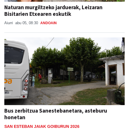
Naturan murgiltzeko jarduerak, Leizaran
Bisitarien Etxearen eskutik
Aiurri
abu 05, 08:30
ANDOAIN
Bus zerbitzua Sanestebanetara, asteburu
honetan
SAN ESTEBAN JAIAK GOIBURUN 2026