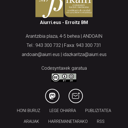
Aiurri.eus - Erroitz BM
Arantzibia plaza, 4-5 behea | ANDOAIN
Tel.: 943 300 732 | Faxa: 943 300 731
andoain@aiurri.eus | idazkaritza@aiurri.eus
Codesyntaxek garatua
HONI BURUZ
LEGE OHARRA
PUBLIZITATEA
ARAUAK
HARREMANETARAKO
RSS