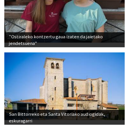
"Ostiraleko kontzertu gaua izaten da jaietako
jendetsuena"
San Bittorreko eta Santa Vitoriako audiogidak,
eskuragarri