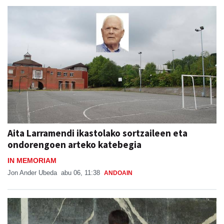
Aita Larramendi ikastolako sortzaileen eta
ondorengoen arteko katebegia
IN MEMORIAM
Jon Ander Ubeda
abu 06, 11:38
ANDOAIN