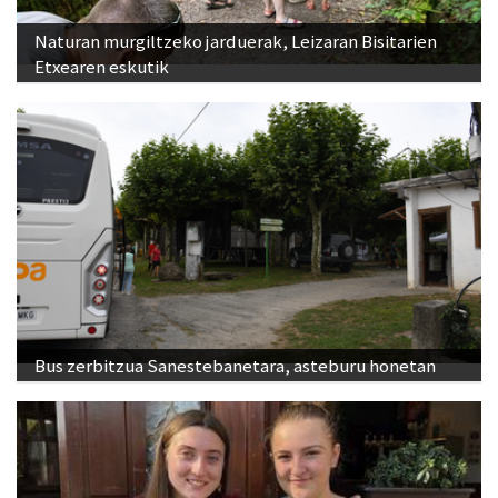
Naturan murgiltzeko jarduerak, Leizaran Bisitarien
Etxearen eskutik
Bus zerbitzua Sanestebanetara, asteburu honetan