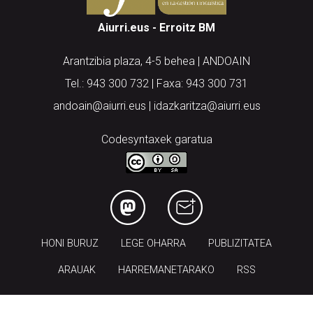
Aiurri.eus - Erroitz BM
Arantzibia plaza, 4-5 behea | ANDOAIN
Tel.: 943 300 732 | Faxa: 943 300 731
andoain@aiurri.eus | idazkaritza@aiurri.eus
Codesyntaxek garatua
HONI BURUZ
LEGE OHARRA
PUBLIZITATEA
ARAUAK
HARREMANETARAKO
RSS