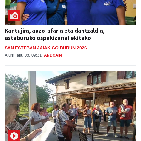
Kantujira, auzo-afaria eta dantzaldia,
asteburuko ospakizunei ekiteko
SAN ESTEBAN JAIAK GOIBURUN 2026
Aiurri
abu 08, 09:31
ANDOAIN