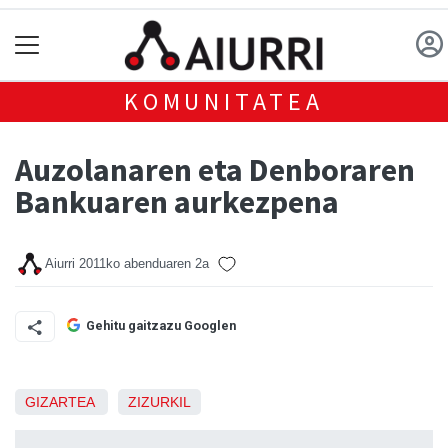
KOMUNITATEA
Auzolanaren eta Denboraren
Bankuaren aurkezpena
Aiurri
2011ko abenduaren 2a
Gehitu gaitzazu Googlen
GIZARTEA
ZIZURKIL