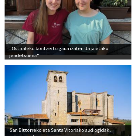
"Ostiraleko kontzertu gaua izaten da jaietako
jendetsuena"
San Bittorreko eta Santa Vitoriako audiogidak,