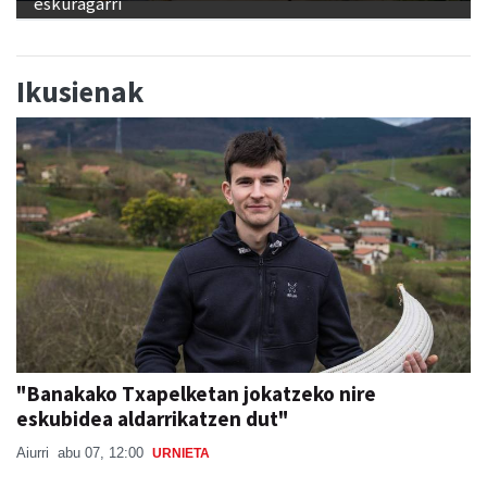
eskuragarri
Ikusienak
"Banakako Txapelketan jokatzeko nire
eskubidea aldarrikatzen dut"
Aiurri
abu 07, 12:00
URNIETA