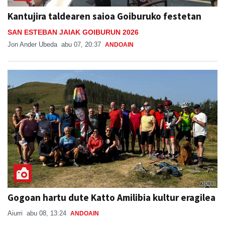
Kantujira taldearen saioa Goiburuko festetan
SAN ESTEBAN JAIAK GOIBURUN 2026
Jon Ander Ubeda
abu 07, 20:37
ANDOAIN
Gogoan hartu dute Katto Amilibia kultur eragilea
Aiurri
abu 08, 13:24
ANDOAIN