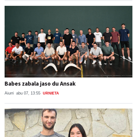
Babes zabala jaso du Ansak
Aiurri
abu 07, 13:55
URNIETA