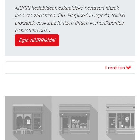
AIURRI hedabideak eskualdeko nortasun hitzak
jaso eta zabaltzen ditu. Harpidedun eginda, tokiko
albisteak euskaraz lantzen dituen komunikabidea
babestuko duzu.
Egin AIURRIkide!
Erantzun