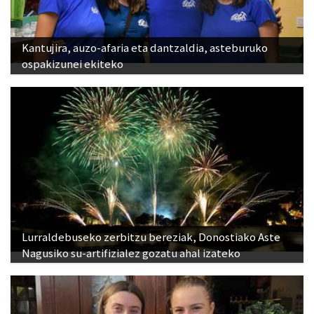
Kantujira, auzo-afaria eta dantzaldia, asteburuko
ospakizunei ekiteko
Lurraldebuseko zerbitzu bereziak, Donostiako Aste
Nagusiko su-artifizialez gozatu ahal izateko