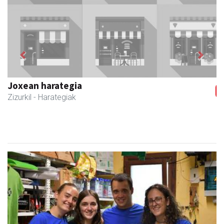
Previous
Next
Joxean harategia
Zizurkil
- Harategiak