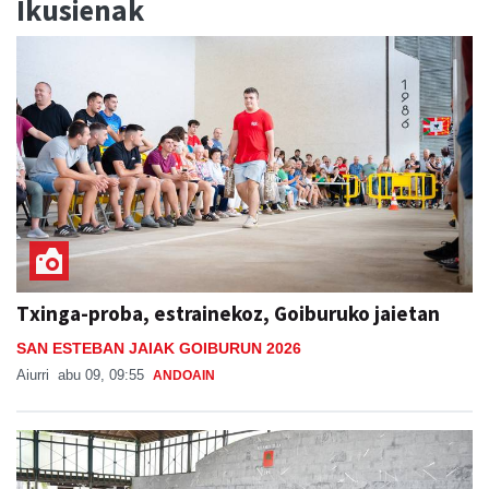
Ikusienak
Txinga-proba, estrainekoz, Goiburuko jaietan
SAN ESTEBAN JAIAK GOIBURUN 2026
Aiurri
abu 09, 09:55
ANDOAIN