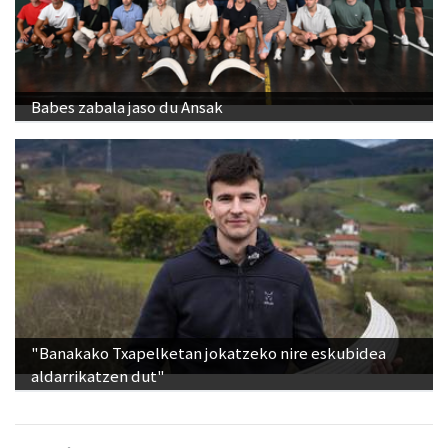
Babes zabala jaso du Ansak
"Banakako Txapelketan jokatzeko nire eskubidea
aldarrikatzen dut"