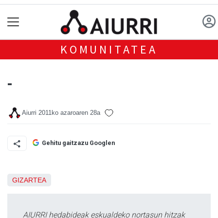
KOMUNITATEA
-
Aiurri
2011ko azaroaren 28a
Gehitu gaitzazu Googlen
GIZARTEA
AIURRI hedabideak eskualdeko nortasun hitzak