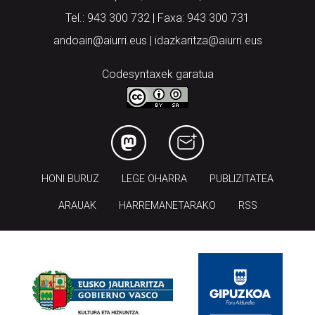
Tel.: 943 300 732 | Faxa: 943 300 731
andoain@aiurri.eus | idazkaritza@aiurri.eus
Codesyntaxek garatua
HONI BURUZ
LEGE OHARRA
PUBLIZITATEA
ARAUAK
HARREMANETARAKO
RSS