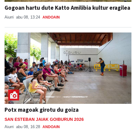
Gogoan hartu dute Katto Amilibia kultur eragilea
Aiurri
abu 08, 13:24
ANDOAIN
Potx magoak girotu du goiza
SAN ESTEBAN JAIAK GOIBURUN 2026
Aiurri
abu 08, 16:28
ANDOAIN