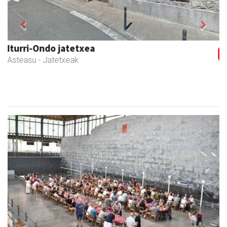
Previous
Next
Urpa autobusak
Andoain
- Autobusak