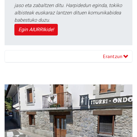
jaso eta zabaltzen ditu. Harpidedun eginda, tokiko
albisteak euskaraz lantzen dituen komunikabidea
babestuko duzu.
Egin AIURRIkide!
Erantzun