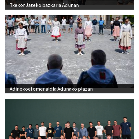
Txekor Jateko bazkaria Adunan
Adinekoei omenaldia Adunako plazan