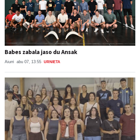
Babes zabala jaso du Ansak
Aiurri
abu 07, 13:55
URNIETA