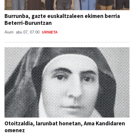
Burrunba, gazte euskaltzaleen ekimen berria
Beterri-Buruntzan
Aiurri
abu 07, 07:00
URNIETA
Otoitzaldia, larunbat honetan, Ama Kandidaren
omenez