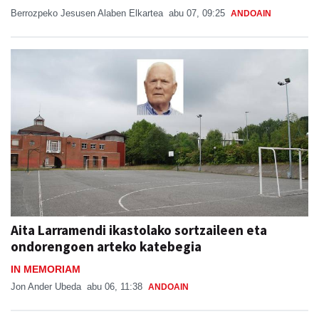
Berrozpeko Jesusen Alaben Elkartea
abu 07, 09:25
ANDOAIN
Aita Larramendi ikastolako sortzaileen eta
ondorengoen arteko katebegia
IN MEMORIAM
Jon Ander Ubeda
abu 06, 11:38
ANDOAIN