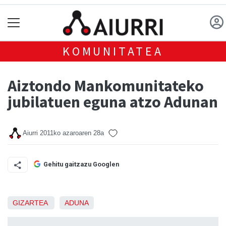
KOMUNITATEA
Aiztondo Mankomunitateko
jubilatuen eguna atzo Adunan
Aiurri
2011ko azaroaren 28a
Gehitu gaitzazu Googlen
GIZARTEA
ADUNA