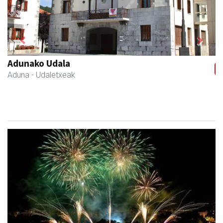
Previous
Next
La Salle Berrozpe Ikastetxea
Andoain
- Hezkuntza