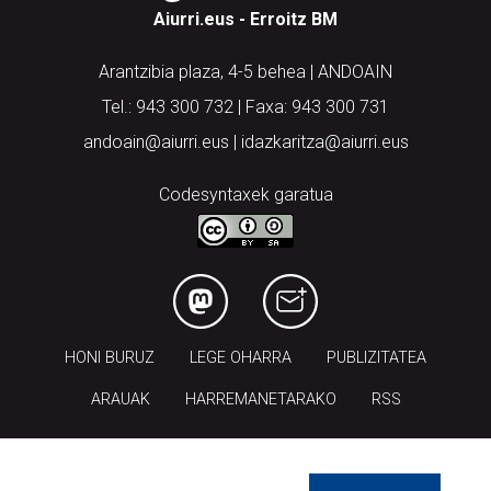
Aiurri.eus - Erroitz BM
Arantzibia plaza, 4-5 behea | ANDOAIN
Tel.: 943 300 732 | Faxa: 943 300 731
andoain@aiurri.eus | idazkaritza@aiurri.eus
Codesyntaxek garatua
HONI BURUZ
LEGE OHARRA
PUBLIZITATEA
ARAUAK
HARREMANETARAKO
RSS