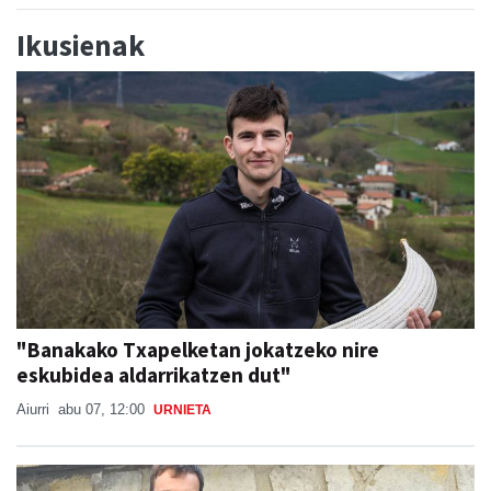
Ikusienak
"Banakako Txapelketan jokatzeko nire
eskubidea aldarrikatzen dut"
Aiurri
abu 07, 12:00
URNIETA