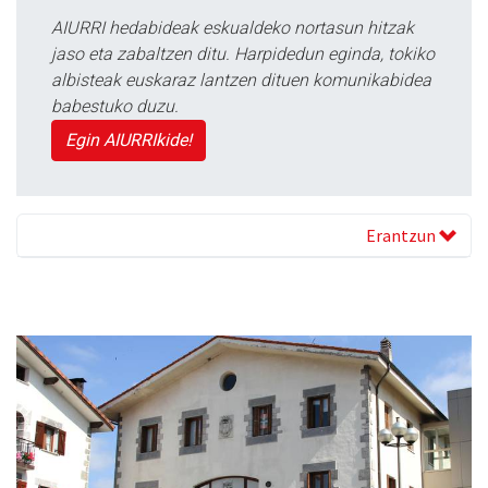
AIURRI hedabideak eskualdeko nortasun hitzak
jaso eta zabaltzen ditu. Harpidedun eginda, tokiko
albisteak euskaraz lantzen dituen komunikabidea
babestuko duzu.
Egin AIURRIkide!
Erantzun