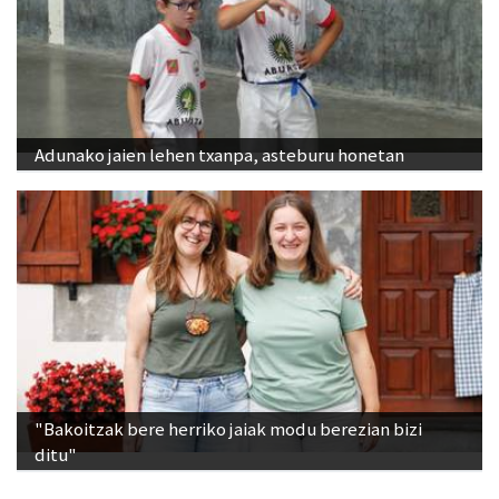
Adunako jaien lehen txanpa, asteburu honetan
"Bakoitzak bere herriko jaiak modu berezian bizi
ditu"