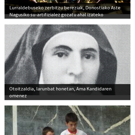
Lurraldebuseko zerbitzu bereziak, Donostiako Aste
Nagusiko su-artifizialez gozatu ahal izateko
Otoitzaldia, larunbat honetan, Ama Kandidaren
omenez