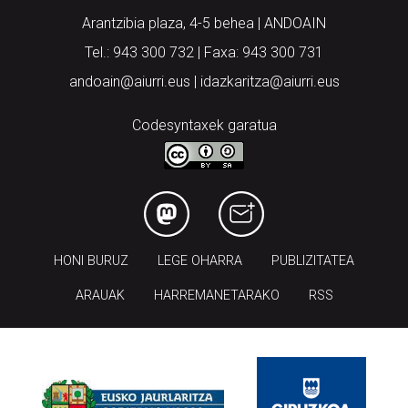
Arantzibia plaza, 4-5 behea | ANDOAIN
Tel.: 943 300 732 | Faxa: 943 300 731
andoain@aiurri.eus | idazkaritza@aiurri.eus
Codesyntaxek garatua
HONI BURUZ
LEGE OHARRA
PUBLIZITATEA
ARAUAK
HARREMANETARAKO
RSS