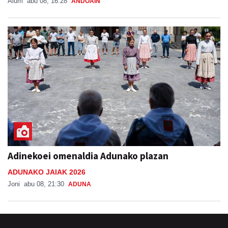
Aiurri
abu 08, 16:28
ANDOAIN
Adinekoei omenaldia Adunako plazan
ADUNAKO JAIAK 2026
Joni
abu 08, 21:30
ADUNA