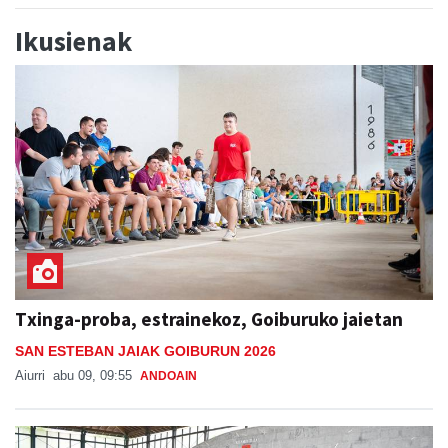
Ikusienak
Txinga-proba, estrainekoz, Goiburuko jaietan
SAN ESTEBAN JAIAK GOIBURUN 2026
Aiurri
abu 09, 09:55
ANDOAIN