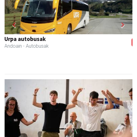
Previous
Next
Tximeleta oihal-denda
Andoain
- Oihal-denda