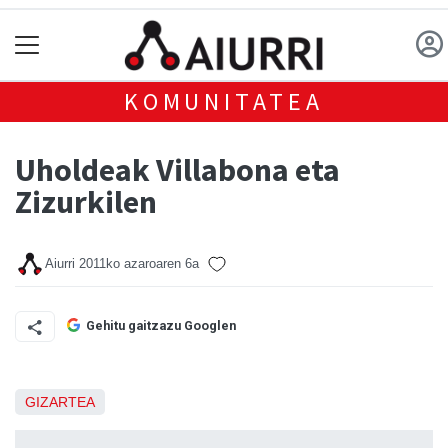
KOMUNITATEA
Uholdeak Villabona eta
Zizurkilen
Aiurri
2011ko azaroaren 6a
Gehitu gaitzazu Googlen
GIZARTEA