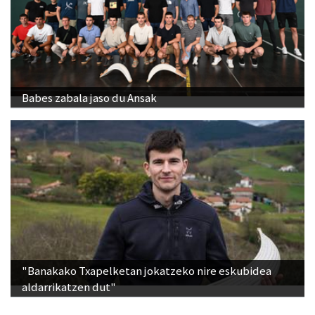
Babes zabala jaso du Ansak
"Banakako Txapelketan jokatzeko nire eskubidea
aldarrikatzen dut"