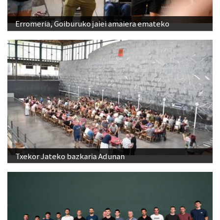
Erromeria, Goiburuko jaiei amaiera emateko
Txekor Jateko bazkaria Adunan