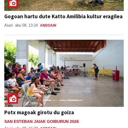
Gogoan hartu dute Katto Amilibia kultur eragilea
Aiurri
abu 08, 13:24
ANDOAIN
Potx magoak girotu du goiza
SAN ESTEBAN JAIAK GOIBURUN 2026