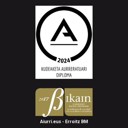
Aiurri.eus - Erroitz BM