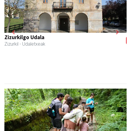
Previous
Next
Joxean harategia
Zizurkil
- Harategiak