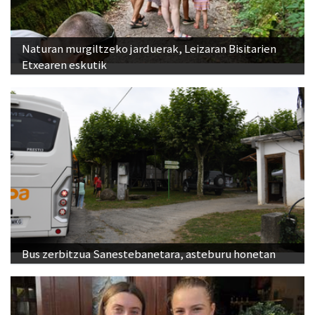
Naturan murgiltzeko jarduerak, Leizaran Bisitarien
Etxearen eskutik
Bus zerbitzua Sanestebanetara, asteburu honetan