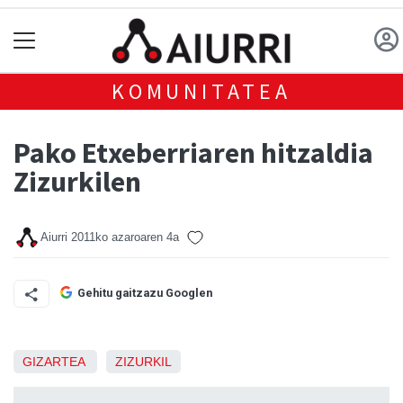
KOMUNITATEA
Pako Etxeberriaren hitzaldia
Zizurkilen
Aiurri
2011ko azaroaren 4a
Gehitu gaitzazu Googlen
GIZARTEA
ZIZURKIL