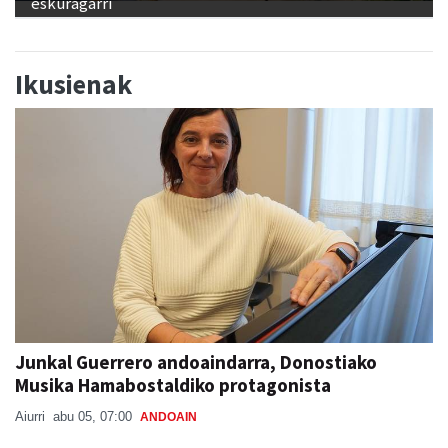
eskuragarri
Ikusienak
Junkal Guerrero andoaindarra, Donostiako
Musika Hamabostaldiko protagonista
Aiurri
abu 05, 07:00
ANDOAIN