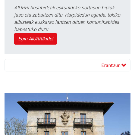
AIURRI hedabideak eskualdeko nortasun hitzak
jaso eta zabaltzen ditu. Harpidedun eginda, tokiko
albisteak euskaraz lantzen dituen komunikabidea
babestuko duzu.
Egin AIURRIkide!
Erantzun