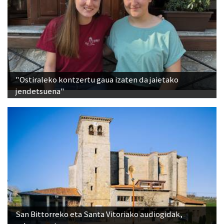
"Ostiraleko kontzertu gaua izaten da jaietako
jendetsuena"
San Bittorreko eta Santa Vitoriako audiogidak,