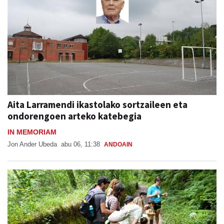
Aita Larramendi ikastolako sortzaileen eta
ondorengoen arteko katebegia
IN MEMORIAM
Jon Ander Ubeda
abu 06, 11:38
ANDOAIN