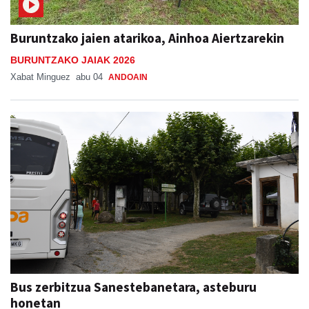
Buruntzako jaien atarikoa, Ainhoa Aiertzarekin
BURUNTZAKO JAIAK 2026
Xabat Minguez
abu 04
ANDOAIN
Bus zerbitzua Sanestebanetara, asteburu
honetan