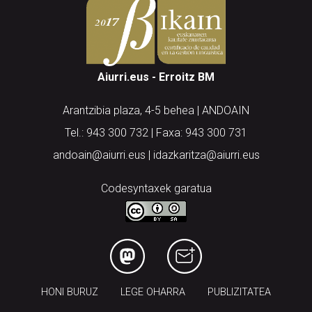
Aiurri.eus - Erroitz BM
Arantzibia plaza, 4-5 behea | ANDOAIN
Tel.: 943 300 732 | Faxa: 943 300 731
andoain@aiurri.eus | idazkaritza@aiurri.eus
Codesyntaxek garatua
HONI BURUZ
LEGE OHARRA
PUBLIZITATEA