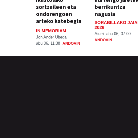
sortzaileen eta
berrikuntza
ondorengoen
nagusia
arteko katebegia
SORABILLAKO JAIA
2026
IN MEMORIAM
Aiurri
abu 06, 07:00
Jon Ander Ubeda
ANDOAIN
abu 06, 11:38
ANDOAIN