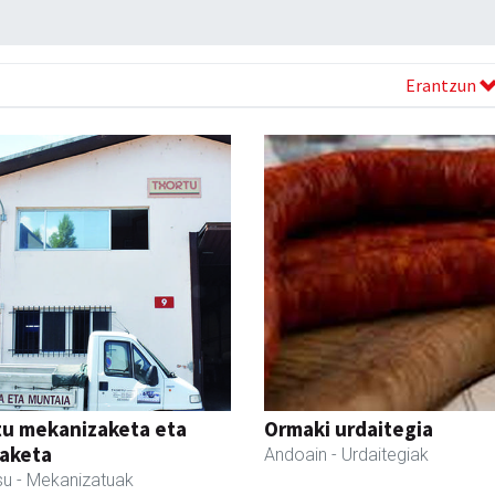
Erantzun
tu mekanizaketa eta
Ormaki urdaitegia
aketa
Andoain
- Urdaitegiak
su
- Mekanizatuak