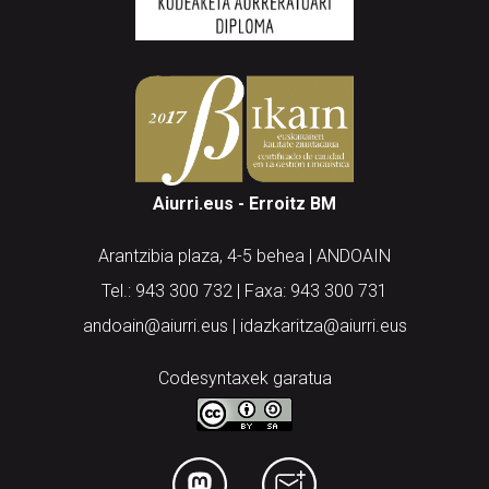
Aiurri.eus - Erroitz BM
Arantzibia plaza, 4-5 behea | ANDOAIN
Tel.: 943 300 732 | Faxa: 943 300 731
andoain@aiurri.eus | idazkaritza@aiurri.eus
Codesyntaxek garatua