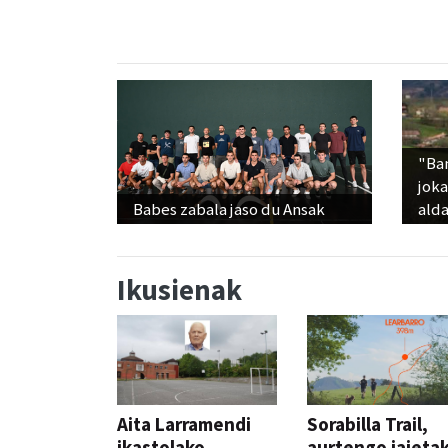
"Ba
jok
Babes zabala jaso du Ansak
alda
Ikusienak
Aita Larramendi
Sorabilla Trail,
ikastolako
aurtengo jaieta