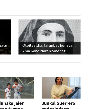
ozatu
Otoitzaldia, larunbat honetan,
Ama Kandidaren omenez
unako jaien
Junkal Guerrero
hen txanpa,
andoaindarra,