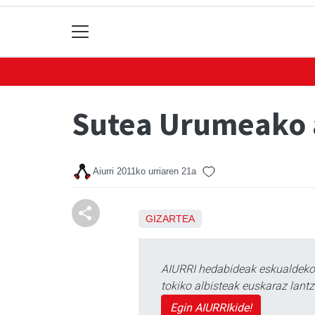
Sutea Urumeako 
Aiurri
2011ko urriaren 21a
GIZARTEA
AIURRI hedabideak eskualdeko n
tokiko albisteak euskaraz lan
Egin AIURRIkide!