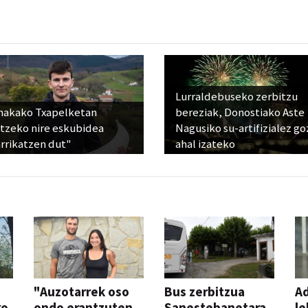
Lurraldebuseko zerbitzu
nakako Txapelketan
bereziak, Donostiako Aste
atzeko nire eskubidea
Nagusiko su-artifizialez g
rrikatzen dut"
ahal izateko
"Auzotarrek oso
Bus zerbitzua
Ad
ko
ondo erantzuten
Sanestebanetara,
le