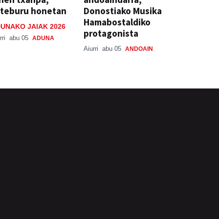
steburu honetan
Donostiako Musika
Hamabostaldiko
UNAKO JAIAK 2026
protagonista
rri
abu 05
ADUNA
Aiurri
abu 05
ANDOAIN