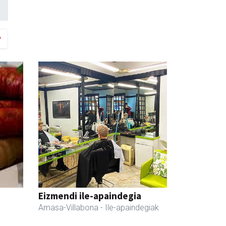
Eizmendi ile-apaindegia
Amasa-Villabona
- Ile-apaindegiak