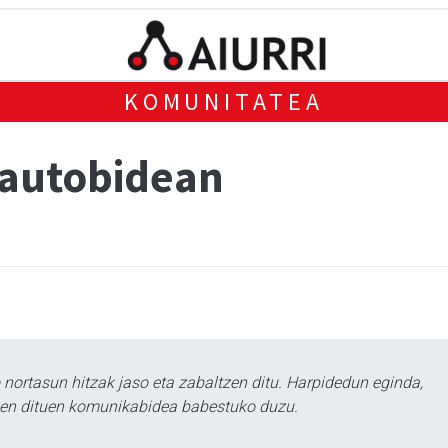
KOMUNITATEA
autobidean
ortasun hitzak jaso eta zabaltzen ditu. Harpidedun eginda,
tzen dituen komunikabidea babestuko duzu.