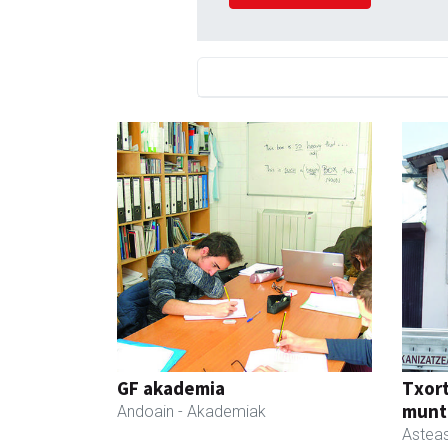
GF akademia
Txor
munt
Andoain
- Akademiak
Astea