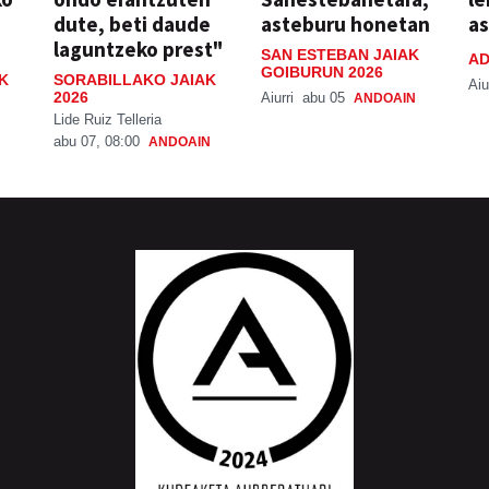
dute, beti daude
asteburu honetan
a
laguntzeko prest"
SAN ESTEBAN JAIAK
AD
GOIBURUN 2026
K
SORABILLAKO JAIAK
Aiu
2026
Aiurri
abu 05
ANDOAIN
Lide Ruiz Telleria
abu 07, 08:00
ANDOAIN