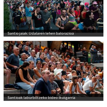
Santio jaiak: Udalaren lehen balorazioa
Santioak laburbiltzeko bideo ikusgarria