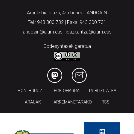
Arantzibia plaza, 4-5 behea | ANDOAIN
Tel.: 943 300 732 | Faxa: 943 300 731
andoain@aiurri.eus | idazkaritza@aiurri.eus
Codesyntaxek garatua
HONI BURUZ
LEGE OHARRA
PUBLIZITATEA
ARAUAK
HARREMANETARAKO
RSS