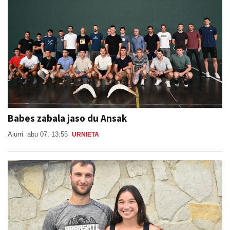
Babes zabala jaso du Ansak
Aiurri
abu 07, 13:55
URNIETA