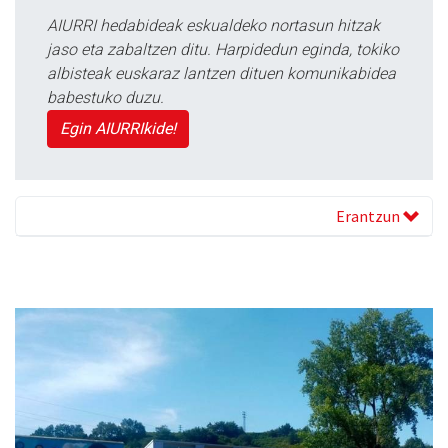
AIURRI hedabideak eskualdeko nortasun hitzak
jaso eta zabaltzen ditu. Harpidedun eginda, tokiko
albisteak euskaraz lantzen dituen komunikabidea
babestuko duzu.
Egin AIURRIkide!
Erantzun