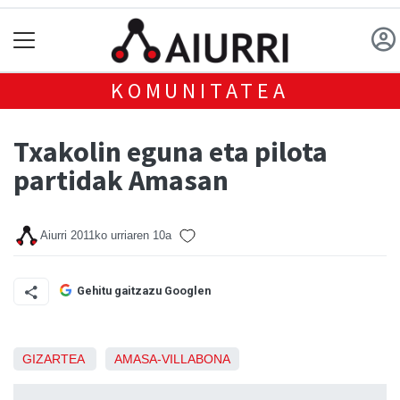
KOMUNITATEA
Txakolin eguna eta pilota
partidak Amasan
Aiurri
2011ko urriaren 10a
Gehitu gaitzazu Googlen
GIZARTEA
AMASA-VILLABONA