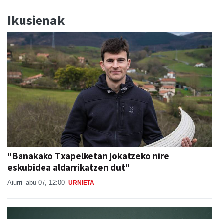
Ikusienak
"Banakako Txapelketan jokatzeko nire
eskubidea aldarrikatzen dut"
Aiurri
abu 07, 12:00
URNIETA