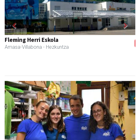
Previous
Next
Fleming Herri Eskola
Amasa-Villabona
- Hezkuntza