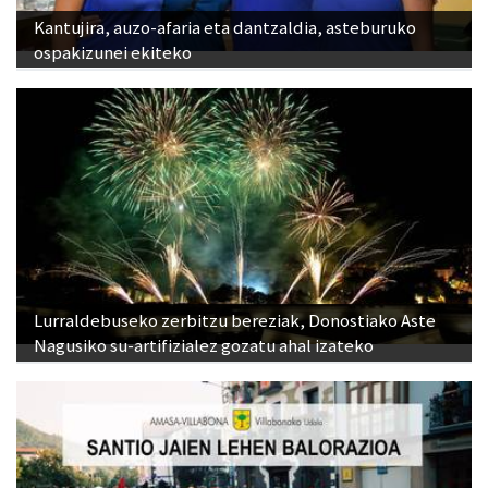
Kantujira, auzo-afaria eta dantzaldia, asteburuko
ospakizunei ekiteko
Lurraldebuseko zerbitzu bereziak, Donostiako Aste
Nagusiko su-artifizialez gozatu ahal izateko