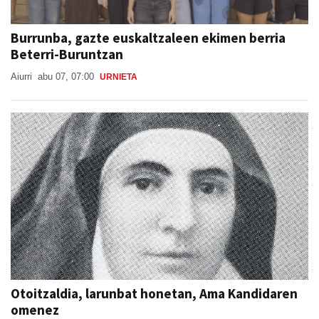
Burrunba, gazte euskaltzaleen ekimen berria
Beterri-Buruntzan
Aiurri
abu 07, 07:00
URNIETA
Otoitzaldia, larunbat honetan, Ama Kandidaren
omenez