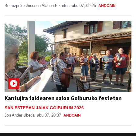
Berrozpeko Jesusen Alaben Elkartea
abu 07, 09:25
ANDOAIN
Kantujira taldearen saioa Goiburuko festetan
SAN ESTEBAN JAIAK GOIBURUN 2026
Jon Ander Ubeda
abu 07, 20:37
ANDOAIN