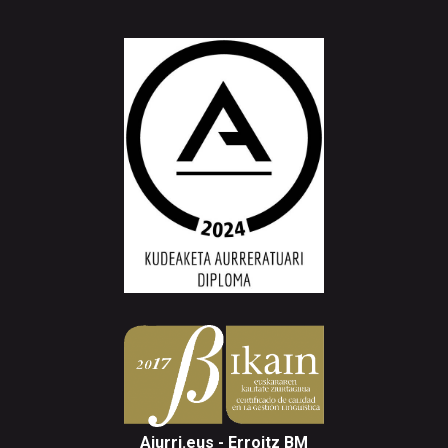
Aiurri.eus - Erroitz BM