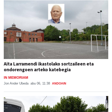
Aita Larramendi ikastolako sortzaileen eta
ondorengoen arteko katebegia
IN MEMORIAM
Jon Ander Ubeda
abu 06, 11:38
ANDOAIN