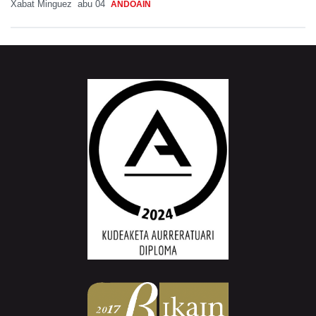
Xabat Minguez
abu 04
ANDOAIN