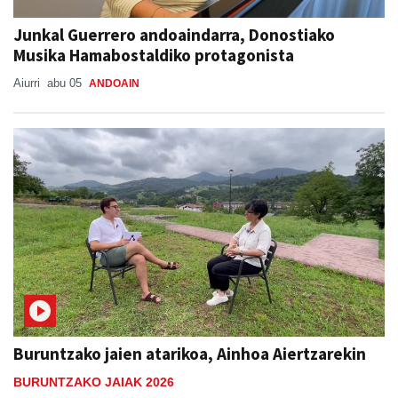
Junkal Guerrero andoaindarra, Donostiako
Musika Hamabostaldiko protagonista
Aiurri
abu 05
ANDOAIN
Buruntzako jaien atarikoa, Ainhoa Aiertzarekin
BURUNTZAKO JAIAK 2026