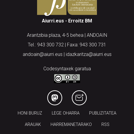
Aiurri.eus - Erroitz BM
Arantzibia plaza, 4-5 behea | ANDOAIN
Tel.: 943 300 732 | Faxa: 943 300 731
andoain@aiurri.eus | idazkaritza@aiurri.eus
Codesyntaxek garatua
HONI BURUZ
LEGE OHARRA
PUBLIZITATEA
ARAUAK
HARREMANETARAKO
RSS