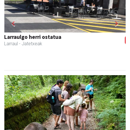
Previous
Next
Amonarriz iturgintza S. L.
Larraul
- Iturgintza