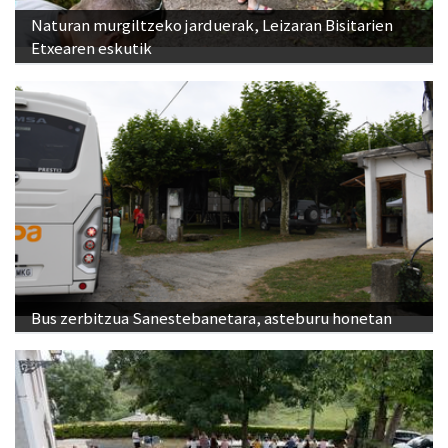
Naturan murgiltzeko jarduerak, Leizaran Bisitarien
Etxearen eskutik
Bus zerbitzua Sanestebanetara, asteburu honetan