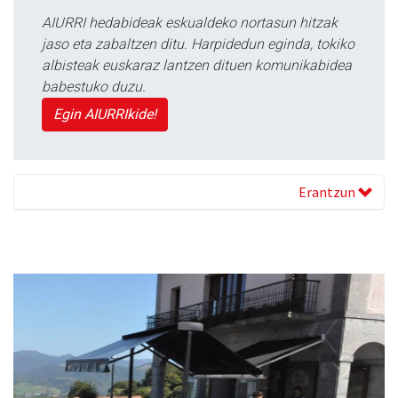
AIURRI hedabideak eskualdeko nortasun hitzak
jaso eta zabaltzen ditu. Harpidedun eginda, tokiko
albisteak euskaraz lantzen dituen komunikabidea
babestuko duzu.
Egin AIURRIkide!
Erantzun