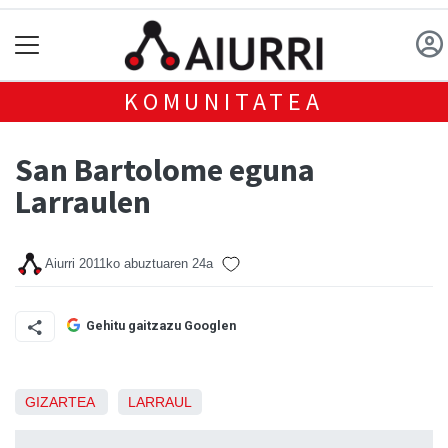
KOMUNITATEA
San Bartolome eguna
Larraulen
Aiurri
2011ko abuztuaren 24a
Gehitu gaitzazu Googlen
GIZARTEA
LARRAUL