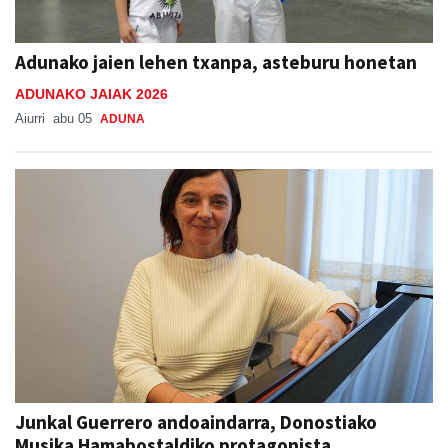
Adunako jaien lehen txanpa, asteburu honetan
ADUNAKO JAIAK 2026
Aiurri
abu 05
ADUNA
Junkal Guerrero andoaindarra, Donostiako
Musika Hamabostaldiko protagonista