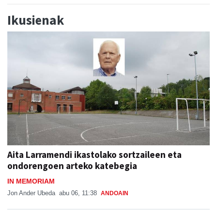
Ikusienak
Aita Larramendi ikastolako sortzaileen eta
ondorengoen arteko katebegia
IN MEMORIAM
Jon Ander Ubeda
abu 06, 11:38
ANDOAIN