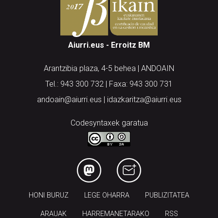
Aiurri.eus - Erroitz BM
Arantzibia plaza, 4-5 behea | ANDOAIN
Tel.: 943 300 732 | Faxa: 943 300 731
andoain@aiurri.eus | idazkaritza@aiurri.eus
Codesyntaxek garatua
HONI BURUZ
LEGE OHARRA
PUBLIZITATEA
ARAUAK
HARREMANETARAKO
RSS