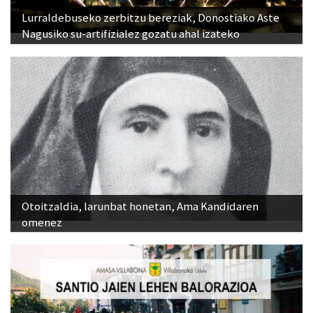
Lurraldebuseko zerbitzu bereziak, Donostiako Aste
Nagusiko su-artifizialez gozatu ahal izateko
Otoitzaldia, larunbat honetan, Ama Kandidaren
omenez