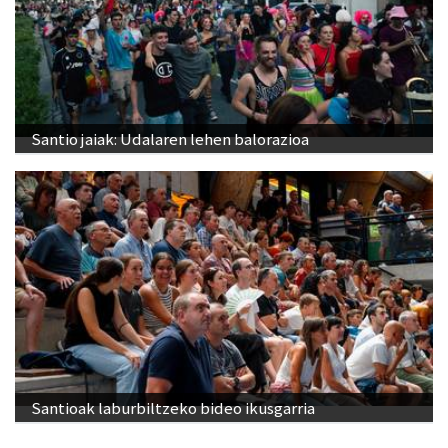
Santio jaiak: Udalaren lehen balorazioa
Santioak laburbiltzeko bideo ikusgarria