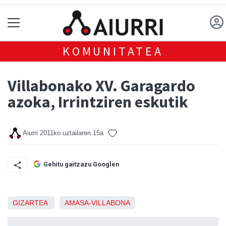
KOMUNITATEA
Villabonako XV. Garagardo
azoka, Irrintziren eskutik
Aiurri
2011ko uztailaren 15a
Gehitu gaitzazu Googlen
GIZARTEA
AMASA-VILLABONA