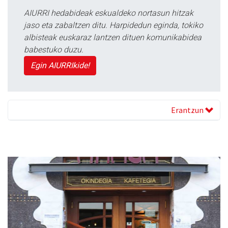
AIURRI hedabideak eskualdeko nortasun hitzak
jaso eta zabaltzen ditu. Harpidedun eginda, tokiko
albisteak euskaraz lantzen dituen komunikabidea
babestuko duzu.
Egin AIURRIkide!
Erantzun