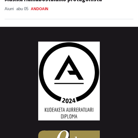
Aiurri
abu 05
ANDOAIN