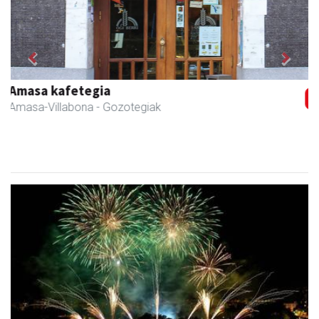
Previous
Next
Fleming Herri Eskola
Amasa-Villabona
- Hezkuntza