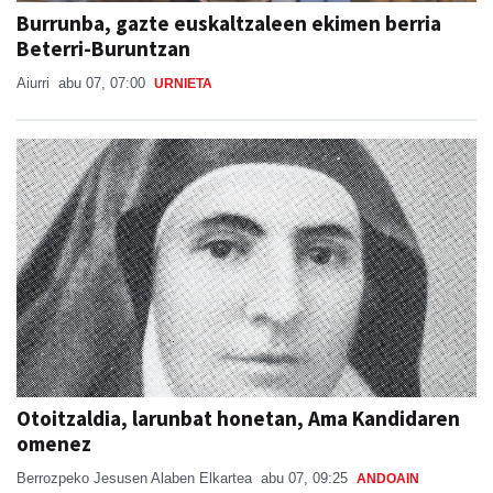
Burrunba, gazte euskaltzaleen ekimen berria
Beterri-Buruntzan
Aiurri
abu 07, 07:00
URNIETA
Otoitzaldia, larunbat honetan, Ama Kandidaren
omenez
Berrozpeko Jesusen Alaben Elkartea
abu 07, 09:25
ANDOAIN