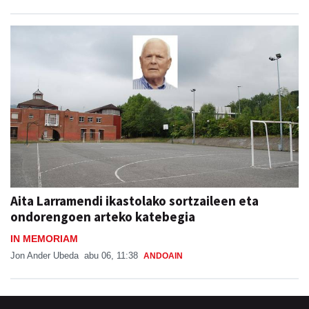
Aita Larramendi ikastolako sortzaileen eta
ondorengoen arteko katebegia
IN MEMORIAM
Jon Ander Ubeda
abu 06, 11:38
ANDOAIN