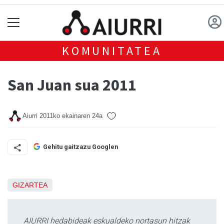
KOMUNITATEA
San Juan sua 2011
Aiurri
2011ko ekainaren 24a
Gehitu gaitzazu Googlen
GIZARTEA
AIURRI hedabideak eskualdeko nortasun hitzak