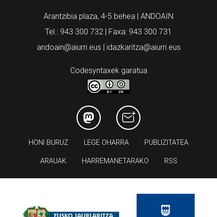
Arantzibia plaza, 4-5 behea | ANDOAIN
Tel.: 943 300 732 | Faxa: 943 300 731
andoain@aiurri.eus | idazkaritza@aiurri.eus
Codesyntaxek garatua
HONI BURUZ
LEGE OHARRA
PUBLIZITATEA
ARAUAK
HARREMANETARAKO
RSS