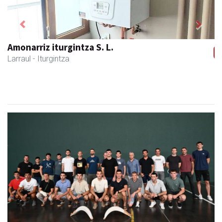
Previous
Next
Ormazabal garraioak
Asteasu
- Garraioak