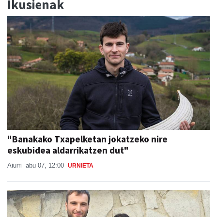
Ikusienak
"Banakako Txapelketan jokatzeko nire
eskubidea aldarrikatzen dut"
Aiurri
abu 07, 12:00
URNIETA