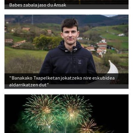
Babes zabala jaso du Ansak
"Banakako Txapelketan jokatzeko nire eskubidea
aldarrikatzen dut"