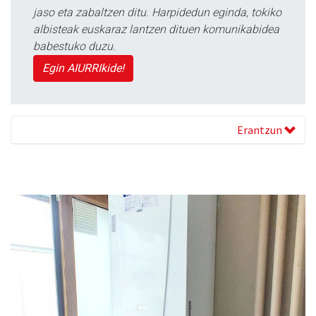
jaso eta zabaltzen ditu. Harpidedun eginda, tokiko
albisteak euskaraz lantzen dituen komunikabidea
babestuko duzu.
Egin AIURRIkide!
Erantzun