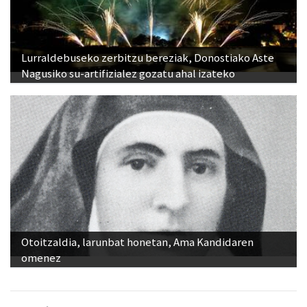
Lurraldebuseko zerbitzu bereziak, Donostiako Aste
Nagusiko su-artifizialez gozatu ahal izateko
Otoitzaldia, larunbat honetan, Ama Kandidaren
omenez