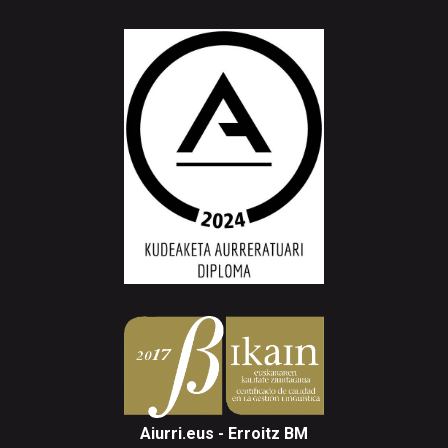
Aiurri.eus - Erroitz BM