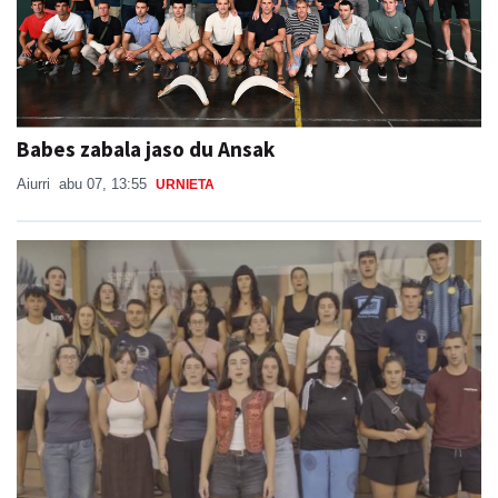
Babes zabala jaso du Ansak
Aiurri
abu 07, 13:55
URNIETA