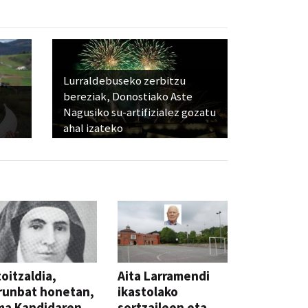
Lurraldebuseko zerbitzu
bereziak, Donostiako Aste
Nagusiko su-artifizialez gozatu
ahal izateko
oitzaldia,
Aita Larramendi
runbat honetan,
ikastolako
ma Kandidaren
sortzaileen eta