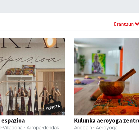
Erantzun
 espazioa
Kulunka aeroyoga zentr
-Villabona
- Arropa-dendak
Andoain
- Aeroyoga