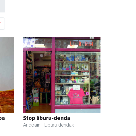
oa
Stop liburu-denda
Andoain
- Liburu-dendak