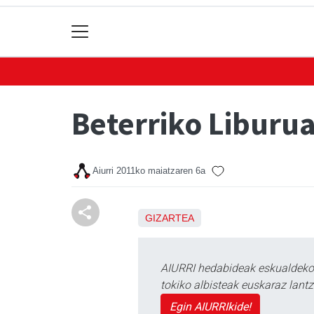
Beterriko Liburua
Aiurri
2011ko maiatzaren 6a
GIZARTEA
AIURRI hedabideak eskualdeko n
tokiko albisteak euskaraz lan
Egin AIURRIkide!