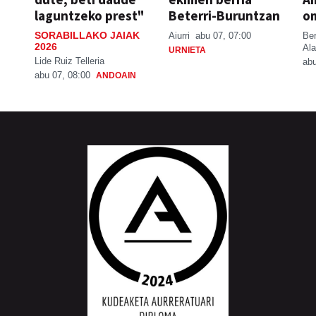
laguntzeko prest"
Beterri-Buruntzan
o
SORABILLAKO JAIAK
Aiurri
abu 07, 07:00
Be
2026
Ala
URNIETA
Lide Ruiz Telleria
abu
abu 07, 08:00
ANDOAIN