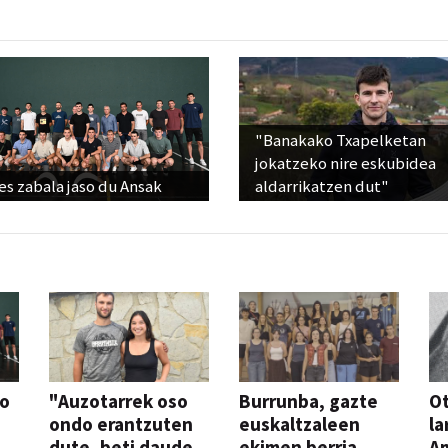
"Banakako Txapelketan
jokatzeko nire eskubidea
s zabala jaso du Ansak
aldarrikatzen dut"
so
"Auzotarrek oso
Burrunba, gazte
Ot
ondo erantzuten
euskaltzaleen
la
dute, beti daude
ekimen berria
A