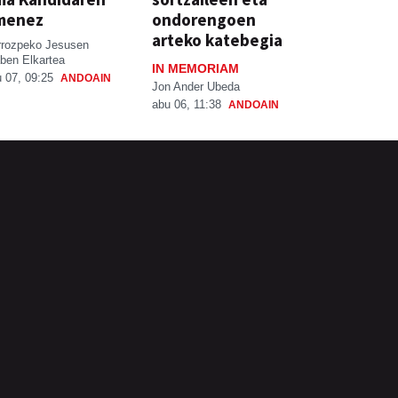
menez
ondorengoen
arteko katebegia
rrozpeko Jesusen
ben Elkartea
IN MEMORIAM
 07, 09:25
ANDOAIN
Jon Ander Ubeda
abu 06, 11:38
ANDOAIN