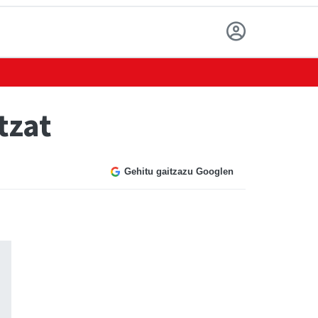
tzat
Gehitu gaitzazu Googlen