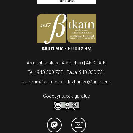
Aiurri.eus - Erroitz BM
Arantzibia plaza, 4-5 behea | ANDOAIN
Tel.: 943 300 732 | Faxa: 943 300 731
andoain@aiurri.eus | idazkaritza@aiurri.eus
Codesyntaxek garatua