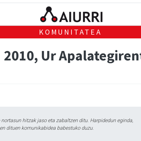
KOMUNITATEA
 2010, Ur Apalategiren
ortasun hitzak jaso eta zabaltzen ditu. Harpidedun eginda,
tzen dituen komunikabidea babestuko duzu.