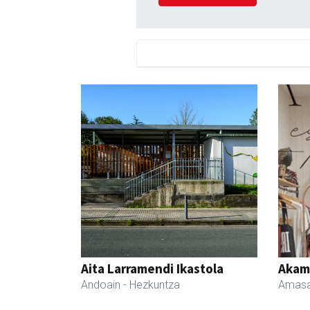
Aita Larramendi Ikastola
Akam
Andoain
- Hezkuntza
Amasa