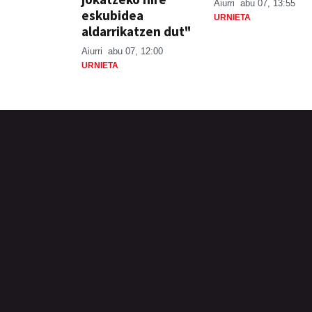
Aiurri
abu 07, 13:55
eskubidea
URNIETA
aldarrikatzen dut"
Aiurri
abu 07, 12:00
URNIETA