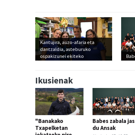
Kantujira, auzo-afaria eta
dantzaldia, asteburuko
ospakizunei ekiteko
Babe
Ikusienak
"Banakako
Babes zabala ja
Txapelketan
du Ansak
jokatzeko nire