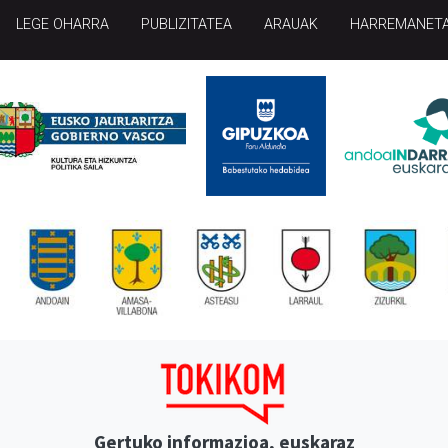
LEGE OHARRA
PUBLIZITATEA
ARAUAK
HARREMANET
Gertuko informazioa, euskaraz