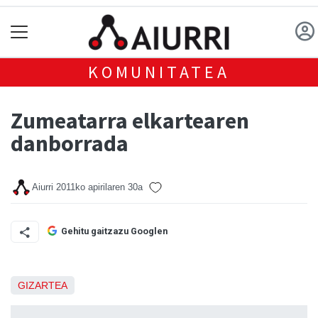
KOMUNITATEA
Zumeatarra elkartearen
danborrada
Aiurri
2011ko apirilaren 30a
Gehitu gaitzazu Googlen
GIZARTEA