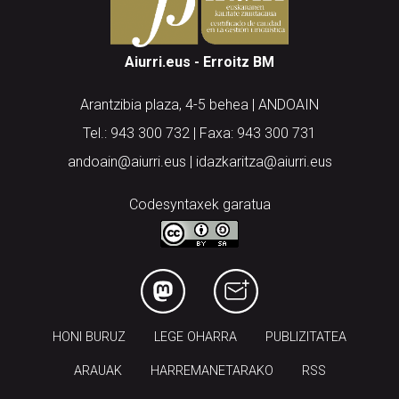
Aiurri.eus - Erroitz BM
Arantzibia plaza, 4-5 behea | ANDOAIN
Tel.: 943 300 732 | Faxa: 943 300 731
andoain@aiurri.eus | idazkaritza@aiurri.eus
Codesyntaxek garatua
HONI BURUZ
LEGE OHARRA
PUBLIZITATEA
ARAUAK
HARREMANETARAKO
RSS