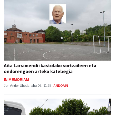
Aita Larramendi ikastolako sortzaileen eta
ondorengoen arteko katebegia
IN MEMORIAM
Jon Ander Ubeda
abu 06, 11:38
ANDOAIN