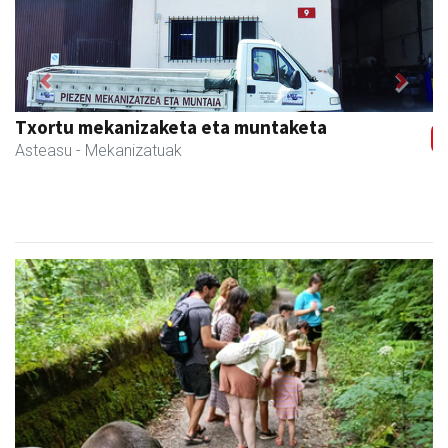
Previous
Next
Txortu mekanizaketa eta muntaketa
Asteasu
- Mekanizatuak