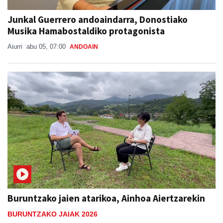
Junkal Guerrero andoaindarra, Donostiako
Musika Hamabostaldiko protagonista
Aiurri
abu 05, 07:00
ANDOAIN
Buruntzako jaien atarikoa, Ainhoa Aiertzarekin
BURUNTZAKO JAIAK 2026