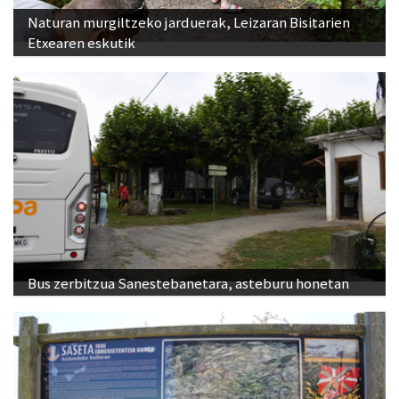
Naturan murgiltzeko jarduerak, Leizaran Bisitarien
Etxearen eskutik
Bus zerbitzua Sanestebanetara, asteburu honetan