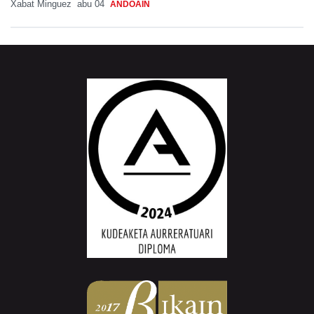
Xabat Minguez
abu 04
ANDOAIN