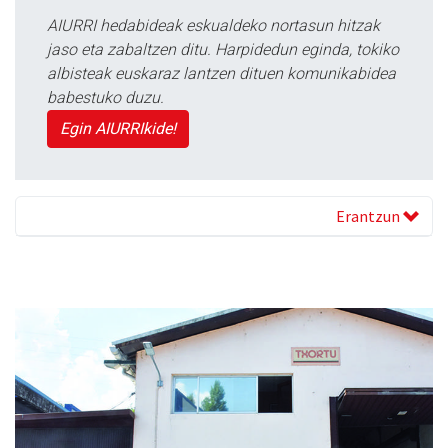
AIURRI hedabideak eskualdeko nortasun hitzak
jaso eta zabaltzen ditu. Harpidedun eginda, tokiko
albisteak euskaraz lantzen dituen komunikabidea
babestuko duzu.
Egin AIURRIkide!
Erantzun