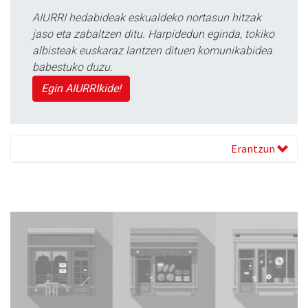
AIURRI hedabideak eskualdeko nortasun hitzak
jaso eta zabaltzen ditu. Harpidedun eginda, tokiko
albisteak euskaraz lantzen dituen komunikabidea
babestuko duzu.
Egin AIURRIkide!
Erantzun