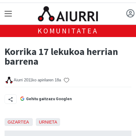
KOMUNITATEA
Korrika 17 lekukoa herrian
barrena
Aiurri
2011ko apirilaren 18a
Gehitu gaitzazu Googlen
GIZARTEA
URNIETA