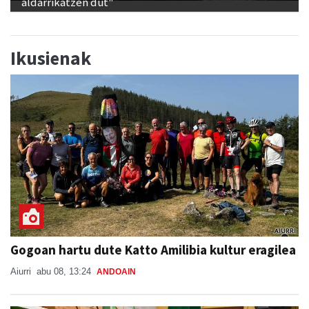
Ikusienak
Gogoan hartu dute Katto Amilibia kultur eragilea
Aiurri
abu 08, 13:24
ANDOAIN