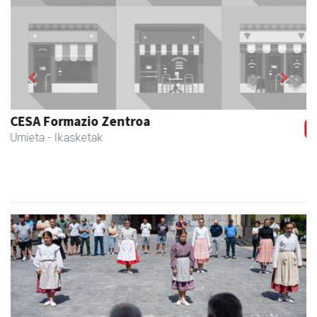
Previous
Next
Guria
Urnieta
- Jatetxeak