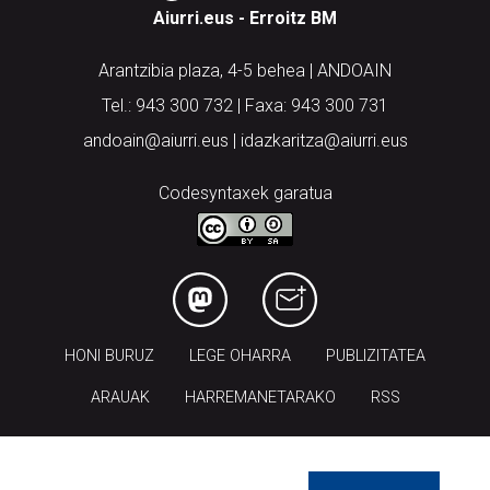
Arantzibia plaza, 4-5 behea | ANDOAIN
Tel.: 943 300 732 | Faxa: 943 300 731
andoain@aiurri.eus | idazkaritza@aiurri.eus
Codesyntaxek garatua
HONI BURUZ
LEGE OHARRA
PUBLIZITATEA
ARAUAK
HARREMANETARAKO
RSS