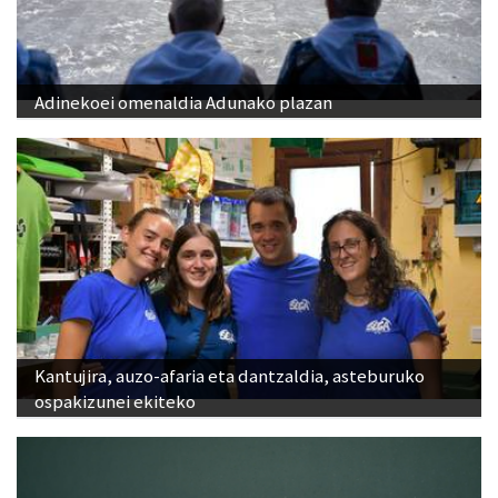
Adinekoei omenaldia Adunako plazan
Kantujira, auzo-afaria eta dantzaldia, asteburuko
ospakizunei ekiteko