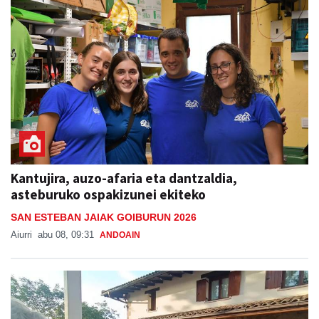
Kantujira, auzo-afaria eta dantzaldia,
asteburuko ospakizunei ekiteko
SAN ESTEBAN JAIAK GOIBURUN 2026
Aiurri
abu 08, 09:31
ANDOAIN