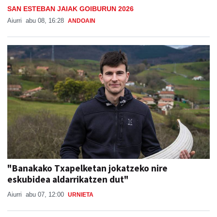
"Banakako Txapelketan jokatzeko nire
eskubidea aldarrikatzen dut"
Aiurri
abu 07, 12:00
URNIETA