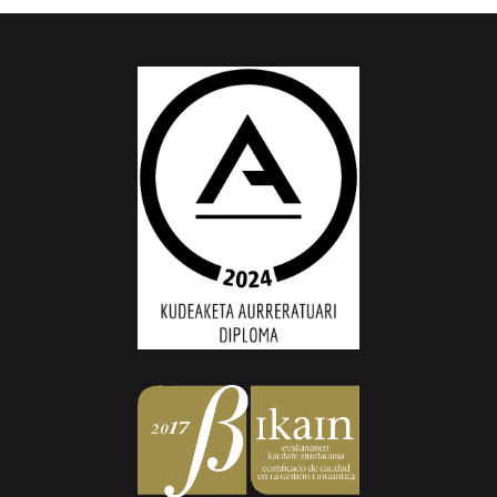
Aiurri.eus - Erroitz BM