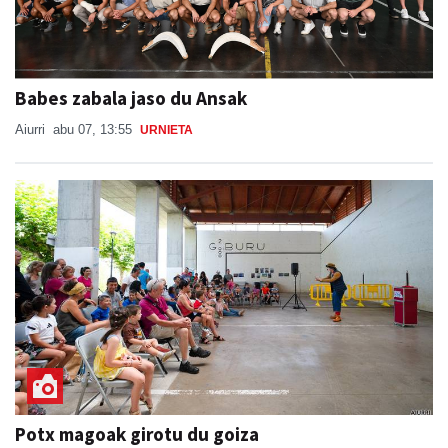
Babes zabala jaso du Ansak
Aiurri
abu 07, 13:55
URNIETA
Potx magoak girotu du goiza
SAN ESTEBAN JAIAK GOIBURUN 2026
Aiurri
abu 08, 16:28
ANDOAIN