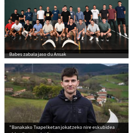
Babes zabala jaso du Ansak
"Banakako Txapelketan jokatzeko nire eskubidea
aldarrikatzen dut"