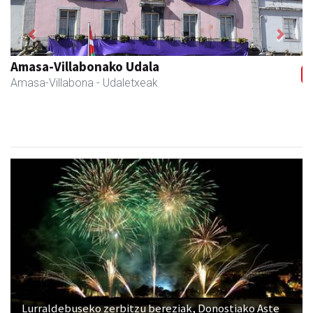
Previous
Next
Amasa-Villabonako Udala
Amasa-Villabona
- Udaletxeak
Lurraldebuseko zerbitzu bereziak, Donostiako Aste