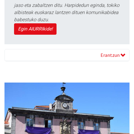
jaso eta zabaltzen ditu. Harpidedun eginda, tokiko
albisteak euskaraz lantzen dituen komunikabidea
babestuko duzu.
Egin AIURRIkide!
Erantzun