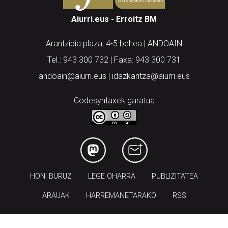
Aiurri.eus - Erroitz BM
Arantzibia plaza, 4-5 behea | ANDOAIN
Tel.: 943 300 732 | Faxa: 943 300 731
andoain@aiurri.eus | idazkaritza@aiurri.eus
Codesyntaxek garatua
HONI BURUZ
LEGE OHARRA
PUBLIZITATEA
ARAUAK
HARREMANETARAKO
RSS