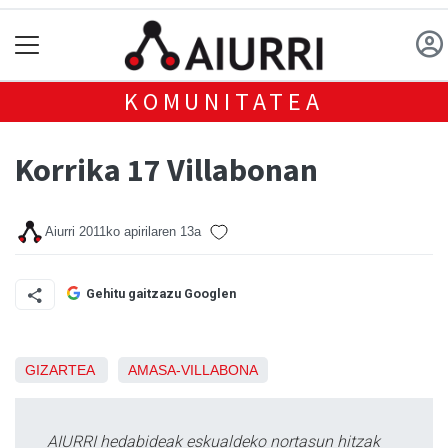
KOMUNITATEA
Korrika 17 Villabonan
Aiurri
2011ko apirilaren 13a
Gehitu gaitzazu Googlen
GIZARTEA
AMASA-VILLABONA
AIURRI hedabideak eskualdeko nortasun hitzak