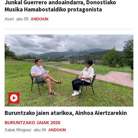
Junkal Guerrero andoaindarra, Donostiako
Musika Hamabostaldiko protagonista
Aiurri
abu 05
ANDOAIN
Buruntzako jaien atarikoa, Ainhoa Aiertzarekin
BURUNTZAKO JAIAK 2026
Xabat Minguez
abu 04
ANDOAIN