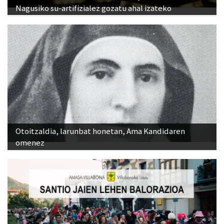
Nagusiko su-artifizialez gozatu ahal izateko
Otoitzaldia, larunbat honetan, Ama Kandidaren
omenez