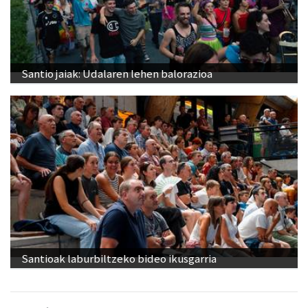
Santio jaiak: Udalaren lehen balorazioa
Santioak laburbiltzeko bideo ikusgarria