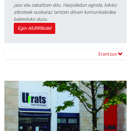
jaso eta zabaltzen ditu. Harpidedun eginda, tokiko
albisteak euskaraz lantzen dituen komunikabidea
babestuko duzu.
Egin AIURRIkide!
Erantzun