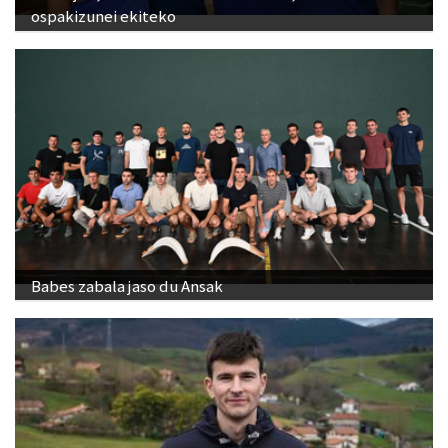
ospakizunei ekiteko
Babes zabala jaso du Ansak