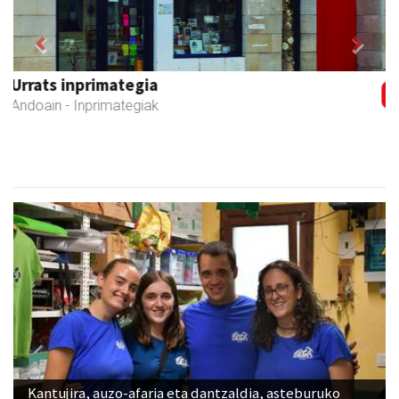
Previous
Next
Bastero Kulturgunea
Andoain
- Kulturguneak
Kantujira, auzo-afaria eta dantzaldia, asteburuko