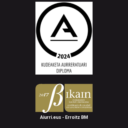
Aiurri.eus - Erroitz BM