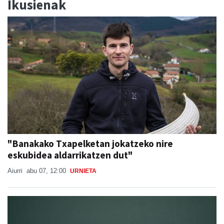
Ikusienak
"Banakako Txapelketan jokatzeko nire
eskubidea aldarrikatzen dut"
Aiurri
abu 07, 12:00
URNIETA