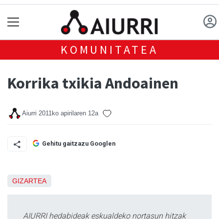
KOMUNITATEA
Korrika txikia Andoainen
Aiurri
2011ko apirilaren 12a
Gehitu gaitzazu Googlen
GIZARTEA
AIURRI hedabideak eskualdeko nortasun hitzak