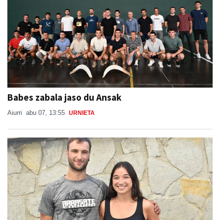
Babes zabala jaso du Ansak
Aiurri
abu 07, 13:55
URNIETA