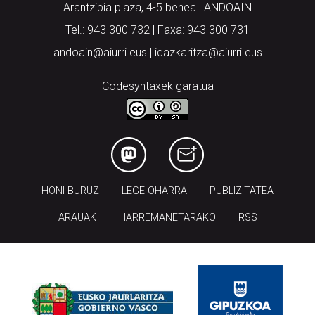
Arantzibia plaza, 4-5 behea | ANDOAIN
Tel.: 943 300 732 | Faxa: 943 300 731
andoain@aiurri.eus | idazkaritza@aiurri.eus
Codesyntaxek garatua
HONI BURUZ
LEGE OHARRA
PUBLIZITATEA
ARAUAK
HARREMANETARAKO
RSS