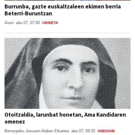
Burrunba, gazte euskaltzaleen ekimen berria
Beterri-Buruntzan
Aiurri
abu 07, 07:00
URNIETA
Otoitzaldia, larunbat honetan, Ama Kandidaren
omenez
Berrozpeko Jesusen Alaben Elkartea
abu 07, 09:25
ANDOAIN