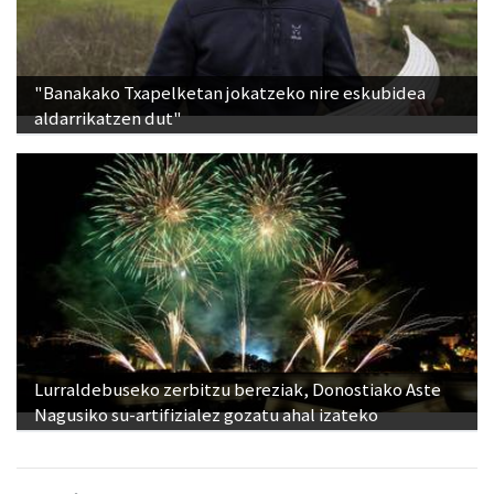
"Banakako Txapelketan jokatzeko nire eskubidea
aldarrikatzen dut"
Lurraldebuseko zerbitzu bereziak, Donostiako Aste
Nagusiko su-artifizialez gozatu ahal izateko