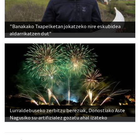
"Banakako Txapelketan jokatzeko nire eskubidea
aldarrikatzen dut"
Lurraldebuseko zerbitzu bereziak, Donostiako Aste
Nagusiko su-artifizialez gozatu ahal izateko