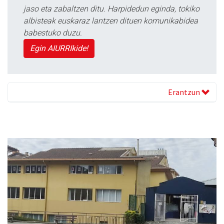
jaso eta zabaltzen ditu. Harpidedun eginda, tokiko
albisteak euskaraz lantzen dituen komunikabidea
babestuko duzu.
Egin AIURRIkide!
Erantzun