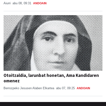
Aiurri
abu 08, 09:31
ANDOAIN
Otoitzaldia, larunbat honetan, Ama Kandidaren
omenez
Berrozpeko Jesusen Alaben Elkartea
abu 07, 09:25
ANDOAIN