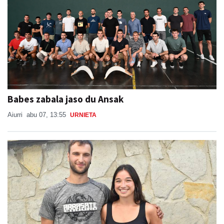
Babes zabala jaso du Ansak
Aiurri
abu 07, 13:55
URNIETA