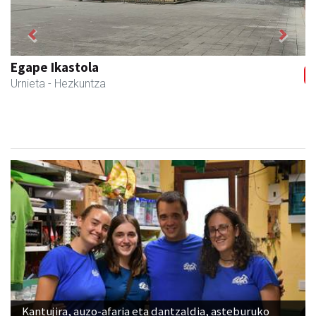
Previous
Next
Bengoetxea autoeskola
Andoain
- Autoeskolak
Kantujira, auzo-afaria eta dantzaldia, asteburuko