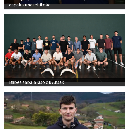
ospakizunei ekiteko
Babes zabala jaso du Ansak