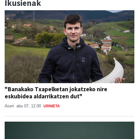
Ikusienak
"Banakako Txapelketan jokatzeko nire
eskubidea aldarrikatzen dut"
Aiurri
abu 07, 12:00
URNIETA