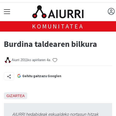
KOMUNITATEA
Burdina taldearen bilkura
Aiurri
2011ko apirilaren 4a
Gehitu gaitzazu Googlen
GIZARTEA
AIURRI hedabideak eskualdeko nortasun hitzak