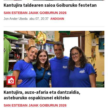
Kantujira taldearen saioa Goiburuko festetan
SAN ESTEBAN JAIAK GOIBURUN 2026
Jon Ander Ubeda
abu 07, 20:37
ANDOAIN
Kantujira, auzo-afaria eta dantzaldia,
asteburuko ospakizunei ekiteko
SAN ESTEBAN JAIAK GOIBURUN 2026