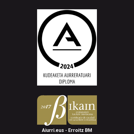
Aiurri.eus - Erroitz BM