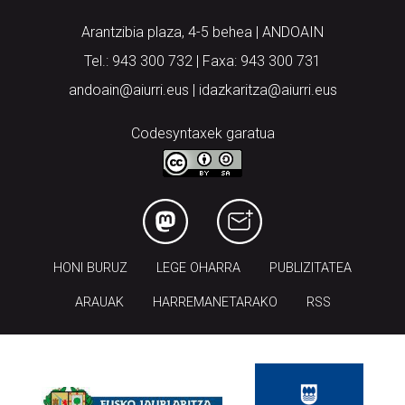
Arantzibia plaza, 4-5 behea | ANDOAIN
Tel.: 943 300 732 | Faxa: 943 300 731
andoain@aiurri.eus | idazkaritza@aiurri.eus
Codesyntaxek garatua
HONI BURUZ
LEGE OHARRA
PUBLIZITATEA
ARAUAK
HARREMANETARAKO
RSS