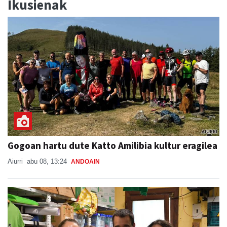
Ikusienak
Gogoan hartu dute Katto Amilibia kultur eragilea
Aiurri
abu 08, 13:24
ANDOAIN