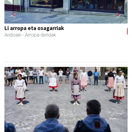
Previous
Next
Li arropa eta osagarriak
Andoain
- Arropa-dendak