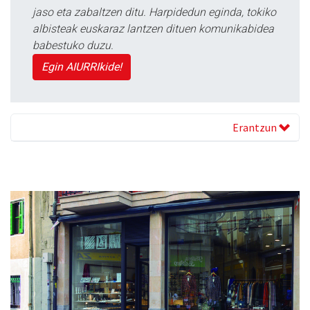
jaso eta zabaltzen ditu. Harpidedun eginda, tokiko
albisteak euskaraz lantzen dituen komunikabidea
babestuko duzu.
Egin AIURRIkide!
Erantzun