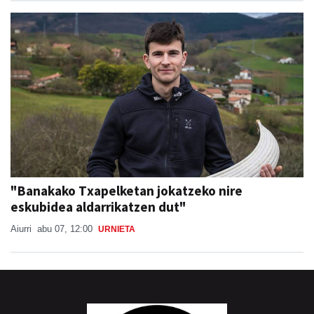
"Banakako Txapelketan jokatzeko nire
eskubidea aldarrikatzen dut"
Aiurri
abu 07, 12:00
URNIETA