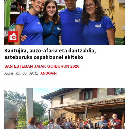
Kantujira, auzo-afaria eta dantzaldia,
asteburuko ospakizunei ekiteko
SAN ESTEBAN JAIAK GOIBURUN 2026
Aiurri
abu 08, 09:31
ANDOAIN