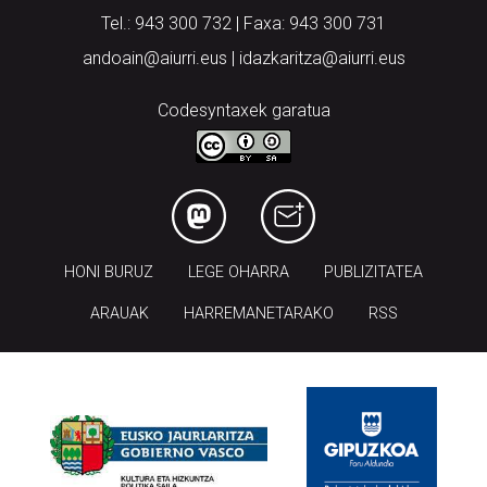
Tel.: 943 300 732 | Faxa: 943 300 731
andoain@aiurri.eus | idazkaritza@aiurri.eus
Codesyntaxek garatua
HONI BURUZ
LEGE OHARRA
PUBLIZITATEA
ARAUAK
HARREMANETARAKO
RSS