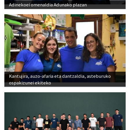
Adinekoei omenaldia Adunako plazan
Kantujira, auzo-afaria eta dantzaldia, asteburuko
ospakizunei ekiteko