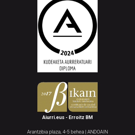
Aiurri.eus - Erroitz BM
Arantzibia plaza, 4-5 behea | ANDOAIN