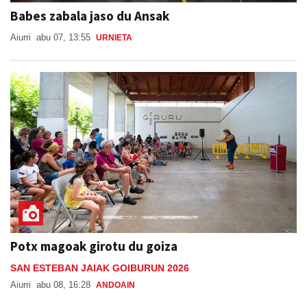
Babes zabala jaso du Ansak
Aiurri
abu 07, 13:55
URNIETA
Potx magoak girotu du goiza
SAN ESTEBAN JAIAK GOIBURUN 2026
Aiurri
abu 08, 16:28
ANDOAIN