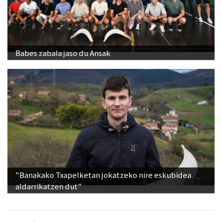
Babes zabala jaso du Ansak
"Banakako Txapelketan jokatzeko nire eskubidea
aldarrikatzen dut"