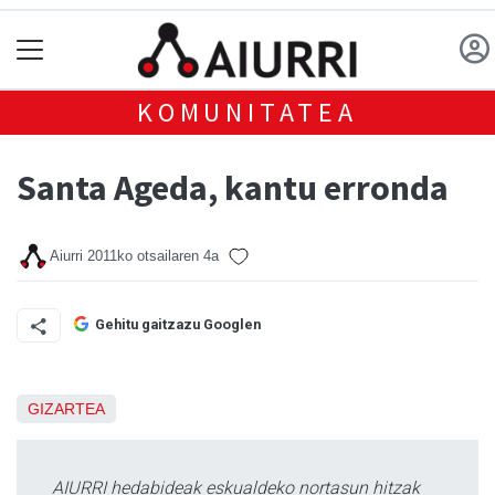
KOMUNITATEA
Santa Ageda, kantu erronda
Aiurri
2011ko otsailaren 4a
Gehitu gaitzazu Googlen
GIZARTEA
AIURRI hedabideak eskualdeko nortasun hitzak