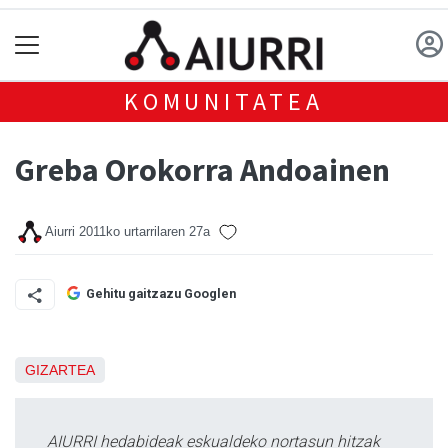
KOMUNITATEA
Greba Orokorra Andoainen
Aiurri
2011ko urtarrilaren 27a
Gehitu gaitzazu Googlen
GIZARTEA
AIURRI hedabideak eskualdeko nortasun hitzak