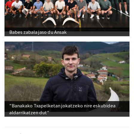
Babes zabala jaso du Ansak
"Banakako Txapelketan jokatzeko nire eskubidea
aldarrikatzen dut"