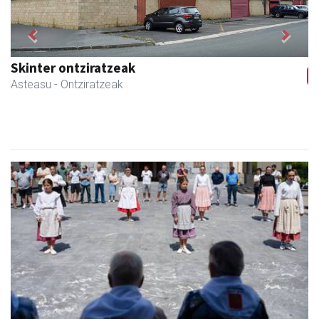
Previous
Next
Lur fisioterapia eta pilates zentroa
Andoain
- Fisioterapia