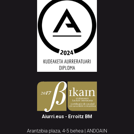
Aiurri.eus - Erroitz BM
Arantzibia plaza, 4-5 behea | ANDOAIN