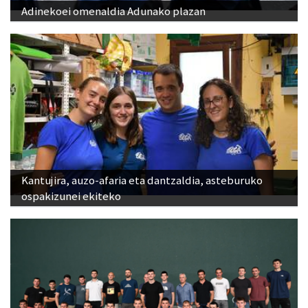
Adinekoei omenaldia Adunako plazan
Kantujira, auzo-afaria eta dantzaldia, asteburuko
ospakizunei ekiteko