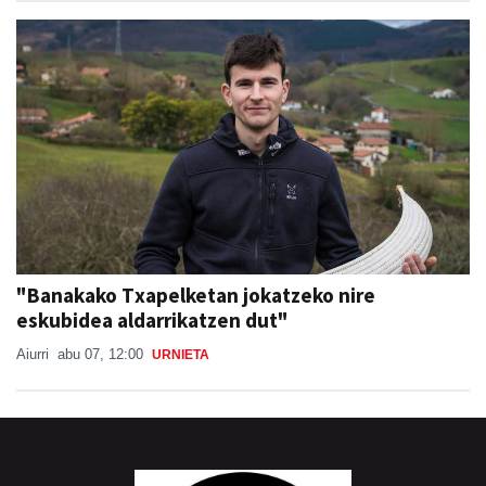
"Banakako Txapelketan jokatzeko nire
eskubidea aldarrikatzen dut"
Aiurri
abu 07, 12:00
URNIETA