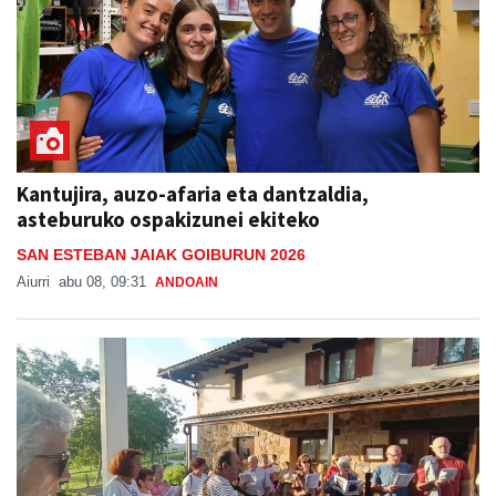
Kantujira, auzo-afaria eta dantzaldia,
asteburuko ospakizunei ekiteko
SAN ESTEBAN JAIAK GOIBURUN 2026
Aiurri
abu 08, 09:31
ANDOAIN