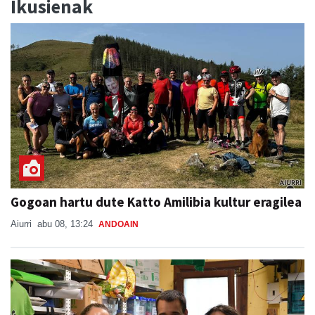
Ikusienak
Gogoan hartu dute Katto Amilibia kultur eragilea
Aiurri
abu 08, 13:24
ANDOAIN