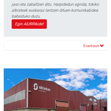
jaso eta zabaltzen ditu. Harpidedun eginda, tokiko
albisteak euskaraz lantzen dituen komunikabidea
babestuko duzu.
Egin AIURRIkide!
Erantzun