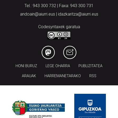
Tel.: 943 300 732 | Faxa: 943 300 731
andoain@aiurri.eus | idazkaritza@aiurri.eus
Codesyntaxek garatua
HONI BURUZ
LEGE OHARRA
PUBLIZITATEA
ARAUAK
HARREMANETARAKO
RSS