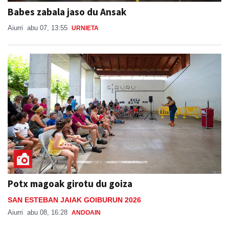
Babes zabala jaso du Ansak
Aiurri
abu 07, 13:55
URNIETA
Potx magoak girotu du goiza
SAN ESTEBAN JAIAK GOIBURUN 2026
Aiurri
abu 08, 16:28
ANDOAIN