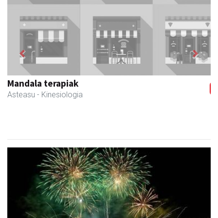
Previous
Next
AMC Mecanocaucho
Asteasu
- Industria hornidurak