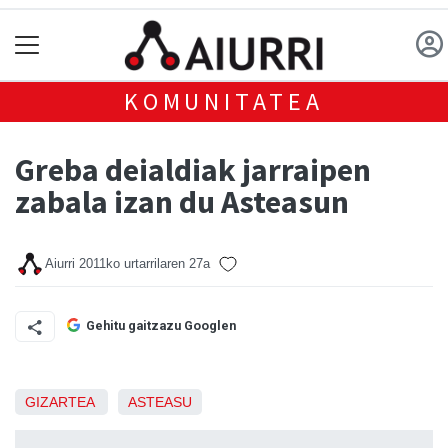
KOMUNITATEA
Greba deialdiak jarraipen
zabala izan du Asteasun
Aiurri
2011ko urtarrilaren 27a
Gehitu gaitzazu Googlen
GIZARTEA
ASTEASU