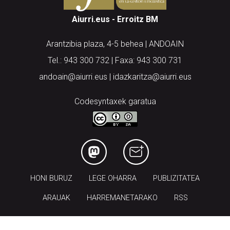
Arantzibia plaza, 4-5 behea | ANDOAIN
Tel.: 943 300 732 | Faxa: 943 300 731
andoain@aiurri.eus | idazkaritza@aiurri.eus
Codesyntaxek garatua
HONI BURUZ
LEGE OHARRA
PUBLIZITATEA
ARAUAK
HARREMANETARAKO
RSS