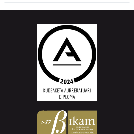
Aiurri.eus - Erroitz BM