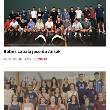
Babes zabala jaso du Ansak
Aiurri
abu 07, 13:55
URNIETA