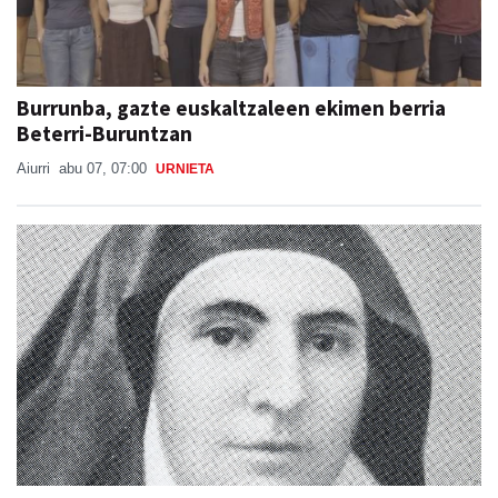
Burrunba, gazte euskaltzaleen ekimen berria
Beterri-Buruntzan
Aiurri
abu 07, 07:00
URNIETA
Otoitzaldia, larunbat honetan, Ama Kandidaren
omenez