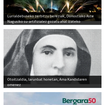
Lurraldebuseko zerbitzu bereziak, Donostiako Aste
Nagusiko su-artifizialez gozatu ahal izateko
Otoitzaldia, larunbat honetan, Ama Kandidaren
omenez