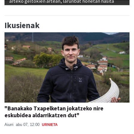
Ikusienak
"Banakako Txapelketan jokatzeko nire
eskubidea aldarrikatzen dut"
Aiurri
abu 07, 12:00
URNIETA