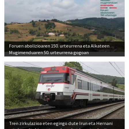
Foruen abolizioaren 150. urteurrena eta Alkateen
Mugimenduaren 50. urteurrena gogoan
Tren zirkulazioa eten egingo dute Irun eta Hernani
arteko geltokien artean, larunbat honetan hasita