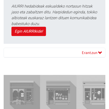
AIURRI hedabideak eskualdeko nortasun hitzak
jaso eta zabaltzen ditu. Harpidedun eginda, tokiko
albisteak euskaraz lantzen dituen komunikabidea
babestuko duzu.
Egin AIURRIkide!
Erantzun