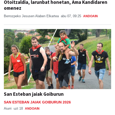
Berrozpeko Jesusen Alaben Elkartea
abu 07, 09:25
ANDOAIN
San Esteban jaiak Goiburun
SAN ESTEBAN JAIAK GOIBURUN 2026
Aiurri
uzt 18
ANDOAIN