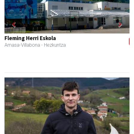
Previous
Next
Txortu mekanizaketa eta muntaketa
Asteasu
- Mekanizatuak