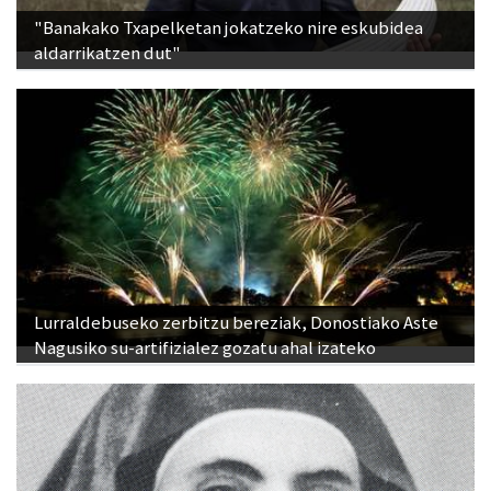
"Banakako Txapelketan jokatzeko nire eskubidea
aldarrikatzen dut"
Lurraldebuseko zerbitzu bereziak, Donostiako Aste
Nagusiko su-artifizialez gozatu ahal izateko