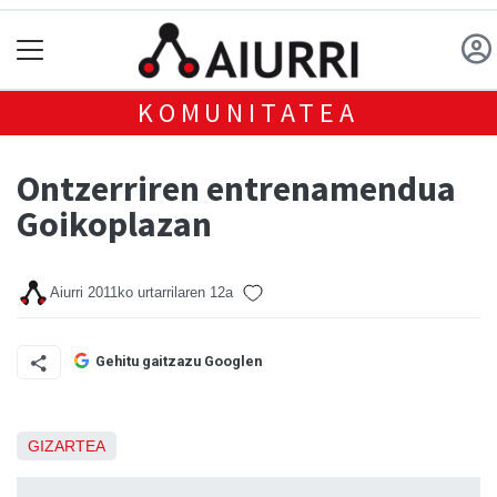
KOMUNITATEA
Ontzerriren entrenamendua
Goikoplazan
Aiurri
2011ko urtarrilaren 12a
Gehitu gaitzazu Googlen
GIZARTEA