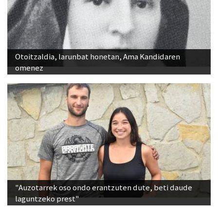
Otoitzaldia, larunbat honetan, Ama Kandidaren
omenez
"Auzotarrek oso ondo erantzuten dute, beti daude
laguntzeko prest"