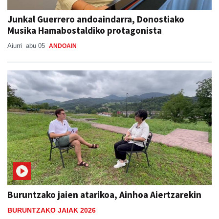
Junkal Guerrero andoaindarra, Donostiako
Musika Hamabostaldiko protagonista
Aiurri
abu 05
ANDOAIN
Buruntzako jaien atarikoa, Ainhoa Aiertzarekin
BURUNTZAKO JAIAK 2026