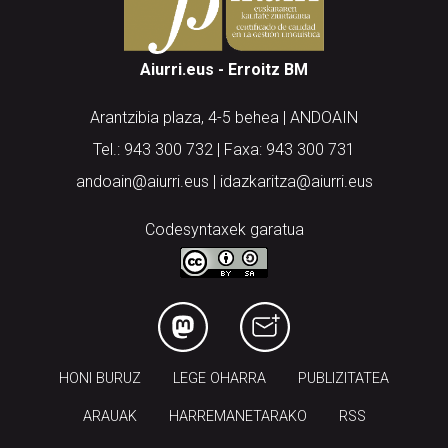
Aiurri.eus - Erroitz BM
Arantzibia plaza, 4-5 behea | ANDOAIN
Tel.: 943 300 732 | Faxa: 943 300 731
andoain@aiurri.eus | idazkaritza@aiurri.eus
Codesyntaxek garatua
HONI BURUZ
LEGE OHARRA
PUBLIZITATEA
ARAUAK
HARREMANETARAKO
RSS