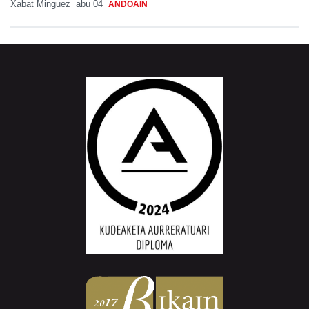
Xabat Minguez
abu 04
ANDOAIN