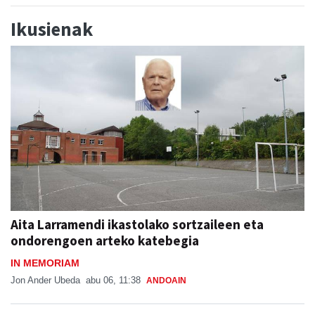
Ikusienak
Aita Larramendi ikastolako sortzaileen eta
ondorengoen arteko katebegia
IN MEMORIAM
Jon Ander Ubeda
abu 06, 11:38
ANDOAIN