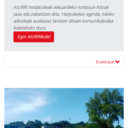
AIURRI hedabideak eskualdeko nortasun hitzak
jaso eta zabaltzen ditu. Harpidedun eginda, tokiko
albisteak euskaraz lantzen dituen komunikabidea
babestuko duzu.
Egin AIURRIkide!
Erantzun