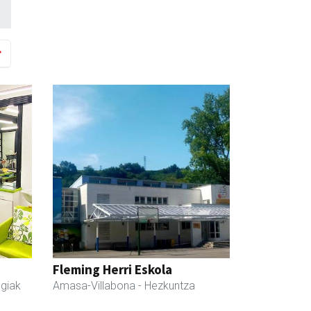
Fleming Herri Eskola
egiak
Amasa-Villabona
- Hezkuntza