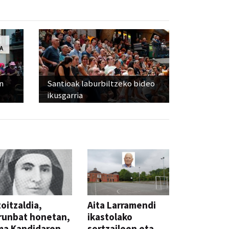
n
Santioak laburbiltzeko bideo
ikusgarria
oitzaldia,
Aita Larramendi
runbat honetan,
ikastolako
ma Kandidaren
sortzaileen eta