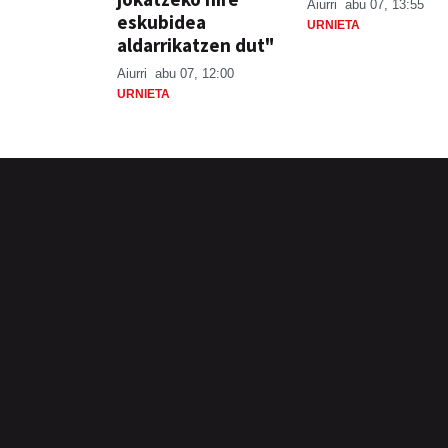
Aiurri
abu 07, 13:55
eskubidea
URNIETA
aldarrikatzen dut"
Aiurri
abu 07, 12:00
URNIETA