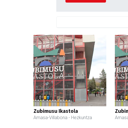
Zubimusu Ikastola
Zubim
Amasa-Villabona
- Hezkuntza
Amasa