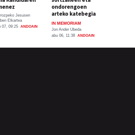
menez
ondorengoen
arteko katebegia
rrozpeko Jesusen
ben Elkartea
IN MEMORIAM
 07, 09:25
ANDOAIN
Jon Ander Ubeda
abu 06, 11:38
ANDOAIN