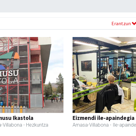
Erantzun
usu Ikastola
Eizmendi ile-apaindegia
-Villabona
- Hezkuntza
Amasa-Villabona
- Ile-apaind