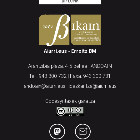
Aiurri.eus - Erroitz BM
Arantzibia plaza, 4-5 behea | ANDOAIN
Tel.: 943 300 732 | Faxa: 943 300 731
andoain@aiurri.eus | idazkaritza@aiurri.eus
Codesyntaxek garatua