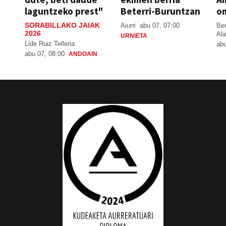
laguntzeko prest"
Beterri-Buruntzan
o
SORABILLAKO JAIAK
Aiurri
abu 07, 07:00
Be
2026
Ala
URNIETA
Lide Ruiz Telleria
abu
abu 07, 08:00
ANDOAIN