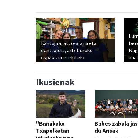
Lur
Kantujira, auzo-afaria eta
ber
dantzaldia, asteburuko
Nagu
ospakizunei ekiteko
ahal
Ikusienak
"Banakako
Babes zabala ja
Txapelketan
du Ansak
jokatzeko nire