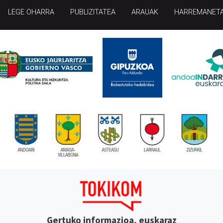
LEGE OHARRA
PUBLIZITATEA
ARAUAK
HARREMANET
Gertuko informazioa, euskaraz