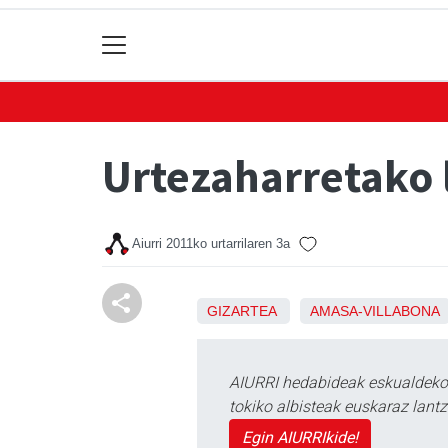
Urtezaharretako 
Aiurri
2011ko urtarrilaren 3a
GIZARTEA
AMASA-VILLABONA
AIURRI hedabideak eskualdeko n
tokiko albisteak euskaraz lan
Egin AIURRIkide!