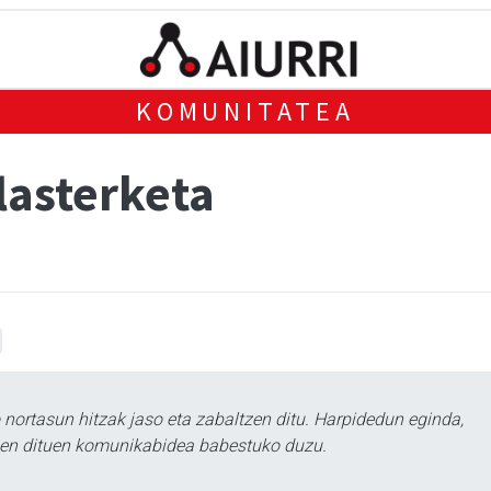
KOMUNITATEA
lasterketa
ortasun hitzak jaso eta zabaltzen ditu. Harpidedun eginda,
tzen dituen komunikabidea babestuko duzu.