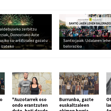
raldebuseko zerbitzu
eziak, Donostiako Aste
siko su-artifizialez gozatu
Santio jaiak: Udalaren lehe
 izateko
balorazioa
so
"Auzotarrek oso
Burrunba, gazte
Ot
ondo erantzuten
euskaltzaleen
la
dute, beti daude
ekimen berria
A