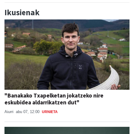
Ikusienak
"Banakako Txapelketan jokatzeko nire
eskubidea aldarrikatzen dut"
Aiurri
abu 07, 12:00
URNIETA