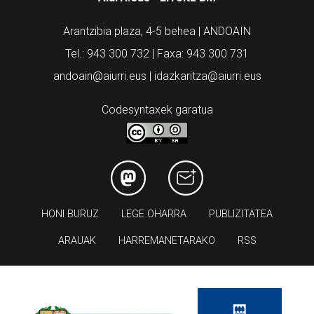
Arantzibia plaza, 4-5 behea | ANDOAIN
Tel.: 943 300 732 | Faxa: 943 300 731
andoain@aiurri.eus | idazkaritza@aiurri.eus
Codesyntaxek garatua
HONI BURUZ
LEGE OHARRA
PUBLIZITATEA
ARAUAK
HARREMANETARAKO
RSS