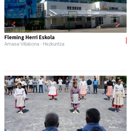
Previous
Next
Amane
Amasa-Villabona
- Arropa-dendak