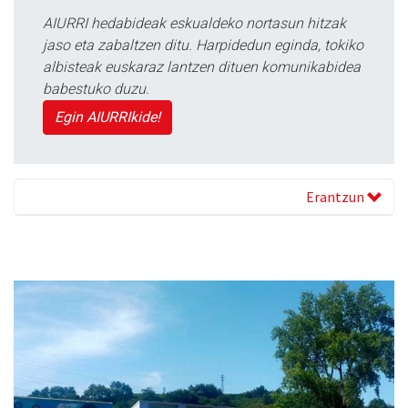
AIURRI hedabideak eskualdeko nortasun hitzak
jaso eta zabaltzen ditu. Harpidedun eginda, tokiko
albisteak euskaraz lantzen dituen komunikabidea
babestuko duzu.
Egin AIURRIkide!
Erantzun