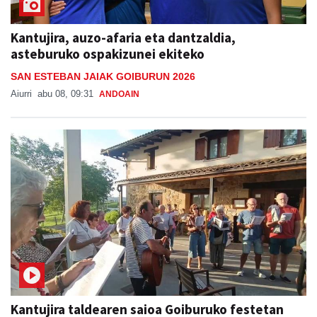
Kantujira, auzo-afaria eta dantzaldia,
asteburuko ospakizunei ekiteko
SAN ESTEBAN JAIAK GOIBURUN 2026
Aiurri
abu 08, 09:31
ANDOAIN
Kantujira taldearen saioa Goiburuko festetan