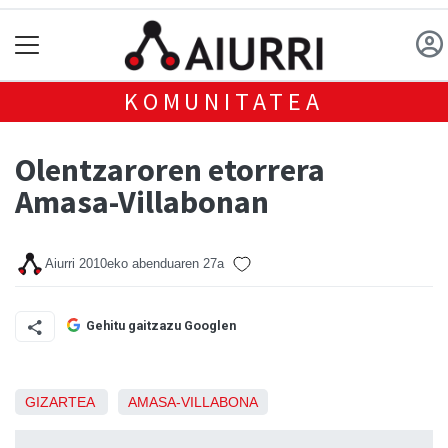
KOMUNITATEA
Olentzaroren etorrera
Amasa-Villabonan
Aiurri
2010eko abenduaren 27a
Gehitu gaitzazu Googlen
GIZARTEA
AMASA-VILLABONA