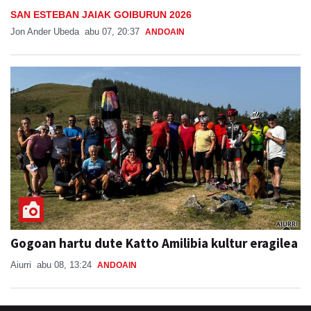
SAN ESTEBAN JAIAK GOIBURUN 2026
Jon Ander Ubeda
abu 07, 20:37
ANDOAIN
Gogoan hartu dute Katto Amilibia kultur eragilea
Aiurri
abu 08, 13:24
ANDOAIN