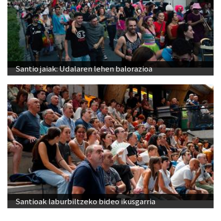
Santio jaiak: Udalaren lehen balorazioa
Santioak laburbiltzeko bideo ikusgarria