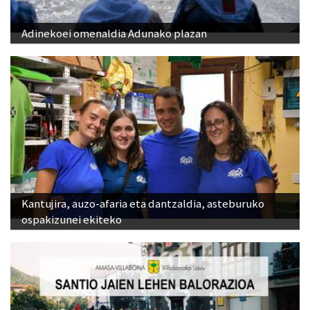
Adinekoei omenaldia Adunako plazan
Kantujira, auzo-afaria eta dantzaldia, asteburuko
ospakizunei ekiteko