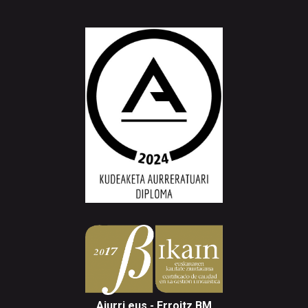
Aiurri.eus - Erroitz BM