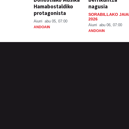
Hamabostaldiko
nagusia
protagonista
SORABILLAKO JAIA
2026
Aiurri
abu 05, 07:00
Aiurri
abu 06, 07:00
ANDOAIN
ANDOAIN