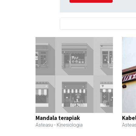
Mandala terapiak
Kabe
Asteasu
- Kinesiologia
Astea