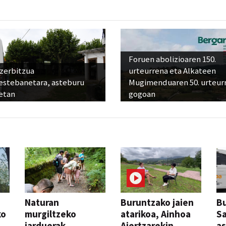
Foruen abolizioaren 150.
 zerbitzua
urteurrena eta Alkateen
estebanetara, asteburu
Mugimenduaren 50. urteur
etan
gogoan
Naturan
Buruntzako jaien
Bu
ko
murgiltzeko
atarikoa, Ainhoa
S
jarduerak,
Aiertzarekin
a