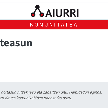
KOMUNITATEA
steasun
ortasun hitzak jaso eta zabaltzen ditu. Harpidedun eginda,
tzen dituen komunikabidea babestuko duzu.