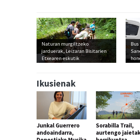
Naturan murgiltzeko
Bus
jarduerak, Leizaran Bisitarien
San
Etxearen eskutik
hon
Ikusienak
Junkal Guerrero
Sorabilla Trail,
andoaindarra,
aurtengo jaieta
Donostiako Musika
berrikuntza