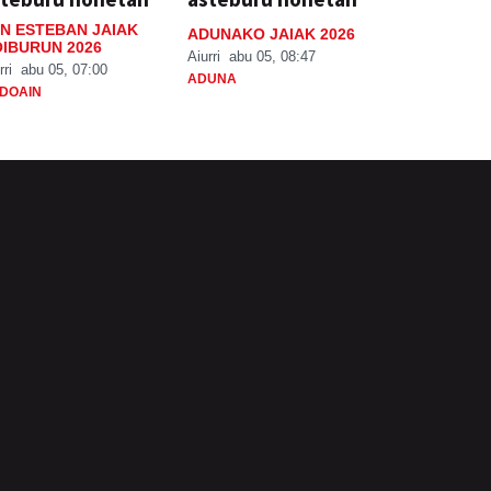
N ESTEBAN JAIAK
ADUNAKO JAIAK 2026
IBURUN 2026
Aiurri
abu 05, 08:47
rri
abu 05, 07:00
ADUNA
DOAIN