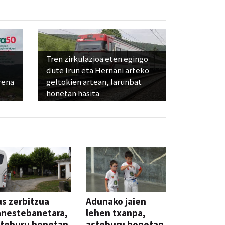
Tren zirkulazioa eten egingo
dute Irun eta Hernani arteko
rena
geltokien artean, larunbat
honetan hasita
s zerbitzua
Adunako jaien
anestebanetara,
lehen txanpa,
steburu honetan
asteburu honetan