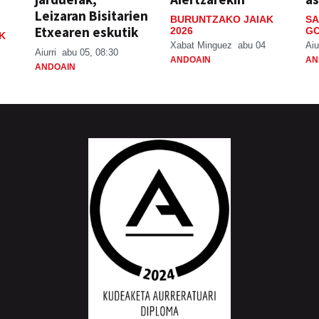
Leizaran Bisitarien
BURUNTZAKO JAIAK
SA
Etxearen eskutik
2026
GO
K
Xabat Minguez
abu 04
Aiu
Aiurri
abu 05, 08:30
ANDOAIN
AN
ANDOAIN