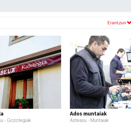
Erantzun
la
Ados muntaiak
su
- Gozotegiak
Asteasu
- Muntaiak