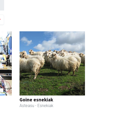
Goine esnekiak
Asteasu
- Esnekiak