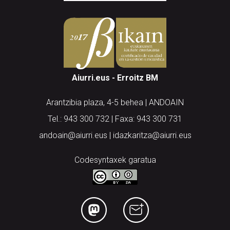
Aiurri.eus - Erroitz BM
Arantzibia plaza, 4-5 behea | ANDOAIN
Tel.: 943 300 732 | Faxa: 943 300 731
andoain@aiurri.eus | idazkaritza@aiurri.eus
Codesyntaxek garatua