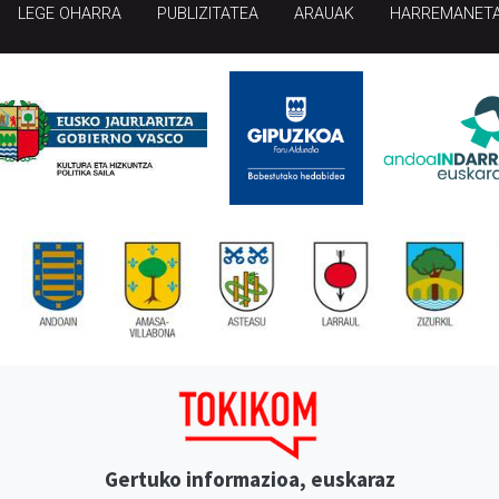
LEGE OHARRA
PUBLIZITATEA
ARAUAK
HARREMANET
Gertuko informazioa, euskaraz