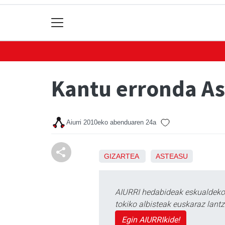
Kantu erronda A
Aiurri
2010eko abenduaren 24a
GIZARTEA
ASTEASU
AIURRI hedabideak eskualdeko n
tokiko albisteak euskaraz lan
Egin AIURRIkide!