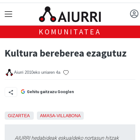
KOMUNITATEA
Kultura bereberea ezagutuz
Aiurri
2010eko urriaren 4a
Gehitu gaitzazu Googlen
GIZARTEA
AMASA-VILLABONA
AIURRI hedabideak eskualdeko nortasun hitzak