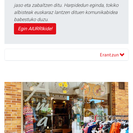
jaso eta zabaltzen ditu. Harpidedun eginda, tokiko
albisteak euskaraz lantzen dituen komunikabidea
babestuko duzu.
Egin AIURRIkide!
Erantzun