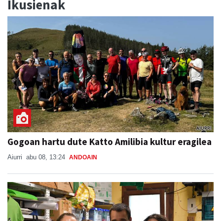
Ikusienak
Gogoan hartu dute Katto Amilibia kultur eragilea
Aiurri
abu 08, 13:24
ANDOAIN