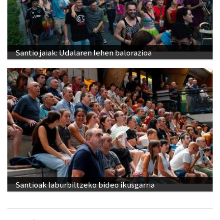
Santio jaiak: Udalaren lehen balorazioa
Santioak laburbiltzeko bideo ikusgarria