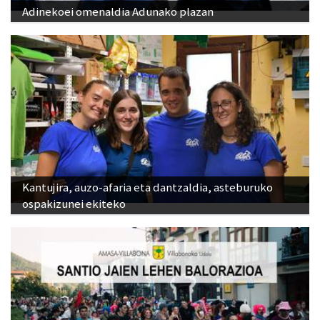
Adinekoei omenaldia Adunako plazan
Kantujira, auzo-afaria eta dantzaldia, asteburuko
ospakizunei ekiteko