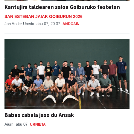
Kantujira taldearen saioa Goiburuko festetan
SAN ESTEBAN JAIAK GOIBURUN 2026
Jon Ander Ubeda
abu 07, 20:37
ANDOAIN
Babes zabala jaso du Ansak
Aiurri
abu 07
URNIETA