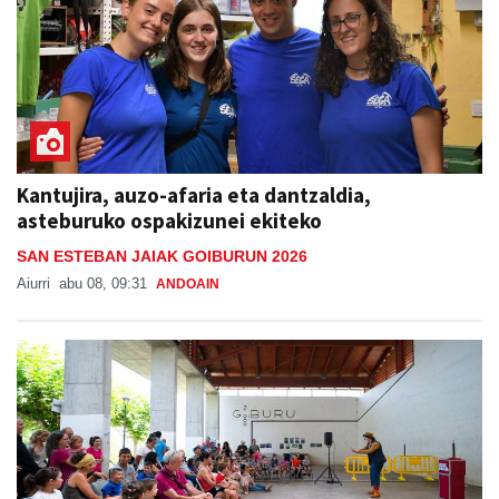
Kantujira, auzo-afaria eta dantzaldia,
asteburuko ospakizunei ekiteko
SAN ESTEBAN JAIAK GOIBURUN 2026
Aiurri
abu 08, 09:31
ANDOAIN