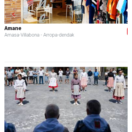
Previous
Next
Amane
Amasa-Villabona
- Arropa-dendak