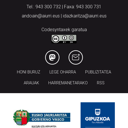
Tel.: 943 300 732 | Faxa: 943 300 731
andoain@aiurri.eus | idazkaritza@aiurri.eus
Codesyntaxek garatua
HONI BURUZ
LEGE OHARRA
PUBLIZITATEA
ARAUAK
HARREMANETARAKO
RSS