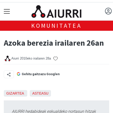
KOMUNITATEA
Azoka berezia irailaren 26an
Aiurri
2010eko irailaren 28a
Gehitu gaitzazu Googlen
GIZARTEA
ASTEASU
AIURRI hedabideak eskualdeko nortasun hitzak