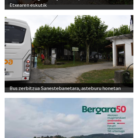
Etxearen eskutik
Bus zerbitzua Sanestebanetara, asteburu honetan