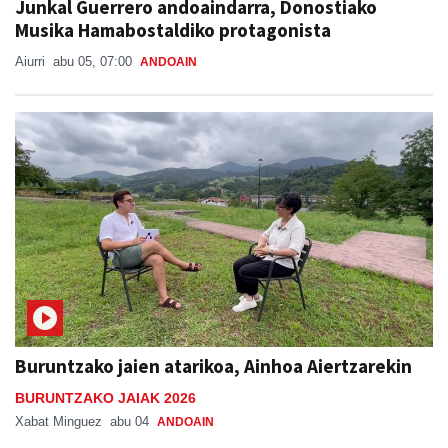
Junkal Guerrero andoaindarra, Donostiako
Musika Hamabostaldiko protagonista
Aiurri
abu 05, 07:00
ANDOAIN
Buruntzako jaien atarikoa, Ainhoa Aiertzarekin
BURUNTZAKO JAIAK 2026
Xabat Minguez
abu 04
ANDOAIN