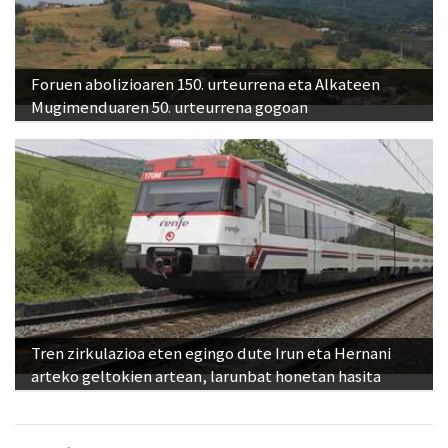
Foruen abolizioaren 150. urteurrena eta Alkateen
Mugimenduaren 50. urteurrena gogoan
Tren zirkulazioa eten egingo dute Irun eta Hernani
arteko geltokien artean, larunbat honetan hasita