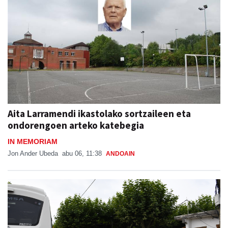
Aita Larramendi ikastolako sortzaileen eta
ondorengoen arteko katebegia
IN MEMORIAM
Jon Ander Ubeda
abu 06, 11:38
ANDOAIN