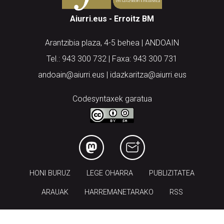
Aiurri.eus - Erroitz BM
Arantzibia plaza, 4-5 behea | ANDOAIN
Tel.: 943 300 732 | Faxa: 943 300 731
andoain@aiurri.eus | idazkaritza@aiurri.eus
Codesyntaxek garatua
HONI BURUZ
LEGE OHARRA
PUBLIZITATEA
ARAUAK
HARREMANETARAKO
RSS