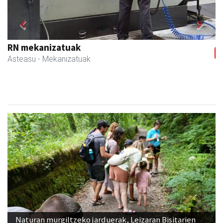
Previous
Next
RN mekanizatuak
Asteasu
- Mekanizatuak
Naturan murgiltzeko jarduerak, Leizaran Bisitarien