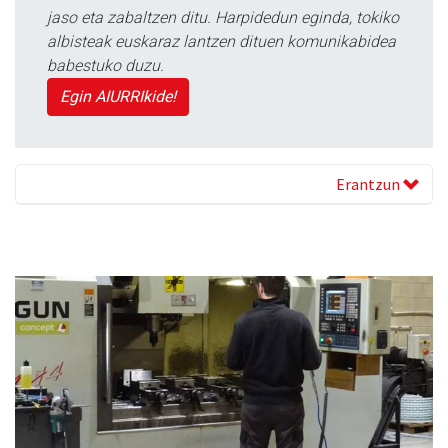
jaso eta zabaltzen ditu. Harpidedun eginda, tokiko
albisteak euskaraz lantzen dituen komunikabidea
babestuko duzu.
Egin AIURRIkide!
Erantzun