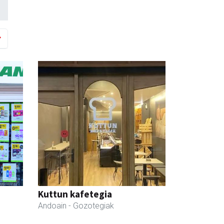
Kuttun kafetegia
Andoain
- Gozotegiak