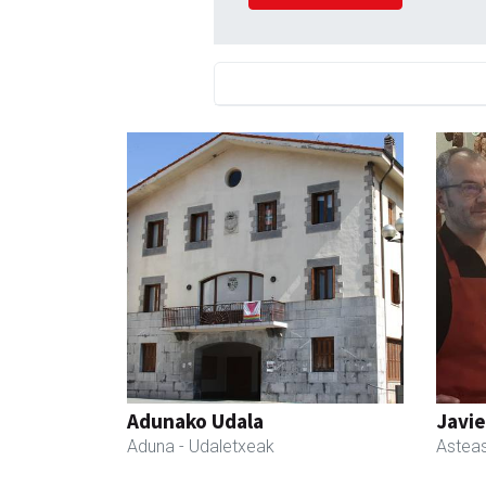
Adunako Udala
Javie
Aduna
- Udaletxeak
Astea