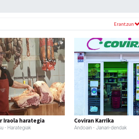
Erantzun
r Iraola harategia
Coviran Karrika
su
- Harategiak
Andoain
- Janari-dendak