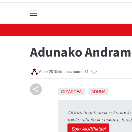
Adunako Andrama
Aiurri
2010eko abuztuaren 31
GIZARTEA
ADUNA
AIURRI hedabideak eskualdeko n
tokiko albisteak euskaraz lan
Egin AIURRIkide!