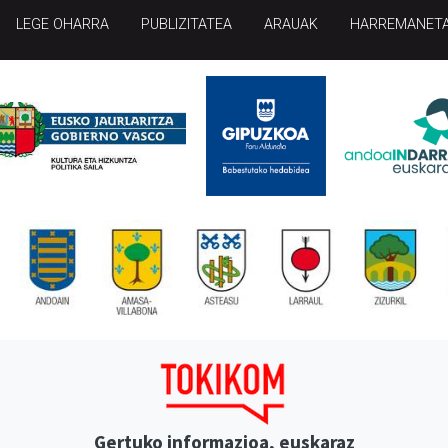
LEGE OHARRA
PUBLIZITATEA
ARAUAK
HARREMANET
Gertuko informazioa, euskaraz