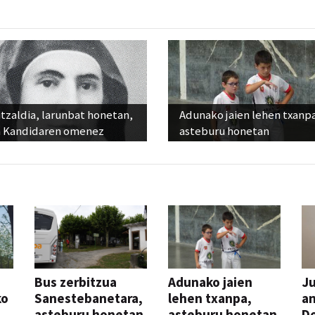
tzaldia, larunbat honetan,
Adunako jaien lehen txanp
 Kandidaren omenez
asteburu honetan
Bus zerbitzua
Adunako jaien
Ju
ko
Sanestebanetara,
lehen txanpa,
an
asteburu honetan
asteburu honetan
Do