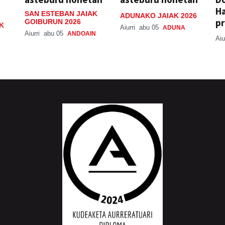
H
SAN ESTEBAN JAIAK
ADUNAKO JAIAK 2026
pr
GOIBURUN 2026
K
Aiurri
abu 05
ADUNA
Aiurri
abu 05
ANDOAIN
Aiu