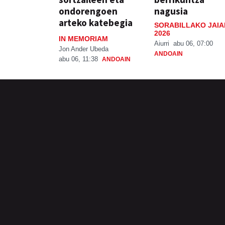
ondorengoen
nagusia
arteko katebegia
SORABILLAKO JAIA
2026
IN MEMORIAM
Aiurri
abu 06, 07:00
Jon Ander Ubeda
ANDOAIN
abu 06, 11:38
ANDOAIN