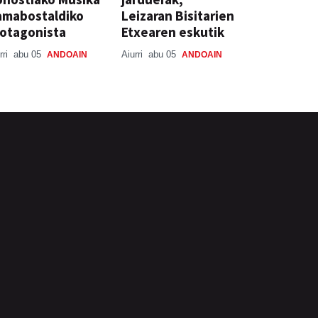
amabostaldiko
Leizaran Bisitarien
otagonista
Etxearen eskutik
rri
abu 05
Aiurri
abu 05
ANDOAIN
ANDOAIN