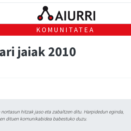
KOMUNITATEA
ri jaiak 2010
ortasun hitzak jaso eta zabaltzen ditu. Harpidedun eginda,
tzen dituen komunikabidea babestuko duzu.