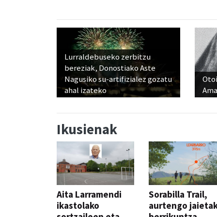
Lurraldebuseko zerbitzu
bereziak, Donostiako Aste
Nagusiko su-artifizialez gozatu
Otoi
ahal izateko
Ama
Ikusienak
Aita Larramendi
Sorabilla Trail,
ikastolako
aurtengo jaieta
sortzaileen eta
berrikuntza