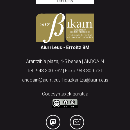
Aiurri.eus - Erroitz BM
Arantzibia plaza, 4-5 behea | ANDOAIN
Tel.: 943 300 732 | Faxa: 943 300 731
andoain@aiurri.eus | idazkaritza@aiurri.eus
Codesyntaxek garatua