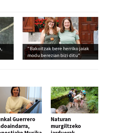
a,
"Bakoitzak bere herriko jaiak
modu berezian bizi ditu"
nkal Guerrero
Naturan
doaindarra,
murgiltzeko
nostiako Musika
jarduerak,