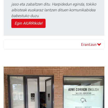
jaso eta zabaltzen ditu. Harpidedun eginda, tokiko
albisteak euskaraz lantzen dituen komunikabidea
babestuko duzu.
Egin AIURRIkide!
Erantzun