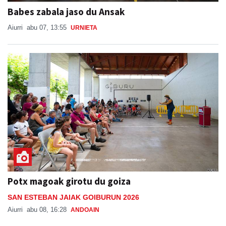
Babes zabala jaso du Ansak
Aiurri
abu 07, 13:55
URNIETA
Potx magoak girotu du goiza
SAN ESTEBAN JAIAK GOIBURUN 2026
Aiurri
abu 08, 16:28
ANDOAIN