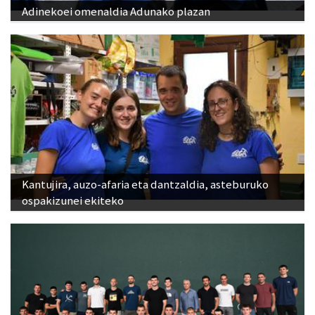
Adinekoei omenaldia Adunako plazan
Kantujira, auzo-afaria eta dantzaldia, asteburuko
ospakizunei ekiteko