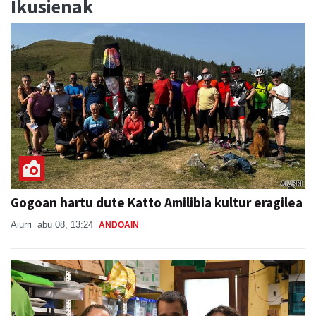
Ikusienak
Gogoan hartu dute Katto Amilibia kultur eragilea
Aiurri
abu 08, 13:24
ANDOAIN