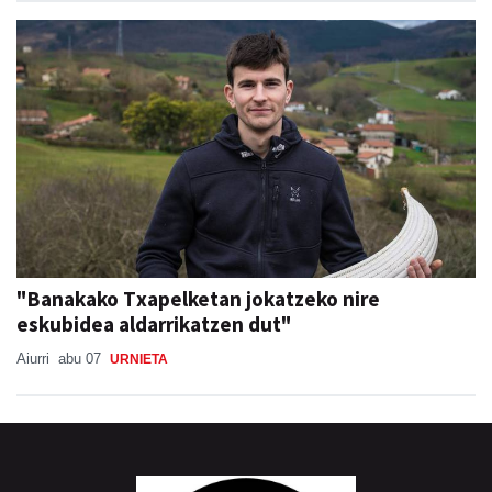
"Banakako Txapelketan jokatzeko nire
eskubidea aldarrikatzen dut"
Aiurri
abu 07
URNIETA