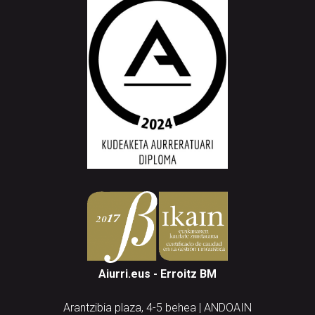
Aiurri.eus - Erroitz BM
Arantzibia plaza, 4-5 behea | ANDOAIN