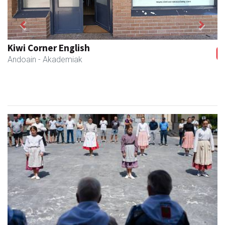
Previous
Next
Zubimusu Ikastola
Amasa-Villabona
- Hezkuntza