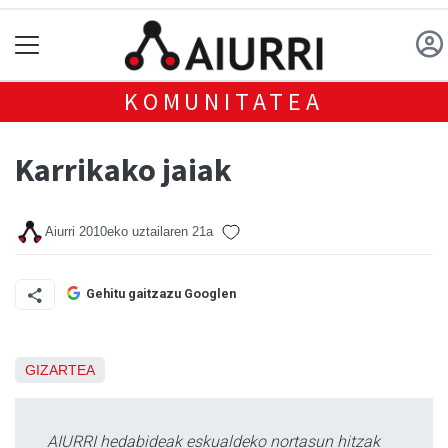
KOMUNITATEA
Karrikako jaiak
Aiurri
2010eko uztailaren 21a
Gehitu gaitzazu Googlen
GIZARTEA
AIURRI hedabideak eskualdeko nortasun hitzak