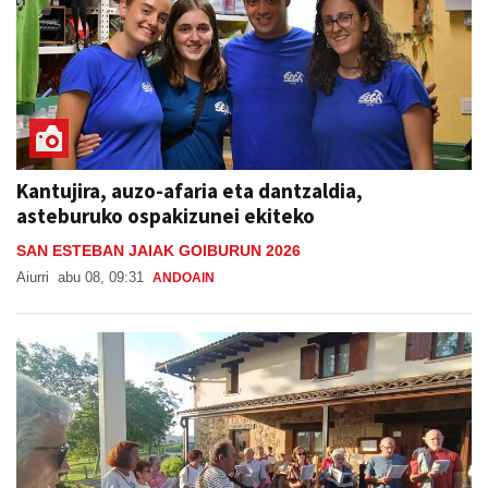
Kantujira, auzo-afaria eta dantzaldia,
asteburuko ospakizunei ekiteko
SAN ESTEBAN JAIAK GOIBURUN 2026
Aiurri
abu 08, 09:31
ANDOAIN