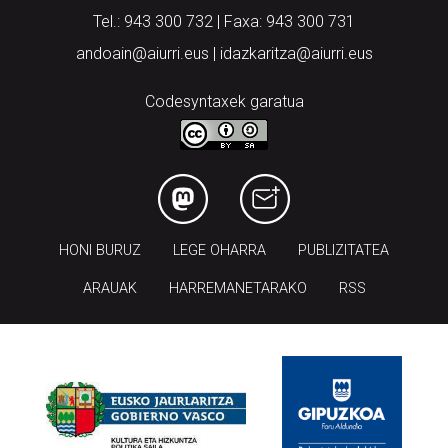
Tel.: 943 300 732 | Faxa: 943 300 731
andoain@aiurri.eus | idazkaritza@aiurri.eus
Codesyntaxek garatua
HONI BURUZ
LEGE OHARRA
PUBLIZITATEA
ARAUAK
HARREMANETARAKO
RSS