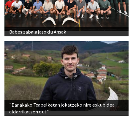
Babes zabala jaso du Ansak
"Banakako Txapelketan jokatzeko nire eskubidea
aldarrikatzen dut"