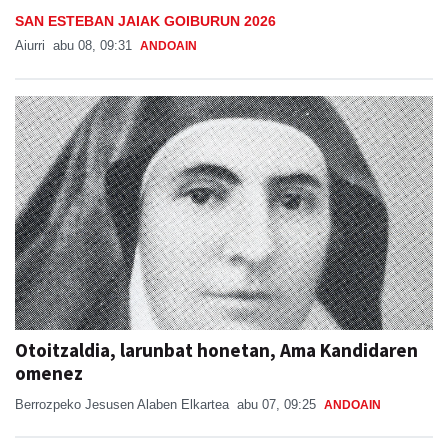
SAN ESTEBAN JAIAK GOIBURUN 2026
Aiurri
abu 08, 09:31
ANDOAIN
Otoitzaldia, larunbat honetan, Ama Kandidaren
omenez
Berrozpeko Jesusen Alaben Elkartea
abu 07, 09:25
ANDOAIN