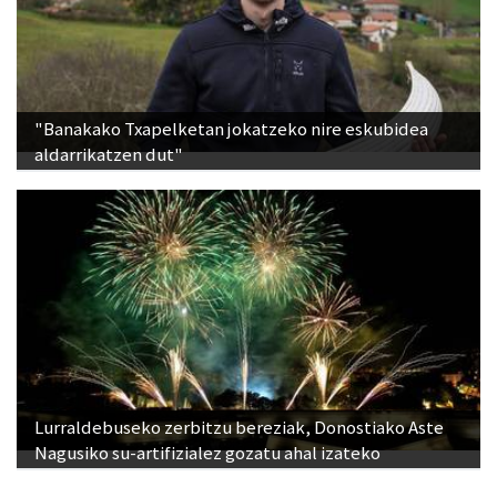
"Banakako Txapelketan jokatzeko nire eskubidea
aldarrikatzen dut"
Lurraldebuseko zerbitzu bereziak, Donostiako Aste
Nagusiko su-artifizialez gozatu ahal izateko