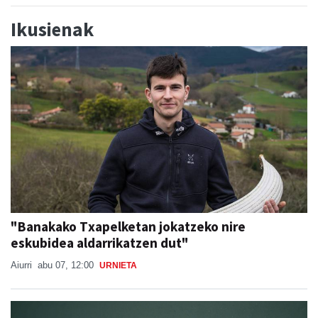
Ikusienak
"Banakako Txapelketan jokatzeko nire
eskubidea aldarrikatzen dut"
Aiurri
abu 07, 12:00
URNIETA