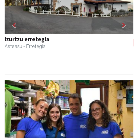
Previous
Next
Kulunka aeroyoga zentroa
Andoain
- Aeroyoga