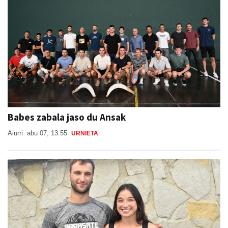
Babes zabala jaso du Ansak
Aiurri
abu 07, 13:55
URNIETA