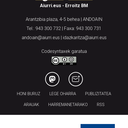
Aiurri.eus - Erroitz BM
Arantzibia plaza, 4-5 behea | ANDOAIN
Tel.: 943 300 732 | Faxa: 943 300 731
andoain@aiurri.eus | idazkaritza@aiurri.eus
Codesyntaxek garatua
HONI BURUZ
LEGE OHARRA
PUBLIZITATEA
ARAUAK
HARREMANETARAKO
RSS