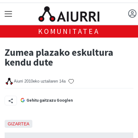
KOMUNITATEA
Zumea plazako eskultura
kendu dute
Aiurri
2010eko uztailaren 14a
Gehitu gaitzazu Googlen
GIZARTEA