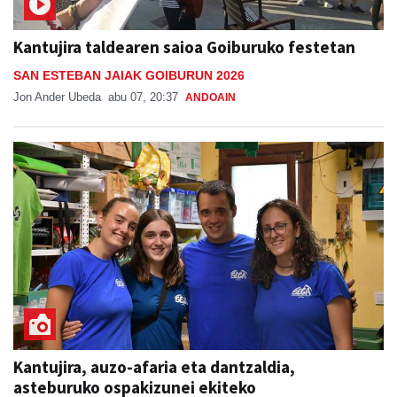
Kantujira taldearen saioa Goiburuko festetan
SAN ESTEBAN JAIAK GOIBURUN 2026
Jon Ander Ubeda
abu 07, 20:37
ANDOAIN
Kantujira, auzo-afaria eta dantzaldia,
asteburuko ospakizunei ekiteko