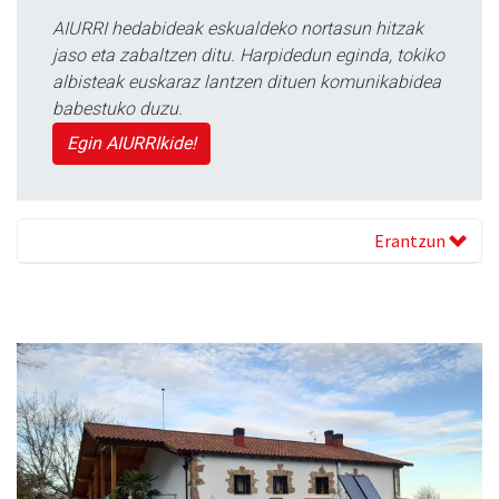
AIURRI hedabideak eskualdeko nortasun hitzak
jaso eta zabaltzen ditu. Harpidedun eginda, tokiko
albisteak euskaraz lantzen dituen komunikabidea
babestuko duzu.
Egin AIURRIkide!
Erantzun