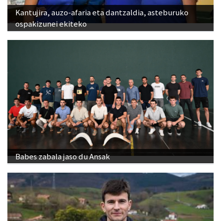
Kantujira, auzo-afaria eta dantzaldia, asteburuko
ospakizunei ekiteko
Babes zabala jaso du Ansak