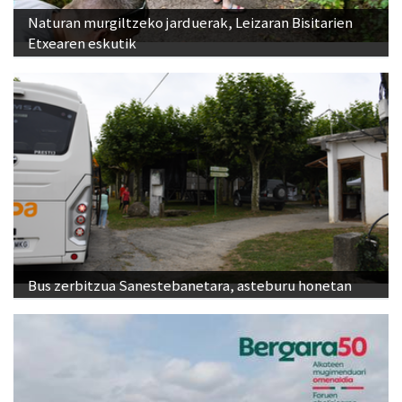
Naturan murgiltzeko jarduerak, Leizaran Bisitarien
Etxearen eskutik
Bus zerbitzua Sanestebanetara, asteburu honetan