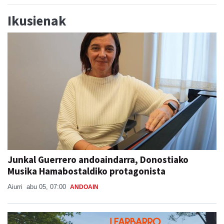
Ikusienak
Junkal Guerrero andoaindarra, Donostiako
Musika Hamabostaldiko protagonista
Aiurri
abu 05, 07:00
ANDOAIN