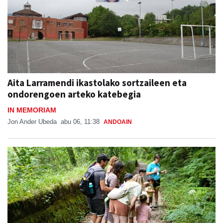
Aita Larramendi ikastolako sortzaileen eta
ondorengoen arteko katebegia
IN MEMORIAM
Jon Ander Ubeda
abu 06, 11:38
ANDOAIN