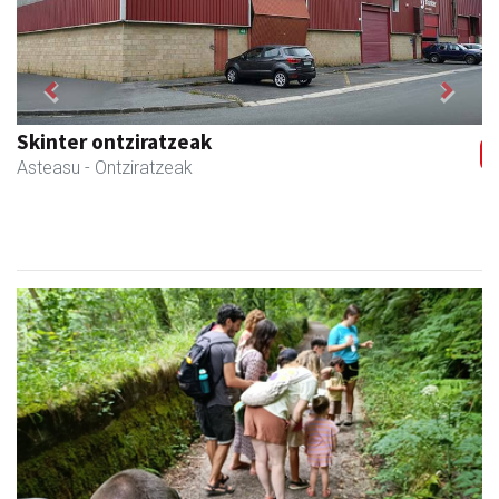
Previous
Next
Izurtzu erretegia
Asteasu
- Erretegia