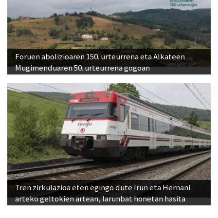
Foruen abolizioaren 150. urteurrena eta Alkateen
Mugimenduaren 50. urteurrena gogoan
Tren zirkulazioa eten egingo dute Irun eta Hernani
arteko geltokien artean, larunbat honetan hasita