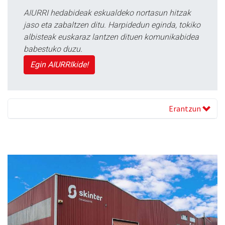
AIURRI hedabideak eskualdeko nortasun hitzak
jaso eta zabaltzen ditu. Harpidedun eginda, tokiko
albisteak euskaraz lantzen dituen komunikabidea
babestuko duzu.
Egin AIURRIkide!
Erantzun