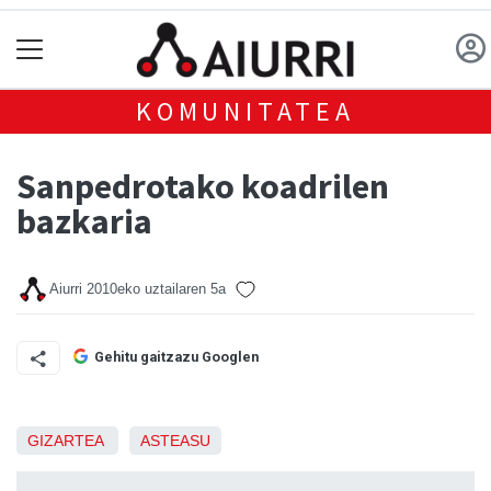
KOMUNITATEA
Sanpedrotako koadrilen
bazkaria
Aiurri
2010eko uztailaren 5a
Gehitu gaitzazu Googlen
GIZARTEA
ASTEASU