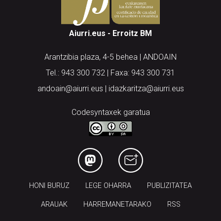
Aiurri.eus - Erroitz BM
Arantzibia plaza, 4-5 behea | ANDOAIN
Tel.: 943 300 732 | Faxa: 943 300 731
andoain@aiurri.eus | idazkaritza@aiurri.eus
Codesyntaxek garatua
HONI BURUZ
LEGE OHARRA
PUBLIZITATEA
ARAUAK
HARREMANETARAKO
RSS