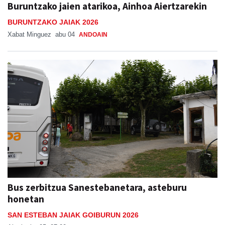
Buruntzako jaien atarikoa, Ainhoa Aiertzarekin
BURUNTZAKO JAIAK 2026
Xabat Minguez
abu 04
ANDOAIN
Bus zerbitzua Sanestebanetara, asteburu
honetan
SAN ESTEBAN JAIAK GOIBURUN 2026