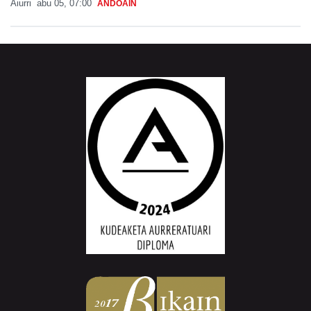
Aiurri
abu 05, 07:00
ANDOAIN