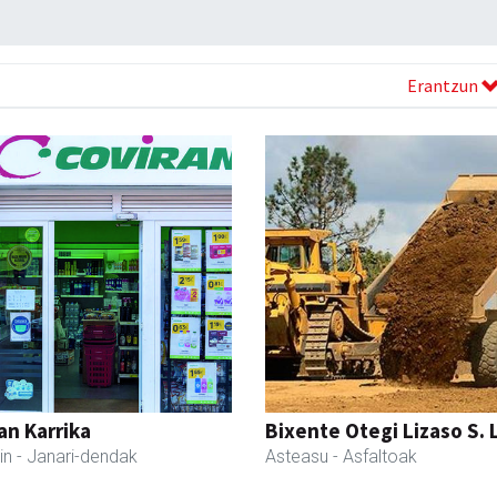
Erantzun
an Karrika
Bixente Otegi Lizaso S. L
in
- Janari-dendak
Asteasu
- Asfaltoak