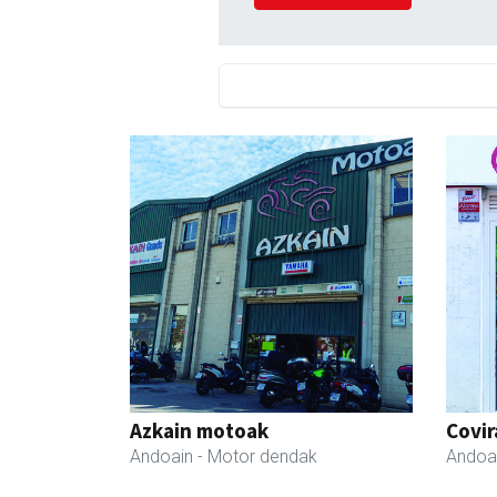
Azkain motoak
Covir
Andoain
- Motor dendak
Andoa