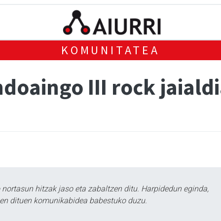
KOMUNITATEA
doaingo III rock jaiald
ortasun hitzak jaso eta zabaltzen ditu. Harpidedun eginda,
tzen dituen komunikabidea babestuko duzu.