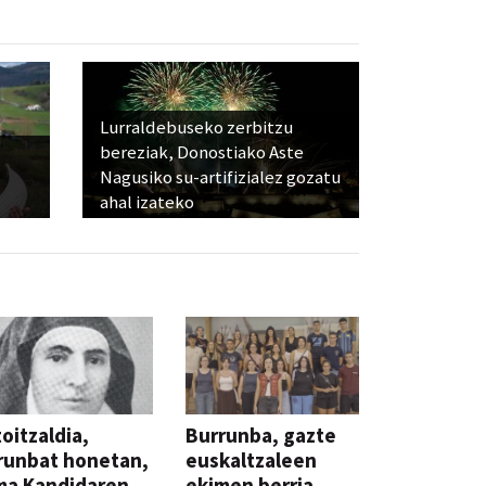
Lurraldebuseko zerbitzu
bereziak, Donostiako Aste
Nagusiko su-artifizialez gozatu
ahal izateko
oitzaldia,
Burrunba, gazte
runbat honetan,
euskaltzaleen
ma Kandidaren
ekimen berria