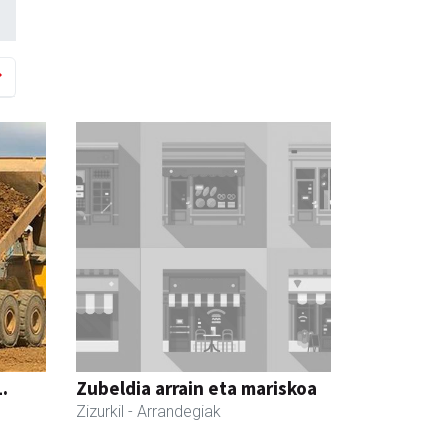
.
Zubeldia arrain eta mariskoa
Zizurkil
- Arrandegiak