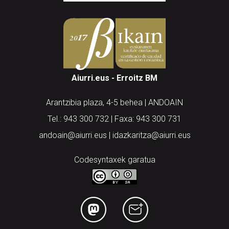
Aiurri.eus - Erroitz BM
Arantzibia plaza, 4-5 behea | ANDOAIN
Tel.: 943 300 732 | Faxa: 943 300 731
andoain@aiurri.eus | idazkaritza@aiurri.eus
Codesyntaxek garatua