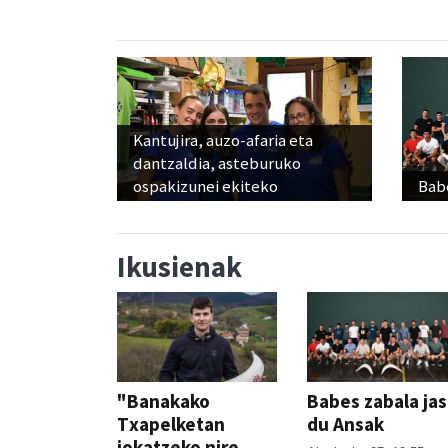
Kantujira, auzo-afaria eta
dantzaldia, asteburuko
ospakizunei ekiteko
Babe
Ikusienak
"Banakako
Babes zabala ja
Txapelketan
du Ansak
jokatzeko nire