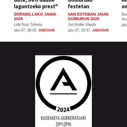
laguntzeko prest"
festetan
o
SORABILLAKO JAIAK
SAN ESTEBAN JAIAK
Be
2026
GOIBURUN 2026
Ala
Lide Ruiz Telleria
Jon Ander Ubeda
abu
abu 07, 08:00
abu 07, 20:37
ANDOAIN
ANDOAIN