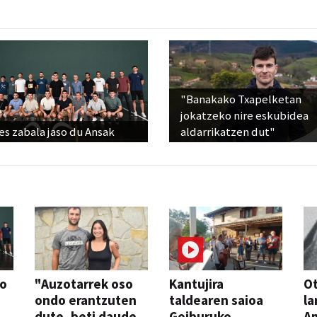
"Banakako Txapelketan
jokatzeko nire eskubidea
s zabala jaso du Ansak
aldarrikatzen dut"
so
"Auzotarrek oso
Kantujira
Ot
ondo erantzuten
taldearen saioa
la
dute, beti daude
Goiburuko
A