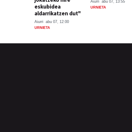
Aiurri
abu 07, 13:55
eskubidea
URNIETA
aldarrikatzen dut"
Aiurri
abu 07, 12:00
URNIETA