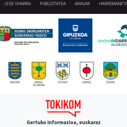
LEGE OHARRA
PUBLIZITATEA
ARAUAK
HARREMANET
Gertuko informazioa, euskaraz