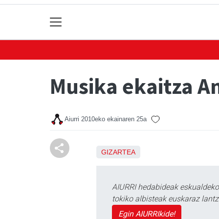
Musika ekaitza An
Aiurri
2010eko ekainaren 25a
GIZARTEA
AIURRI hedabideak eskualdeko n
tokiko albisteak euskaraz lan
Egin AIURRIkide!