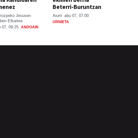
menez
Beterri-Buruntzan
rrozpeko Jesusen
Aiurri
abu 07, 07:00
ben Elkartea
URNIETA
 07, 09:25
ANDOAIN