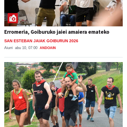
Erromeria, Goiburuko jaiei amaiera emateko
SAN ESTEBAN JAIAK GOIBURUN 2026
Aiurri
abu 10, 07:00
ANDOAIN