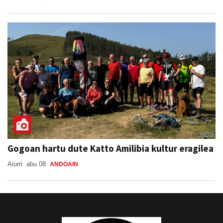
Gogoan hartu dute Katto Amilibia kultur eragilea
Aiurri
abu 08
ANDOAIN