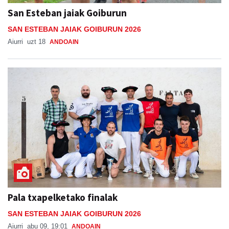
San Esteban jaiak Goiburun
SAN ESTEBAN JAIAK GOIBURUN 2026
Aiurri
uzt 18
ANDOAIN
Pala txapelketako finalak
SAN ESTEBAN JAIAK GOIBURUN 2026
Aiurri
abu 09, 19:01
ANDOAIN