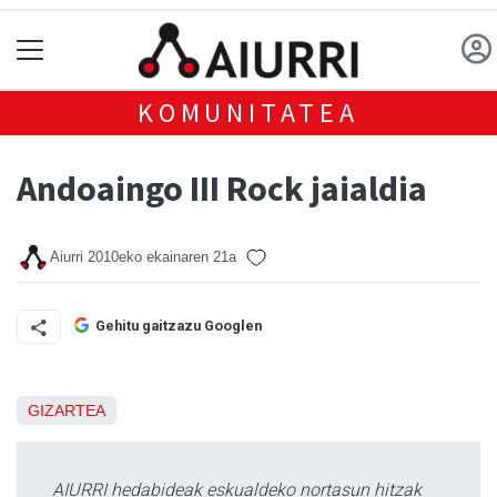
KOMUNITATEA
Andoaingo III Rock jaialdia
Aiurri
2010eko ekainaren 21a
Gehitu gaitzazu Googlen
GIZARTEA
AIURRI hedabideak eskualdeko nortasun hitzak