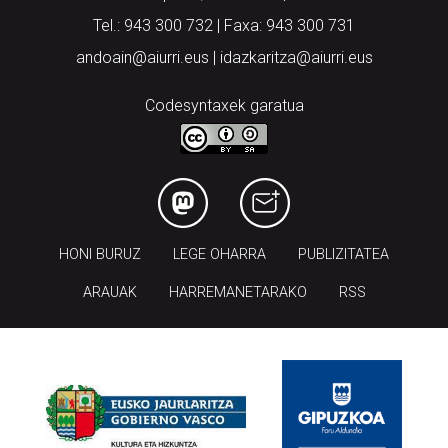
Tel.: 943 300 732 | Faxa: 943 300 731
andoain@aiurri.eus | idazkaritza@aiurri.eus
Codesyntaxek garatua
HONI BURUZ
LEGE OHARRA
PUBLIZITATEA
ARAUAK
HARREMANETARAKO
RSS