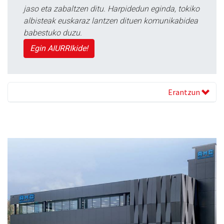
jaso eta zabaltzen ditu. Harpidedun eginda, tokiko
albisteak euskaraz lantzen dituen komunikabidea
babestuko duzu.
Egin AIURRIkide!
Erantzun