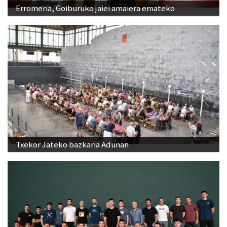
Erromeria, Goiburuko jaiei amaiera emateko
Txekor Jateko bazkaria Adunan