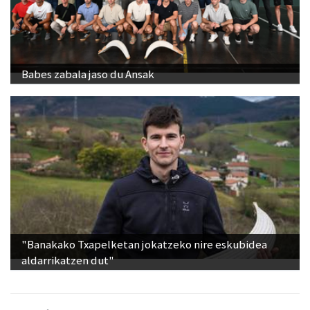
Babes zabala jaso du Ansak
"Banakako Txapelketan jokatzeko nire eskubidea
aldarrikatzen dut"