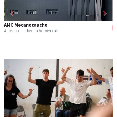
Previous
Next
AMC Mecanocaucho
Asteasu
- Industria hornidurak