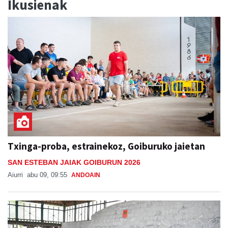
Ikusienak
Txinga-proba, estrainekoz, Goiburuko jaietan
SAN ESTEBAN JAIAK GOIBURUN 2026
Aiurri
abu 09, 09:55
ANDOAIN