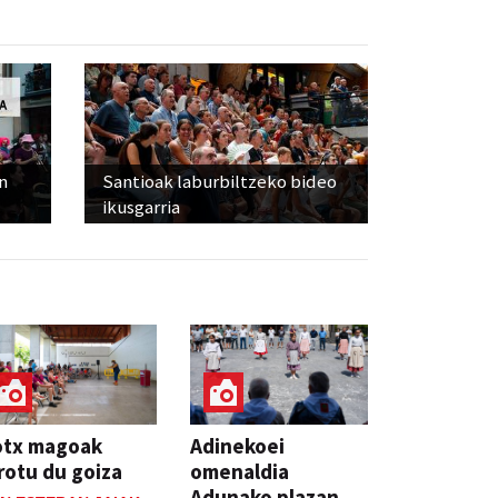
n
Santioak laburbiltzeko bideo
ikusgarria
otx magoak
Adinekoei
rotu du goiza
omenaldia
Adunako plazan