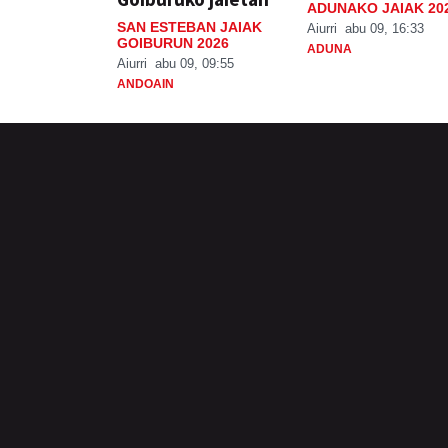
ADUNAKO JAIAK 20
SAN ESTEBAN JAIAK
Aiurri
abu 09, 16:33
GOIBURUN 2026
ADUNA
Aiurri
abu 09, 09:55
ANDOAIN