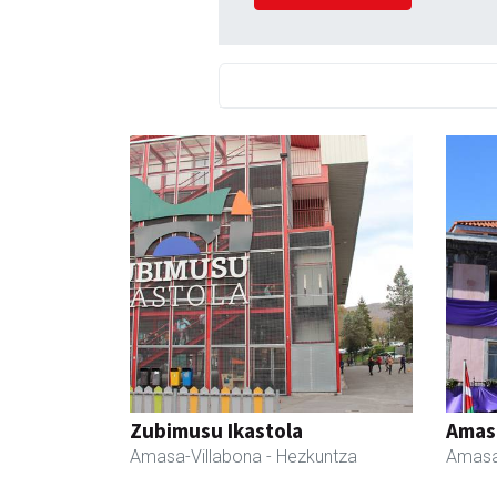
Zubimusu Ikastola
Amas
Amasa-Villabona
- Hezkuntza
Amasa