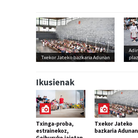
Adi
Txekor Jateko bazkaria Adunan
pla
Ikusienak
Txinga-proba,
Txekor Jateko
estrainekoz,
bazkaria Adunan
Goiburuko jaietan