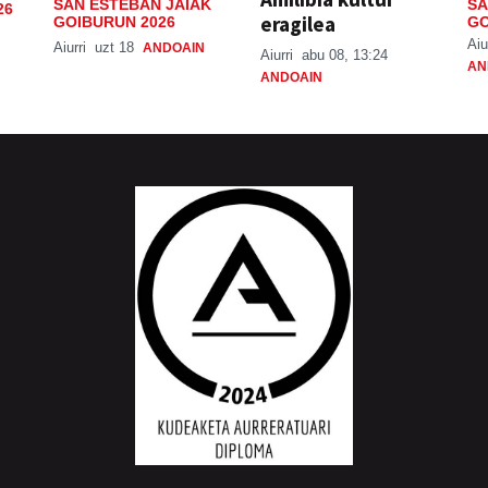
SAN ESTEBAN JAIAK
SA
26
eragilea
GOIBURUN 2026
GO
Aiu
Aiurri
uzt 18
ANDOAIN
Aiurri
abu 08, 13:24
AN
ANDOAIN