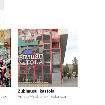
Zubimusu Ikastola
ndak
Amasa-Villabona
- Hezkuntza