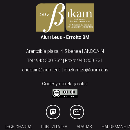
Aiurri.eus - Erroitz BM
Arantzibia plaza, 4-5 behea | ANDOAIN
Tel.: 943 300 732 | Faxa: 943 300 731
andoain@aiurri.eus | idazkaritza@aiurri.eus
Codesyntaxek garatua
LEGE OHARRA
PUBLIZITATEA
ARAUAK
HARREMANET