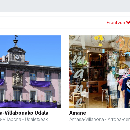
Erantzun
a-Villabonako Udala
Amane
-Villabona
- Udaletxeak
Amasa-Villabona
- Arropa-de