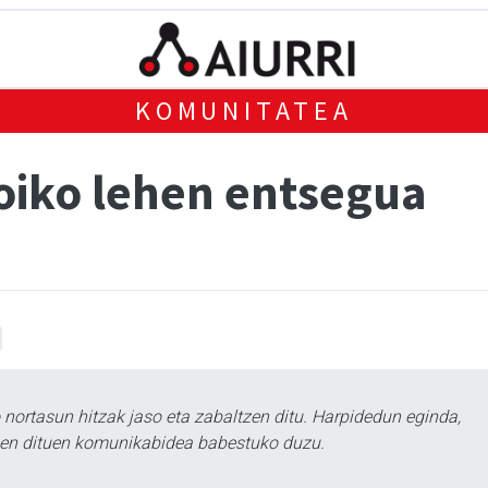
KOMUNITATEA
oiko lehen entsegua
ortasun hitzak jaso eta zabaltzen ditu. Harpidedun eginda,
tzen dituen komunikabidea babestuko duzu.