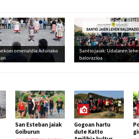
nekoei omenaldia Adunako
Santio jaiak: Udalaren lehe
zan
balorazioa
San Esteban jaiak
Gogoan hartu
P
Goiburun
dute Katto
gi
Amilibia kultur