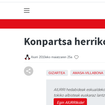
Konpartsa herrik
Aiurri
2010eko maiatzaren 25a
GIZARTEA
AMASA-VILLABONA
AIURRI hedabideak eskualdeko n
tokiko albisteak euskaraz lan
Egin AIURRIkide!