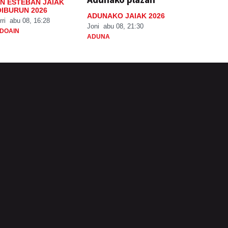
N ESTEBAN JAIAK
IBURUN 2026
ADUNAKO JAIAK 2026
rri
abu 08, 16:28
Joni
abu 08, 21:30
DOAIN
ADUNA