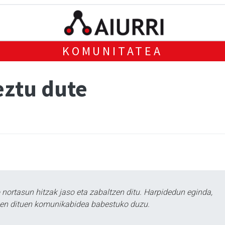
KOMUNITATEA
ztu dute
ortasun hitzak jaso eta zabaltzen ditu. Harpidedun eginda,
tzen dituen komunikabidea babestuko duzu.