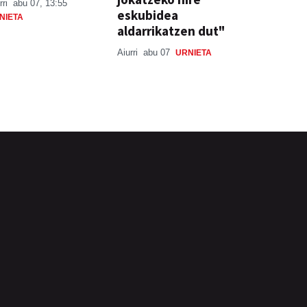
rri
abu 07, 13:55
eskubidea
NIETA
aldarrikatzen dut"
Aiurri
abu 07
URNIETA