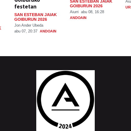
SAN ESTEBAN JAIAK
Aiu
festetan
GOIBURUN 2026
UR
Aiurri
abu 08, 16:28
SAN ESTEBAN JAIAK
ANDOAIN
GOIBURUN 2026
Jon Ander Ubeda
K
abu 07, 20:37
ANDOAIN