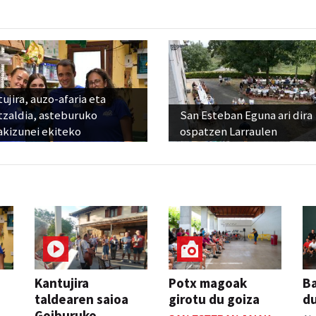
ujira, auzo-afaria eta
tzaldia, asteburuko
San Esteban Eguna ari dira
akizunei ekiteko
ospatzen Larraulen
Kantujira
Potx magoak
Ba
taldearen saioa
girotu du goiza
d
Goiburuko