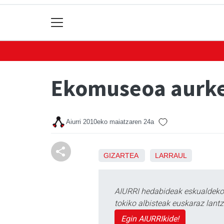
Ekomuseoa aurke
Aiurri
2010eko maiatzaren 24a
GIZARTEA
LARRAUL
AIURRI hedabideak eskualdeko n
tokiko albisteak euskaraz lan
Egin AIURRIkide!