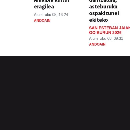
eragilea
asteburuko
ospakizunei
Aiurri
abu 08, 13:24
ekiteko
ANDOAIN
SAN ESTEBAN JAIA
GOIBURUN 2026
Aiurri
abu 08, 09:31
ANDOAIN