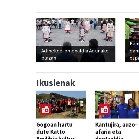
Kant
Adinekoei omenaldia Adunako
dan
plazan
osp
Ikusienak
Gogoan hartu
Kantujira, auzo-
dute Katto
afaria eta
Amilibia kultur
dantzaldia,