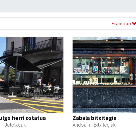
Erantzun
ulgo herri ostatua
Zabala bitxitegia
l
- Jatetxeak
Andoain
- Bitxitegiak