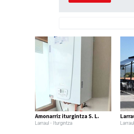
Amonarriz iturgintza S. L.
Larra
Larraul
- Iturgintza
Larrau