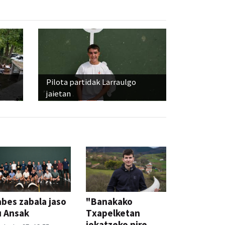
Pilota partidak Larraulgo
jaietan
bes zabala jaso
"Banakako
u Ansak
Txapelketan
jokatzeko nire