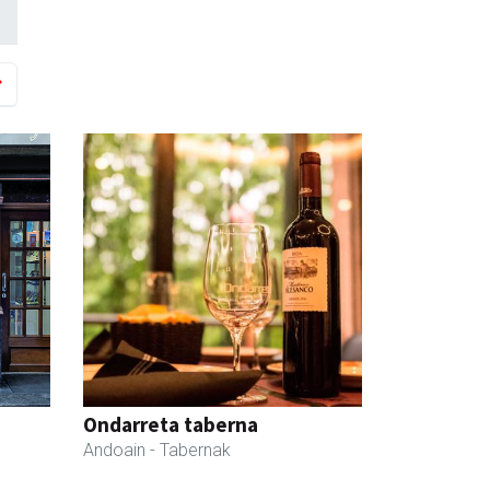
Ondarreta taberna
Andoain
- Tabernak