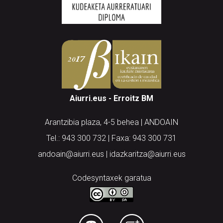
Aiurri.eus - Erroitz BM
Arantzibia plaza, 4-5 behea | ANDOAIN
Tel.: 943 300 732 | Faxa: 943 300 731
andoain@aiurri.eus | idazkaritza@aiurri.eus
Codesyntaxek garatua