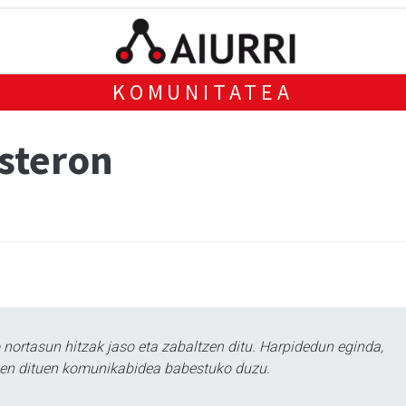
KOMUNITATEA
asteron
ortasun hitzak jaso eta zabaltzen ditu. Harpidedun eginda,
tzen dituen komunikabidea babestuko duzu.