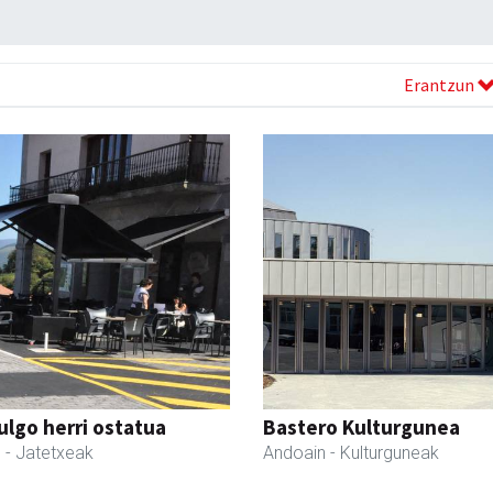
Erantzun
ulgo herri ostatua
Bastero Kulturgunea
l
- Jatetxeak
Andoain
- Kulturguneak