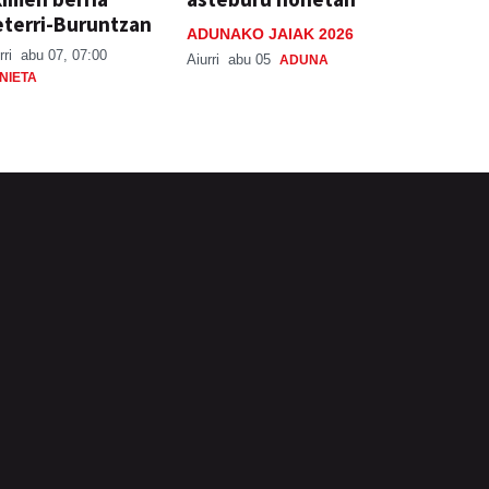
terri-Buruntzan
ADUNAKO JAIAK 2026
rri
abu 07, 07:00
Aiurri
abu 05
ADUNA
NIETA