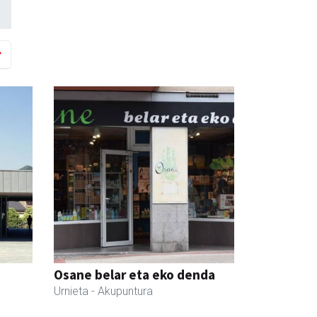
Osane belar eta eko denda
Urnieta
- Akupuntura