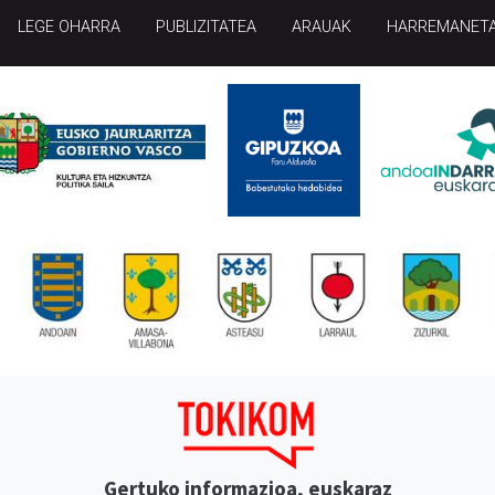
LEGE OHARRA
PUBLIZITATEA
ARAUAK
HARREMANET
Gertuko informazioa, euskaraz