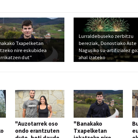
Lurraldebuseko zerbitzu
nakako Txapelketan
bereziak, Donostiako Aste
atzeko nire eskubidea
Nagusiko su-artifizialez g
rrikatzen dut"
ahal izateko
"Auzotarrek oso
"Banakako
Bu
ko
ondo erantzuten
Txapelketan
eu
dute, beti daude
jokatzeko nire
ek