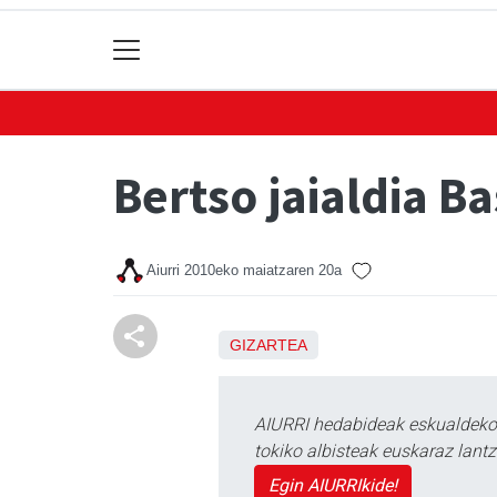
Bertso jaialdia B
Aiurri
2010eko maiatzaren 20a
GIZARTEA
AIURRI hedabideak eskualdeko n
tokiko albisteak euskaraz lan
Egin AIURRIkide!