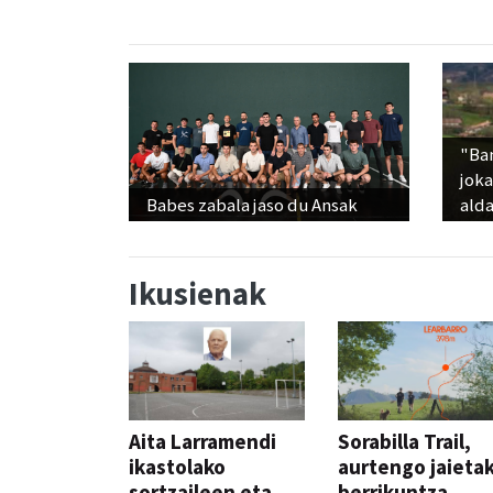
"Ba
jok
Babes zabala jaso du Ansak
alda
Ikusienak
Aita Larramendi
Sorabilla Trail,
ikastolako
aurtengo jaieta
sortzaileen eta
berrikuntza