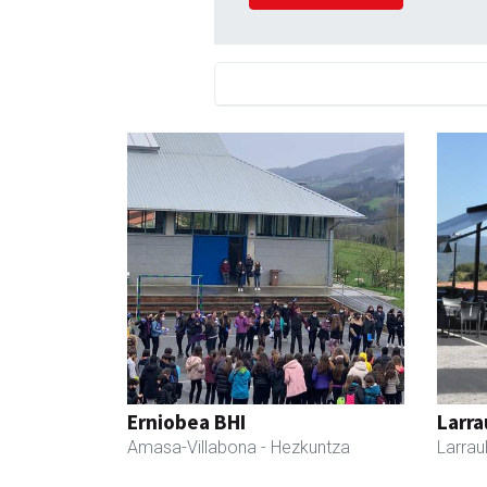
Erniobea BHI
Larra
Amasa-Villabona
- Hezkuntza
Larrau