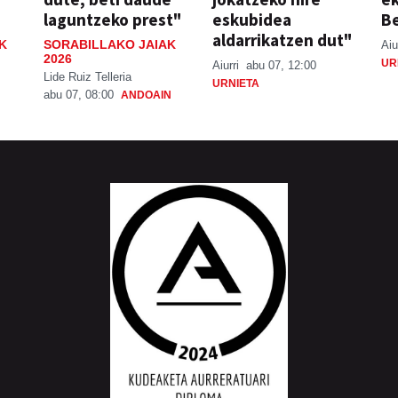
laguntzeko prest"
eskubidea
Be
aldarrikatzen dut"
K
SORABILLAKO JAIAK
Aiu
2026
UR
Aiurri
abu 07, 12:00
Lide Ruiz Telleria
URNIETA
abu 07, 08:00
ANDOAIN