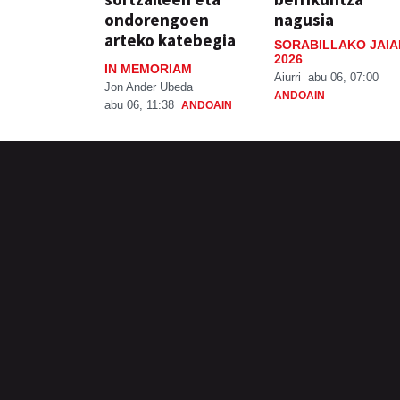
ondorengoen
nagusia
arteko katebegia
SORABILLAKO JAIA
2026
IN MEMORIAM
Aiurri
abu 06, 07:00
Jon Ander Ubeda
ANDOAIN
abu 06, 11:38
ANDOAIN