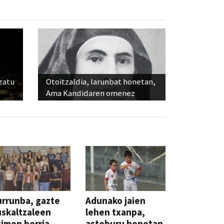
ozatu
Otoitzaldia, larunbat honetan,
Ama Kandidaren omenez
rrunba, gazte
Adunako jaien
skaltzaleen
lehen txanpa,
imen berria
asteburu honetan