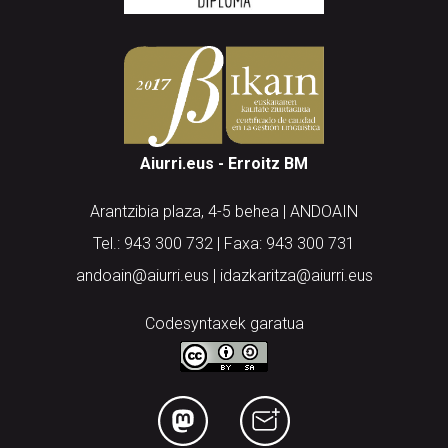
Aiurri.eus - Erroitz BM
Arantzibia plaza, 4-5 behea | ANDOAIN
Tel.: 943 300 732 | Faxa: 943 300 731
andoain@aiurri.eus | idazkaritza@aiurri.eus
Codesyntaxek garatua