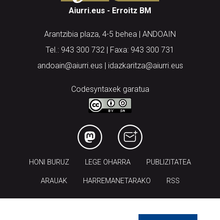
Aiurri.eus - Erroitz BM
Arantzibia plaza, 4-5 behea | ANDOAIN
Tel.: 943 300 732 | Faxa: 943 300 731
andoain@aiurri.eus | idazkaritza@aiurri.eus
Codesyntaxek garatua
HONI BURUZ
LEGE OHARRA
PUBLIZITATEA
ARAUAK
HARREMANETARAKO
RSS