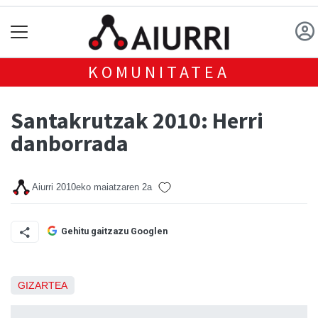
KOMUNITATEA
Santakrutzak 2010: Herri
danborrada
Aiurri
2010eko maiatzaren 2a
Gehitu gaitzazu Googlen
GIZARTEA