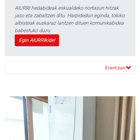
AIURRI hedabideak eskualdeko nortasun hitzak
jaso eta zabaltzen ditu. Harpidedun eginda, tokiko
albisteak euskaraz lantzen dituen komunikabidea
babestuko duzu.
Egin AIURRIkide!
Erantzun