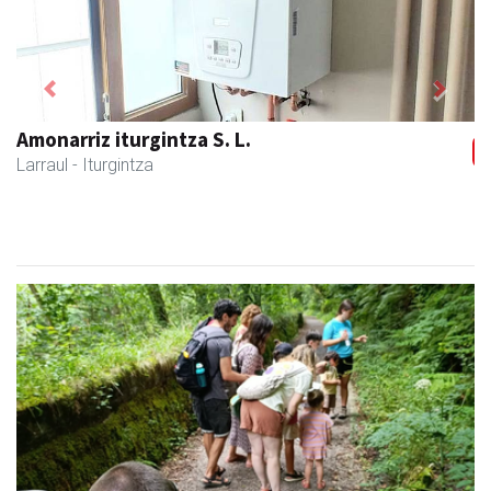
Previous
Next
Francisco Mendikute
Andoain
- Harategiak