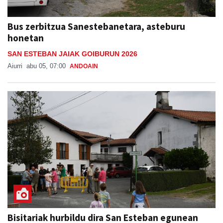
Bus zerbitzua Sanestebanetara, asteburu
honetan
SAN ESTEBAN JAIAK GOIBURUN 2026
Aiurri
abu 05, 07:00
ANDOAIN
Bisitariak hurbildu dira San Esteban egunean