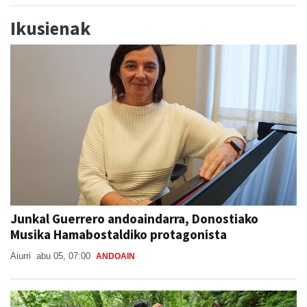
Ikusienak
Junkal Guerrero andoaindarra, Donostiako
Musika Hamabostaldiko protagonista
Aiurri
abu 05, 07:00
ANDOAIN