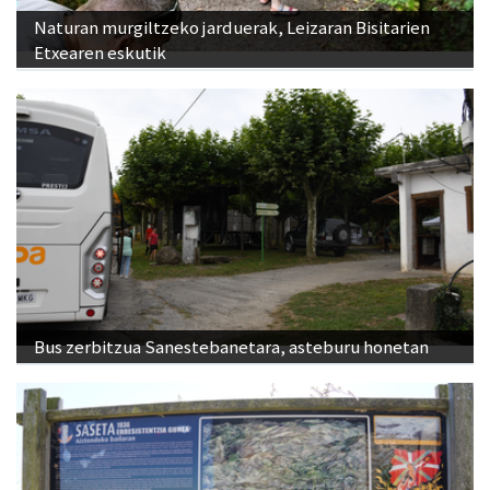
Naturan murgiltzeko jarduerak, Leizaran Bisitarien
Etxearen eskutik
Bus zerbitzua Sanestebanetara, asteburu honetan