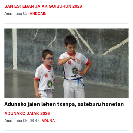
SAN ESTEBAN JAIAK GOIBURUN 2026
Aiurri
abu 03
ANDOAIN
Adunako jaien lehen txanpa, asteburu honetan
ADUNAKO JAIAK 2026
Aiurri
abu 05, 08:47
ADUNA