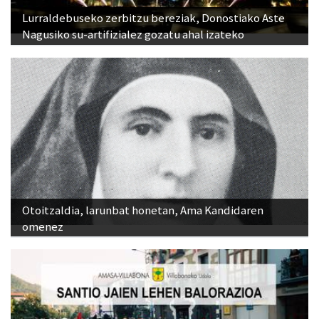
Lurraldebuseko zerbitzu bereziak, Donostiako Aste
Nagusiko su-artifizialez gozatu ahal izateko
Otoitzaldia, larunbat honetan, Ama Kandidaren
omenez