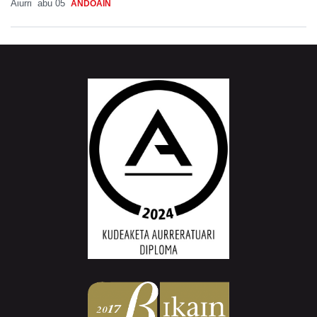
Aiurri
abu 05
ANDOAIN