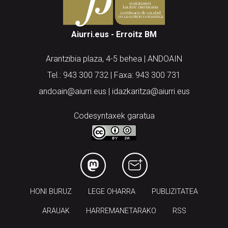
Aiurri.eus - Erroitz BM
Arantzibia plaza, 4-5 behea | ANDOAIN
Tel.: 943 300 732 | Faxa: 943 300 731
andoain@aiurri.eus | idazkaritza@aiurri.eus
Codesyntaxek garatua
HONI BURUZ
LEGE OHARRA
PUBLIZITATEA
ARAUAK
HARREMANETARAKO
RSS