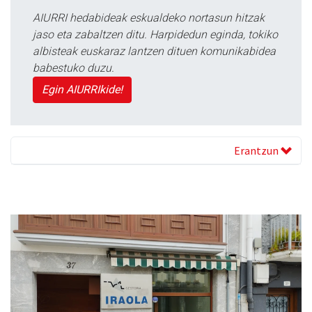
AIURRI hedabideak eskualdeko nortasun hitzak
jaso eta zabaltzen ditu. Harpidedun eginda, tokiko
albisteak euskaraz lantzen dituen komunikabidea
babestuko duzu.
Egin AIURRIkide!
Erantzun