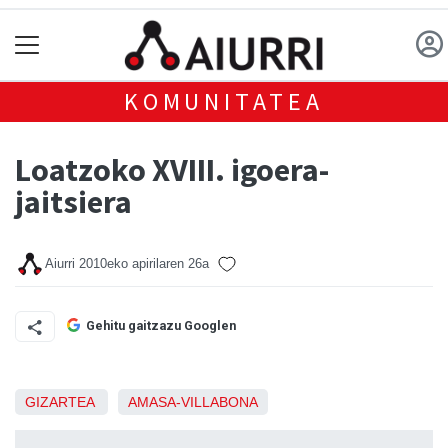
KOMUNITATEA
Loatzoko XVIII. igoera-
jaitsiera
Aiurri
2010eko apirilaren 26a
Gehitu gaitzazu Googlen
GIZARTEA
AMASA-VILLABONA