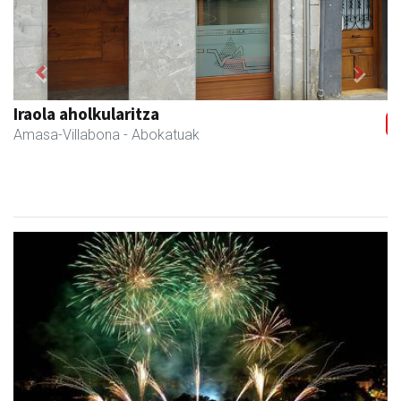
Previous
Next
Amane
Amasa-Villabona
- Arropa-dendak