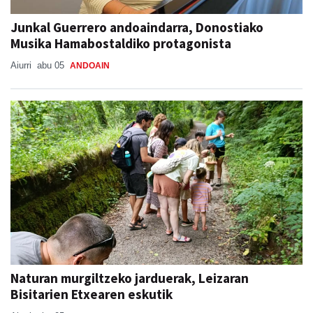
Junkal Guerrero andoaindarra, Donostiako
Musika Hamabostaldiko protagonista
Aiurri
abu 05
ANDOAIN
Naturan murgiltzeko jarduerak, Leizaran
Bisitarien Etxearen eskutik