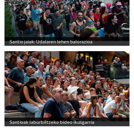
Santio jaiak: Udalaren lehen balorazioa
Santioak laburbiltzeko bideo ikusgarria