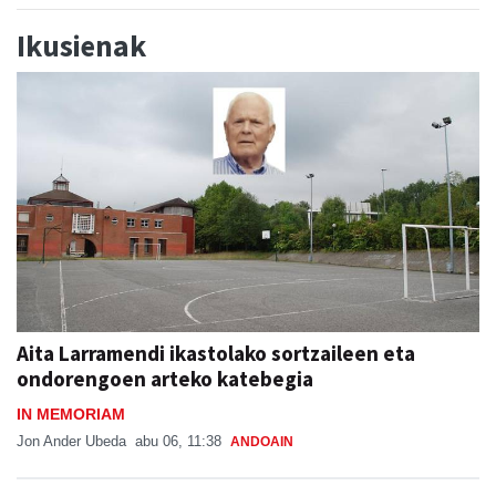
Ikusienak
Aita Larramendi ikastolako sortzaileen eta
ondorengoen arteko katebegia
IN MEMORIAM
Jon Ander Ubeda
abu 06, 11:38
ANDOAIN