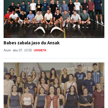
Babes zabala jaso du Ansak
Aiurri
abu 07, 13:55
URNIETA