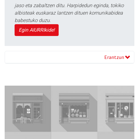
jaso eta zabaltzen ditu. Harpidedun eginda, tokiko
albisteak euskaraz lantzen dituen komunikabidea
babestuko duzu.
Egin AIURRIkide!
Erantzun