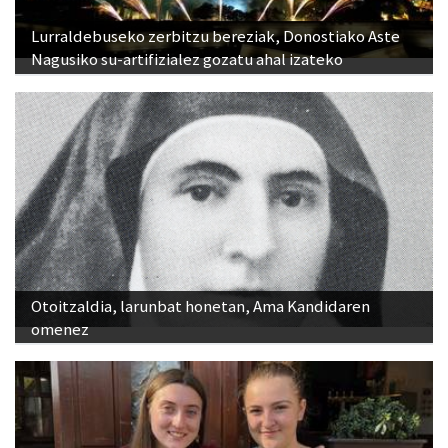
Nagusiko su-artifizialez gozatu ahal izateko
Otoitzaldia, larunbat honetan, Ama Kandidaren
omenez