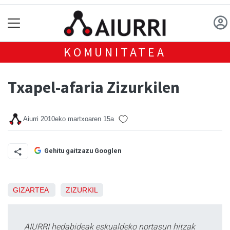
KOMUNITATEA
Txapel-afaria Zizurkilen
Aiurri
2010eko martxoaren 15a
Gehitu gaitzazu Googlen
GIZARTEA
ZIZURKIL
AIURRI hedabideak eskualdeko nortasun hitzak