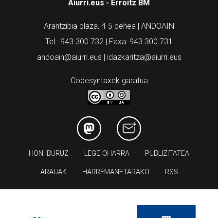
Arantzibia plaza, 4-5 behea | ANDOAIN
Tel.: 943 300 732 | Faxa: 943 300 731
andoain@aiurri.eus | idazkaritza@aiurri.eus
Codesyntaxek garatua
HONI BURUZ
LEGE OHARRA
PUBLIZITATEA
ARAUAK
HARREMANETARAKO
RSS