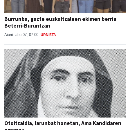
Burrunba, gazte euskaltzaleen ekimen berria
Beterri-Buruntzan
Aiurri
abu 07, 07:00
URNIETA
Otoitzaldia, larunbat honetan, Ama Kandidaren
omenez
Berrozpeko Jesusen Alaben Elkartea
abu 07, 09:25
ANDOAIN