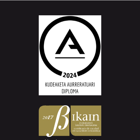
Aiurri.eus - Erroitz BM