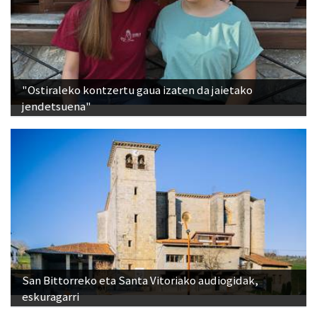
"Ostiraleko kontzertu gaua izaten da jaietako
jendetsuena"
San Bittorreko eta Santa Vitoriako audiogidak,
eskuragarri