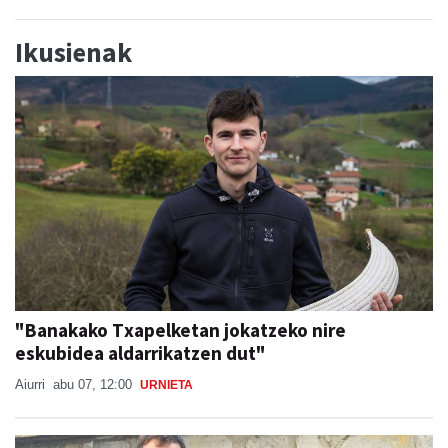
Ikusienak
"Banakako Txapelketan jokatzeko nire
eskubidea aldarrikatzen dut"
Aiurri
abu 07, 12:00
URNIETA