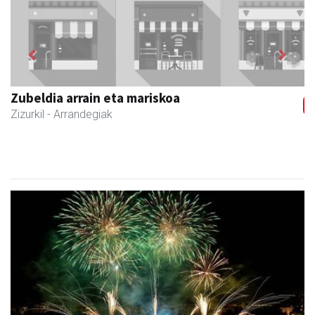
Previous
Next
Zubimusu Ikastola
Zizurkil
- Hezkuntza
Lurraldebuseko zerbitzu bereziak, Donostiako Aste