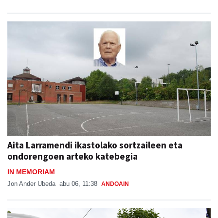
Aita Larramendi ikastolako sortzaileen eta
ondorengoen arteko katebegia
IN MEMORIAM
Jon Ander Ubeda
abu 06, 11:38
ANDOAIN