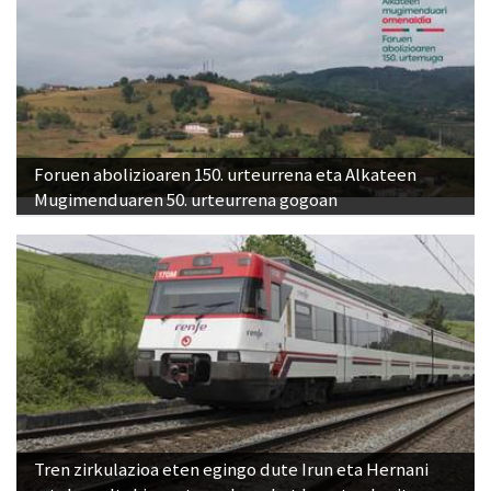
Foruen abolizioaren 150. urteurrena eta Alkateen
Mugimenduaren 50. urteurrena gogoan
Tren zirkulazioa eten egingo dute Irun eta Hernani