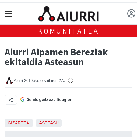
KOMUNITATEA
Aiurri Aipamen Bereziak
ekitaldia Asteasun
Aiurri
2010eko otsailaren 27a
Gehitu gaitzazu Googlen
GIZARTEA
ASTEASU