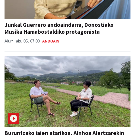
Junkal Guerrero andoaindarra, Donostiako
Musika Hamabostaldiko protagonista
Aiurri
abu 05, 07:00
ANDOAIN
Buruntzako jaien atarikoa, Ainhoa Aiertzarekin