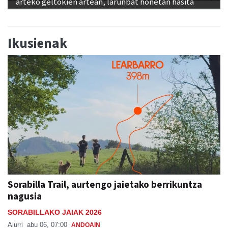
arteko geltokien artean, larunbat honetan hasita
Ikusienak
Sorabilla Trail, aurtengo jaietako berrikuntza
nagusia
SORABILLAKO JAIAK 2026
Aiurri
abu 06, 07:00
ANDOAIN