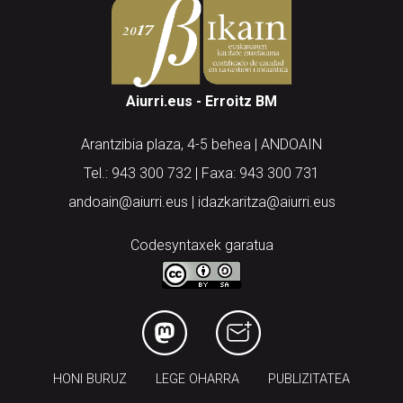
Aiurri.eus - Erroitz BM
Arantzibia plaza, 4-5 behea | ANDOAIN
Tel.: 943 300 732 | Faxa: 943 300 731
andoain@aiurri.eus | idazkaritza@aiurri.eus
Codesyntaxek garatua
HONI BURUZ
LEGE OHARRA
PUBLIZITATEA