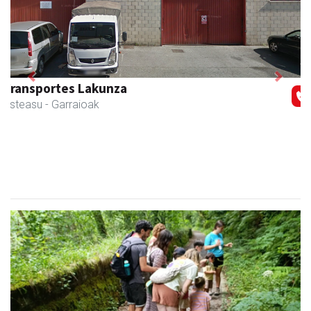
Previous
Next
Mandala terapiak
Asteasu
- Kinesiologia