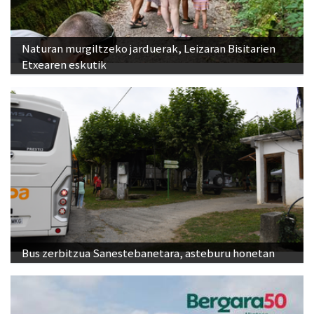
Naturan murgiltzeko jarduerak, Leizaran Bisitarien
Etxearen eskutik
Bus zerbitzua Sanestebanetara, asteburu honetan