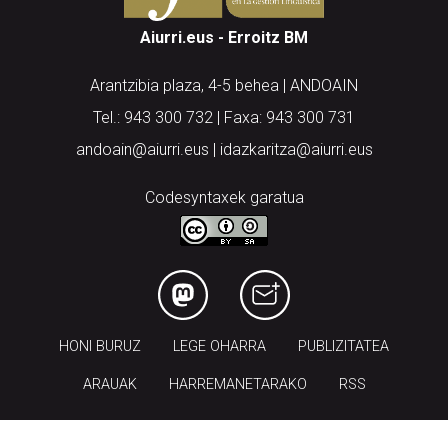
Aiurri.eus - Erroitz BM
Arantzibia plaza, 4-5 behea | ANDOAIN
Tel.: 943 300 732 | Faxa: 943 300 731
andoain@aiurri.eus | idazkaritza@aiurri.eus
Codesyntaxek garatua
HONI BURUZ
LEGE OHARRA
PUBLIZITATEA
ARAUAK
HARREMANETARAKO
RSS