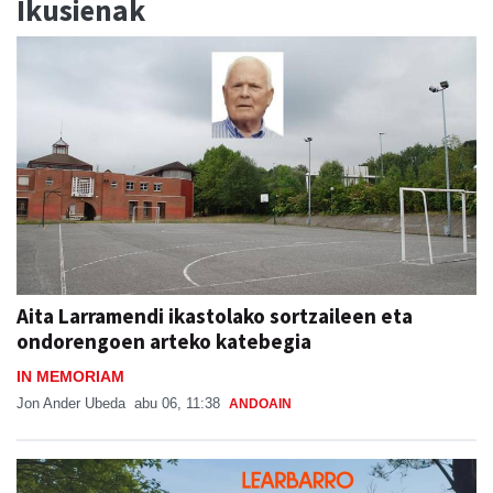
Ikusienak
Aita Larramendi ikastolako sortzaileen eta
ondorengoen arteko katebegia
IN MEMORIAM
Jon Ander Ubeda
abu 06, 11:38
ANDOAIN