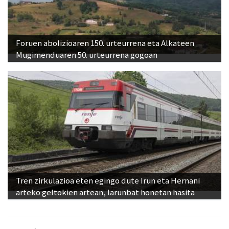
Foruen abolizioaren 150. urteurrena eta Alkateen
Mugimenduaren 50. urteurrena gogoan
Tren zirkulazioa eten egingo dute Irun eta Hernani
arteko geltokien artean, larunbat honetan hasita