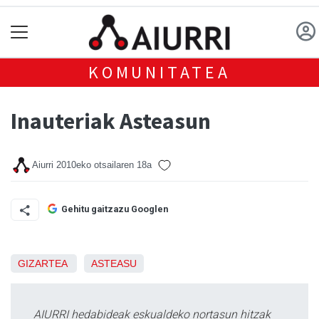
KOMUNITATEA
Inauteriak Asteasun
Aiurri
2010eko otsailaren 18a
Gehitu gaitzazu Googlen
GIZARTEA
ASTEASU
AIURRI hedabideak eskualdeko nortasun hitzak