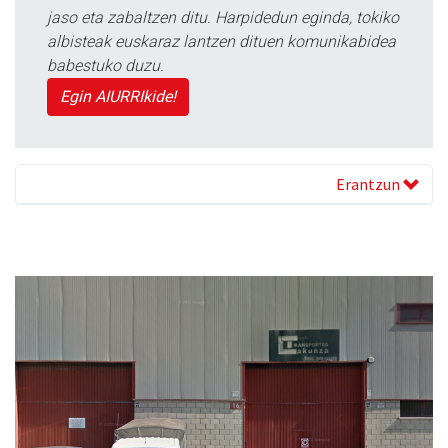
jaso eta zabaltzen ditu. Harpidedun eginda, tokiko
albisteak euskaraz lantzen dituen komunikabidea
babestuko duzu.
Egin AIURRIkide!
Erantzun