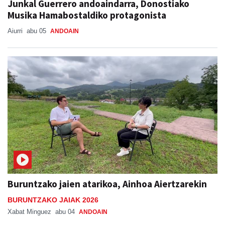
Junkal Guerrero andoaindarra, Donostiako
Musika Hamabostaldiko protagonista
Aiurri
abu 05
ANDOAIN
Buruntzako jaien atarikoa, Ainhoa Aiertzarekin
BURUNTZAKO JAIAK 2026
Xabat Minguez
abu 04
ANDOAIN