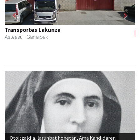
Previous
Next
Goine esnekiak
Asteasu
- Esnekiak
Otoitzaldia, larunbat honetan, Ama Kandidaren