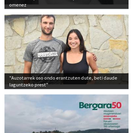
omenez
"Auzotarrek oso ondo erantzuten dute, beti daude
laguntzeko prest"