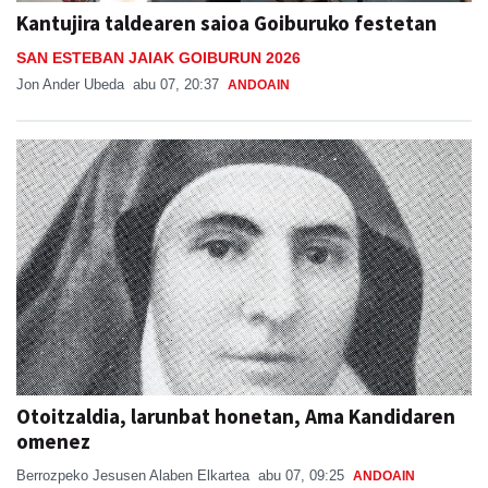
Kantujira taldearen saioa Goiburuko festetan
SAN ESTEBAN JAIAK GOIBURUN 2026
Jon Ander Ubeda
abu 07, 20:37
ANDOAIN
Otoitzaldia, larunbat honetan, Ama Kandidaren
omenez
Berrozpeko Jesusen Alaben Elkartea
abu 07, 09:25
ANDOAIN