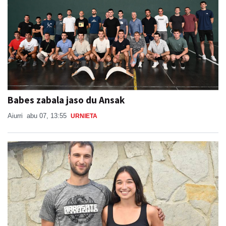
Babes zabala jaso du Ansak
Aiurri
abu 07, 13:55
URNIETA