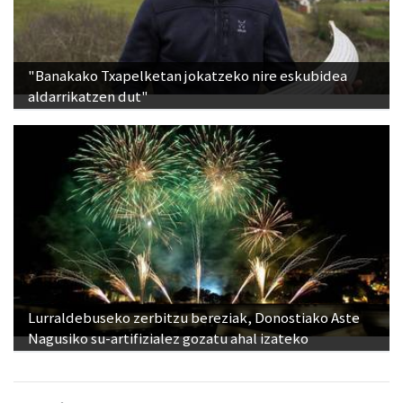
"Banakako Txapelketan jokatzeko nire eskubidea
aldarrikatzen dut"
Lurraldebuseko zerbitzu bereziak, Donostiako Aste
Nagusiko su-artifizialez gozatu ahal izateko