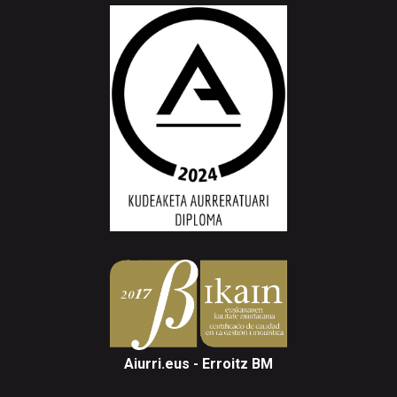
Aiurri.eus - Erroitz BM