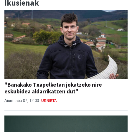
Ikusienak
"Banakako Txapelketan jokatzeko nire
eskubidea aldarrikatzen dut"
Aiurri
abu 07, 12:00
URNIETA