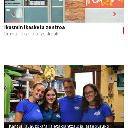
Previous
Next
Itxaspe
Urnieta
- Frutategiak
Kantujira, auzo-afaria eta dantzaldia, asteburuko