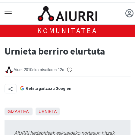
KOMUNITATEA
Urnieta berriro elurtuta
Aiurri
2010eko otsailaren 12a
Gehitu gaitzazu Googlen
GIZARTEA
URNIETA
AIURRI hedabideak eskualdeko nortasun hitzak