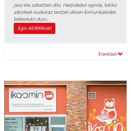
jaso eta zabaltzen ditu. Harpidedun eginda, tokiko
albisteak euskaraz lantzen dituen komunikabidea
babestuko duzu.
Egin AIURRIkide!
Erantzun