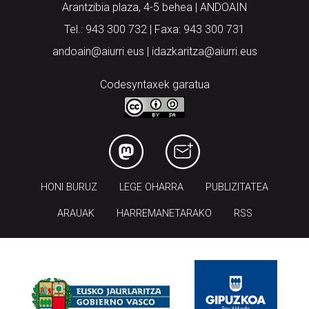
Arantzibia plaza, 4-5 behea | ANDOAIN
Tel.: 943 300 732 | Faxa: 943 300 731
andoain@aiurri.eus | idazkaritza@aiurri.eus
Codesyntaxek garatua
HONI BURUZ
LEGE OHARRA
PUBLIZITATEA
ARAUAK
HARREMANETARAKO
RSS