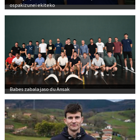
ospakizunei ekiteko
Babes zabala jaso du Ansak