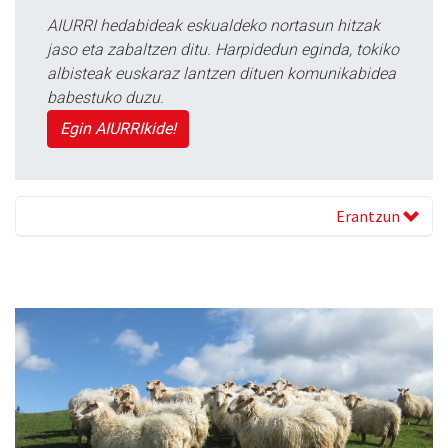
AIURRI hedabideak eskualdeko nortasun hitzak
jaso eta zabaltzen ditu. Harpidedun eginda, tokiko
albisteak euskaraz lantzen dituen komunikabidea
babestuko duzu.
Egin AIURRIkide!
Erantzun