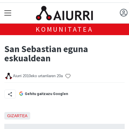
KOMUNITATEA
San Sebastian eguna
eskualdean
Aiurri
2010eko urtarrilaren 20a
Gehitu gaitzazu Googlen
GIZARTEA