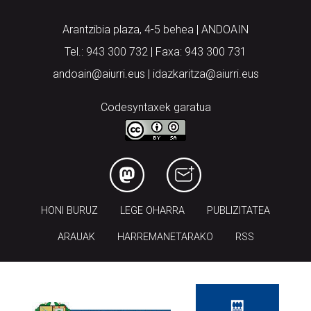
Arantzibia plaza, 4-5 behea | ANDOAIN
Tel.: 943 300 732 | Faxa: 943 300 731
andoain@aiurri.eus | idazkaritza@aiurri.eus
Codesyntaxek garatua
HONI BURUZ
LEGE OHARRA
PUBLIZITATEA
ARAUAK
HARREMANETARAKO
RSS