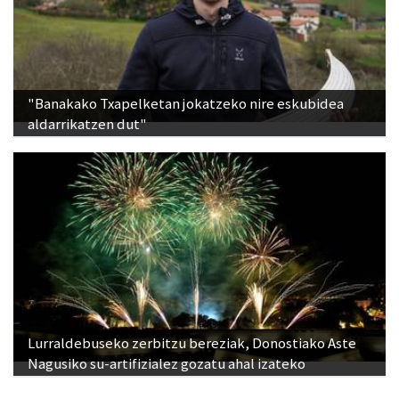
"Banakako Txapelketan jokatzeko nire eskubidea
aldarrikatzen dut"
Lurraldebuseko zerbitzu bereziak, Donostiako Aste
Nagusiko su-artifizialez gozatu ahal izateko