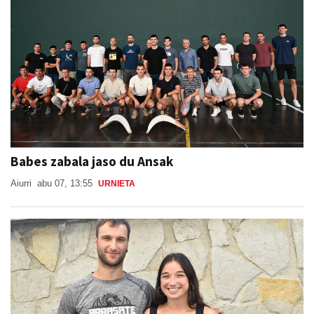
Babes zabala jaso du Ansak
Aiurri
abu 07, 13:55
URNIETA