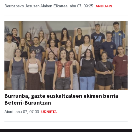
Berrozpeko Jesusen Alaben Elkartea
abu 07, 09:25
ANDOAIN
Burrunba, gazte euskaltzaleen ekimen berria
Beterri-Buruntzan
Aiurri
abu 07, 07:00
URNIETA