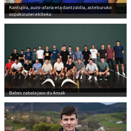
Kantujira, auzo-afaria eta dantzaldia, asteburuko
ospakizunei ekiteko
Babes zabala jaso du Ansak