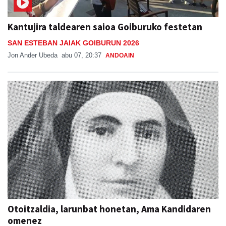
Kantujira taldearen saioa Goiburuko festetan
SAN ESTEBAN JAIAK GOIBURUN 2026
Jon Ander Ubeda
abu 07, 20:37
ANDOAIN
Otoitzaldia, larunbat honetan, Ama Kandidaren
omenez