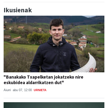
Ikusienak
"Banakako Txapelketan jokatzeko nire
eskubidea aldarrikatzen dut"
Aiurri
abu 07, 12:00
URNIETA