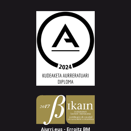
Aiurri.eus - Erroitz BM