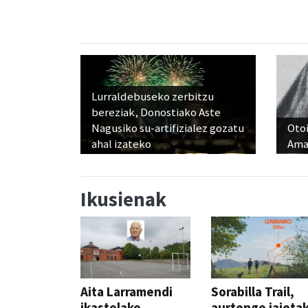
Lurraldebuseko zerbitzu
bereziak, Donostiako Aste
Nagusiko su-artifizialez gozatu
Otoi
ahal izateko
Ama
Ikusienak
Aita Larramendi
Sorabilla Trail,
ikastolako
aurtengo jaieta