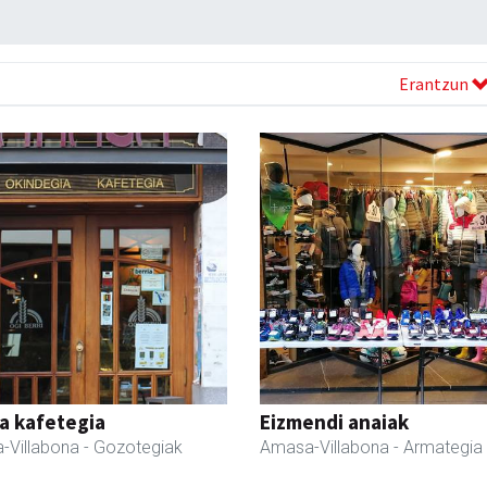
Erantzun
a kafetegia
Eizmendi anaiak
-Villabona
- Gozotegiak
Amasa-Villabona
- Armategia