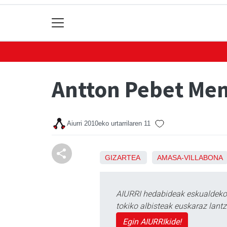
Antton Pebet Mem
Aiurri
2010eko urtarrilaren 11
GIZARTEA
AMASA-VILLABONA
AIURRI hedabideak eskualdeko n
tokiko albisteak euskaraz lan
Egin AIURRIkide!