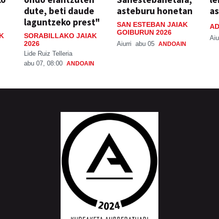
dute, beti daude
asteburu honetan
a
laguntzeko prest"
SAN ESTEBAN JAIAK
AD
GOIBURUN 2026
K
SORABILLAKO JAIAK
Aiu
2026
Aiurri
abu 05
ANDOAIN
Lide Ruiz Telleria
abu 07, 08:00
ANDOAIN