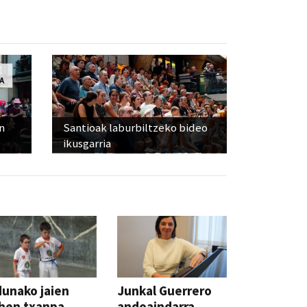
n
Santioak laburbiltzeko bideo
ikusgarria
unako jaien
Junkal Guerrero
hen txanpa,
andoaindarra,