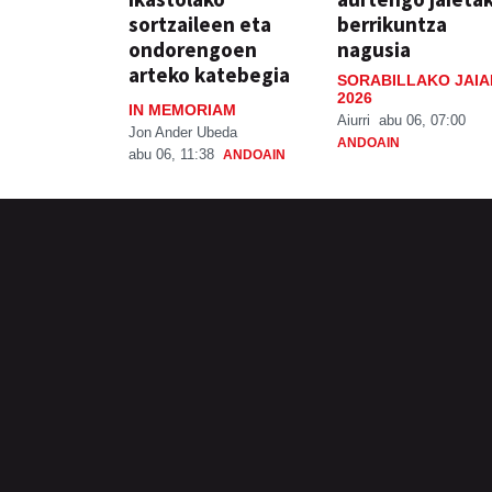
sortzaileen eta
berrikuntza
ondorengoen
nagusia
arteko katebegia
SORABILLAKO JAIA
2026
IN MEMORIAM
Aiurri
abu 06, 07:00
Jon Ander Ubeda
ANDOAIN
abu 06, 11:38
ANDOAIN