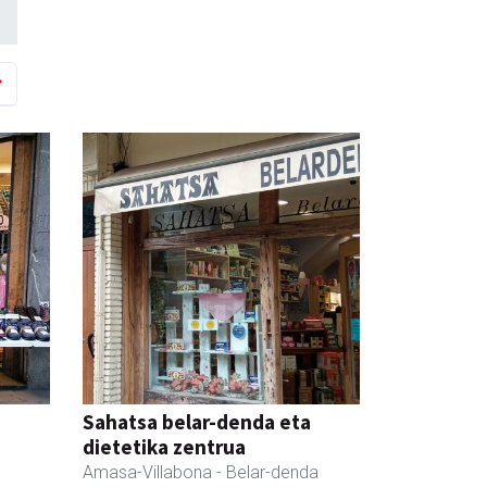
Sahatsa belar-denda eta
dietetika zentrua
Amasa-Villabona
- Belar-denda