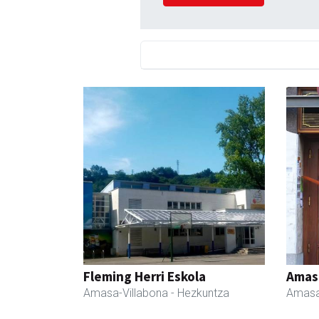
Fleming Herri Eskola
Amas
Amasa-Villabona
- Hezkuntza
Amasa