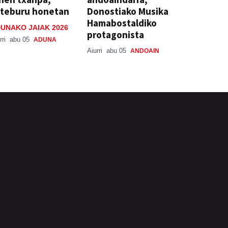
steburu honetan
Donostiako Musika
Hamabostaldiko
UNAKO JAIAK 2026
protagonista
rri
abu 05
ADUNA
Aiurri
abu 05
ANDOAIN