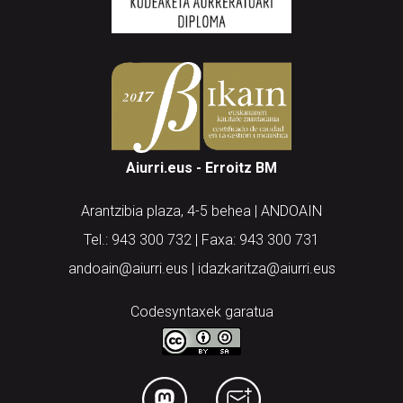
Aiurri.eus - Erroitz BM
Arantzibia plaza, 4-5 behea | ANDOAIN
Tel.: 943 300 732 | Faxa: 943 300 731
andoain@aiurri.eus | idazkaritza@aiurri.eus
Codesyntaxek garatua