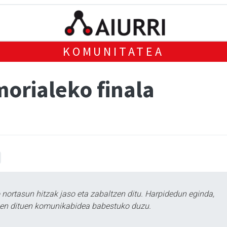
KOMUNITATEA
orialeko finala
ortasun hitzak jaso eta zabaltzen ditu. Harpidedun eginda,
tzen dituen komunikabidea babestuko duzu.