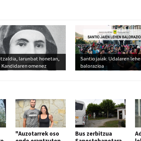
tzaldia, larunbat honetan,
Santio jaiak: Udalaren lehe
 Kandidaren omenez
balorazioa
"Auzotarrek oso
Bus zerbitzua
Ad
ko
ondo erantzuten
Sanestebanetara,
le