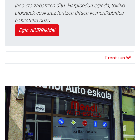
jaso eta zabaltzen ditu. Harpidedun eginda, tokiko
albisteak euskaraz lantzen dituen komunikabidea
babestuko duzu.
Egin AIURRIkide!
Erantzun