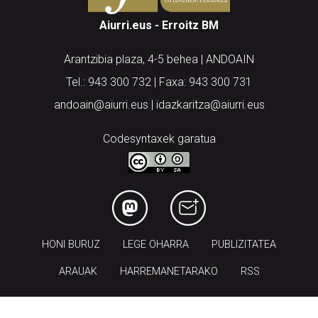
Aiurri.eus - Erroitz BM
Arantzibia plaza, 4-5 behea | ANDOAIN
Tel.: 943 300 732 | Faxa: 943 300 731
andoain@aiurri.eus | idazkaritza@aiurri.eus
Codesyntaxek garatua
HONI BURUZ
LEGE OHARRA
PUBLIZITATEA
ARAUAK
HARREMANETARAKO
RSS