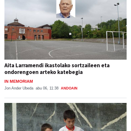
Aita Larramendi ikastolako sortzaileen eta
ondorengoen arteko katebegia
IN MEMORIAM
Jon Ander Ubeda
abu 06, 11:38
ANDOAIN