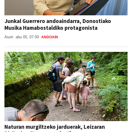
Junkal Guerrero andoaindarra, Donostiako
Musika Hamabostaldiko protagonista
Aiurri
abu 05, 07:00
ANDOAIN
Naturan murgiltzeko jarduerak, Leizaran