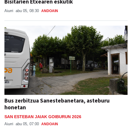
Bisitarien Etxearen eskutik
Aiurri
abu 05, 08:30
ANDOAIN
Bus zerbitzua Sanestebanetara, asteburu
honetan
SAN ESTEBAN JAIAK GOIBURUN 2026
Aiurri
abu 05, 07:00
ANDOAIN