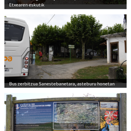
Etxearen eskutik
Bus zerbitzua Sanestebanetara, asteburu honetan