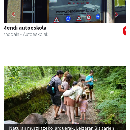
Previous
Next
Hiru Jatetxea
Andoain
- Tabernak
Naturan murgiltzeko jarduerak, Leizaran Bisitarien