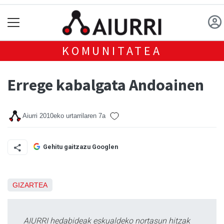
KOMUNITATEA
Errege kabalgata Andoainen
Aiurri
2010eko urtarrilaren 7a
Gehitu gaitzazu Googlen
GIZARTEA
AIURRI hedabideak eskualdeko nortasun hitzak