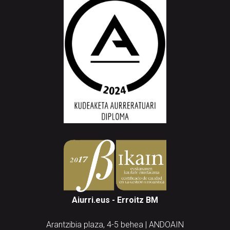
Aiurri.eus - Erroitz BM
Arantzibia plaza, 4-5 behea | ANDOAIN