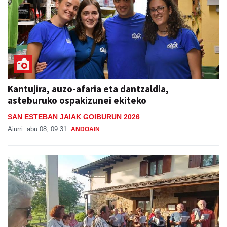
Kantujira, auzo-afaria eta dantzaldia,
asteburuko ospakizunei ekiteko
SAN ESTEBAN JAIAK GOIBURUN 2026
Aiurri
abu 08, 09:31
ANDOAIN