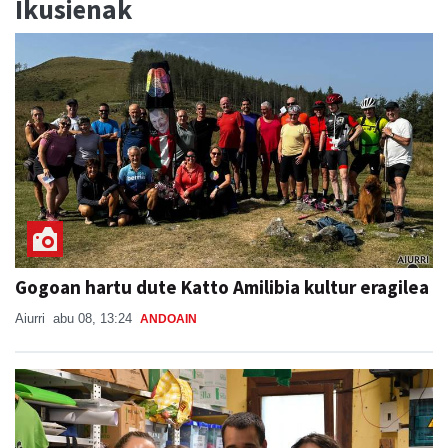
Ikusienak
Gogoan hartu dute Katto Amilibia kultur eragilea
Aiurri
abu 08, 13:24
ANDOAIN