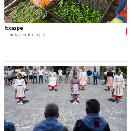
Previous
Next
Magale Ikastetxea
Urnieta
- Hezkuntza