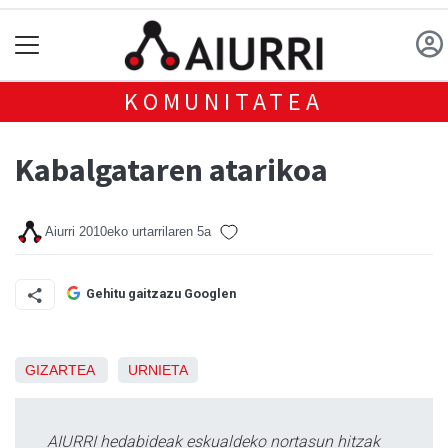
KOMUNITATEA
Kabalgataren atarikoa
Aiurri
2010eko urtarrilaren 5a
Gehitu gaitzazu Googlen
GIZARTEA
URNIETA
AIURRI hedabideak eskualdeko nortasun hitzak