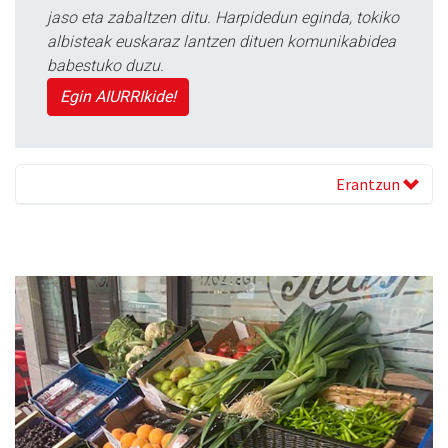
jaso eta zabaltzen ditu. Harpidedun eginda, tokiko
albisteak euskaraz lantzen dituen komunikabidea
babestuko duzu.
Egin AIURRIkide!
Erantzun