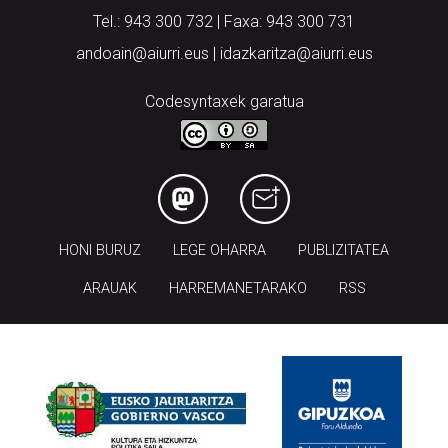
Tel.: 943 300 732 | Faxa: 943 300 731
andoain@aiurri.eus | idazkaritza@aiurri.eus
Codesyntaxek garatua
HONI BURUZ
LEGE OHARRA
PUBLIZITATEA
ARAUAK
HARREMANETARAKO
RSS