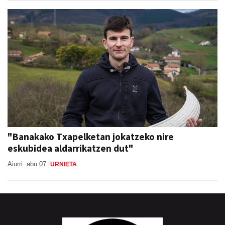
"Banakako Txapelketan jokatzeko nire
eskubidea aldarrikatzen dut"
Aiurri
abu 07
URNIETA