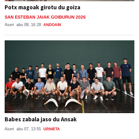
Potx magoak girotu du goiza
SAN ESTEBAN JAIAK GOIBURUN 2026
Aiurri
abu 08, 16:28
ANDOAIN
Babes zabala jaso du Ansak
Aiurri
abu 07, 13:55
URNIETA