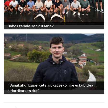
Babes zabala jaso du Ansak
"Banakako Txapelketan jokatzeko nire eskubidea
aldarrikatzen dut"