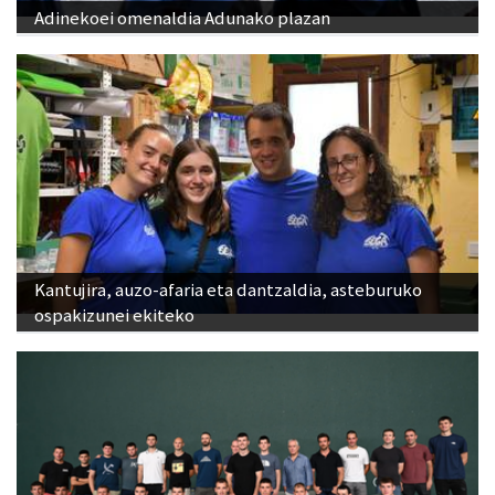
Adinekoei omenaldia Adunako plazan
Kantujira, auzo-afaria eta dantzaldia, asteburuko
ospakizunei ekiteko