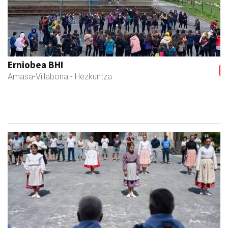
Previous
Next
Sahatsa belar-denda eta dietetika zentrua
Amasa-Villabona
- Belar-denda