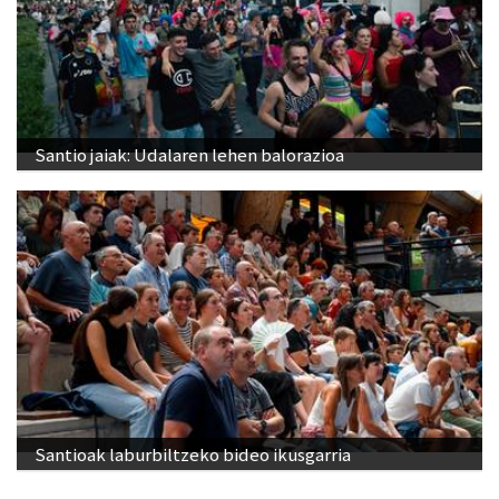
Santio jaiak: Udalaren lehen balorazioa
Santioak laburbiltzeko bideo ikusgarria