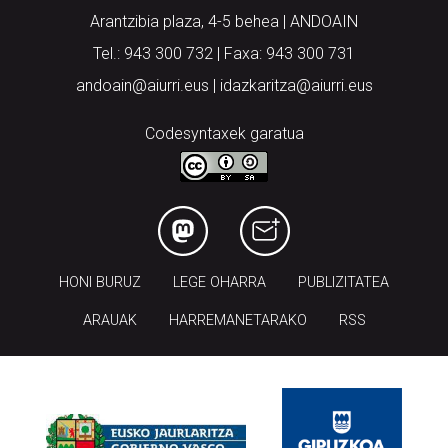
Arantzibia plaza, 4-5 behea | ANDOAIN
Tel.: 943 300 732 | Faxa: 943 300 731
andoain@aiurri.eus | idazkaritza@aiurri.eus
Codesyntaxek garatua
HONI BURUZ
LEGE OHARRA
PUBLIZITATEA
ARAUAK
HARREMANETARAKO
RSS