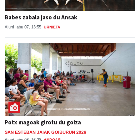
Babes zabala jaso du Ansak
Aiurri
abu 07, 13:55
URNIETA
Potx magoak girotu du goiza
SAN ESTEBAN JAIAK GOIBURUN 2026
Aiurri
abu 08, 16:28
ANDOAIN