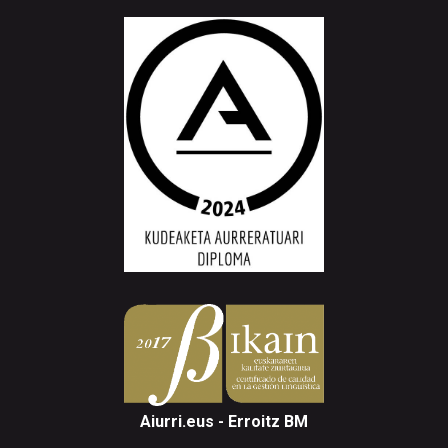
Aiurri.eus - Erroitz BM