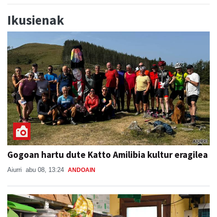
Ikusienak
Gogoan hartu dute Katto Amilibia kultur eragilea
Aiurri
abu 08, 13:24
ANDOAIN