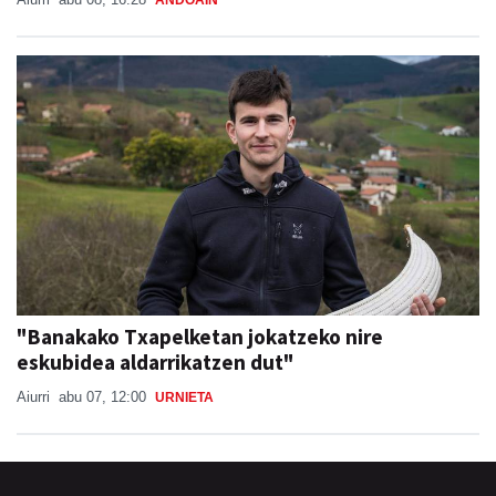
"Banakako Txapelketan jokatzeko nire
eskubidea aldarrikatzen dut"
Aiurri
abu 07, 12:00
URNIETA