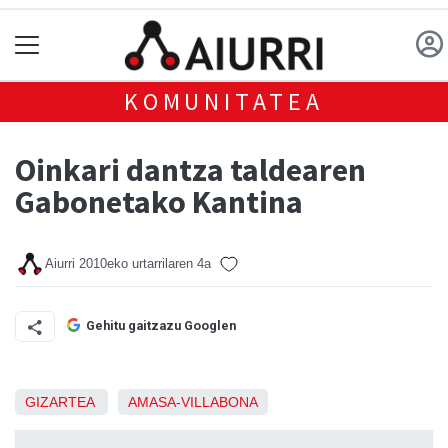
KOMUNITATEA
Oinkari dantza taldearen
Gabonetako Kantina
Aiurri
2010eko urtarrilaren 4a
Gehitu gaitzazu Googlen
GIZARTEA
AMASA-VILLABONA