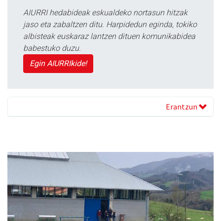
AIURRI hedabideak eskualdeko nortasun hitzak
jaso eta zabaltzen ditu. Harpidedun eginda, tokiko
albisteak euskaraz lantzen dituen komunikabidea
babestuko duzu.
Egin AIURRIkide!
Erantzun