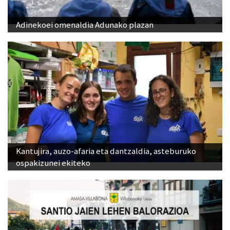
Adinekoei omenaldia Adunako plazan
Kantujira, auzo-afaria eta dantzaldia, asteburuko
ospakizunei ekiteko