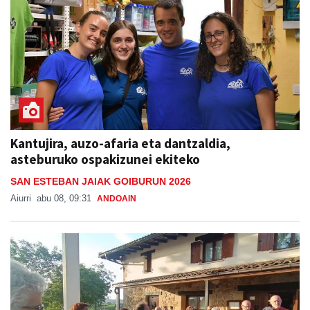
Kantujira, auzo-afaria eta dantzaldia,
asteburuko ospakizunei ekiteko
SAN ESTEBAN JAIAK GOIBURUN 2026
Aiurri
abu 08, 09:31
ANDOAIN