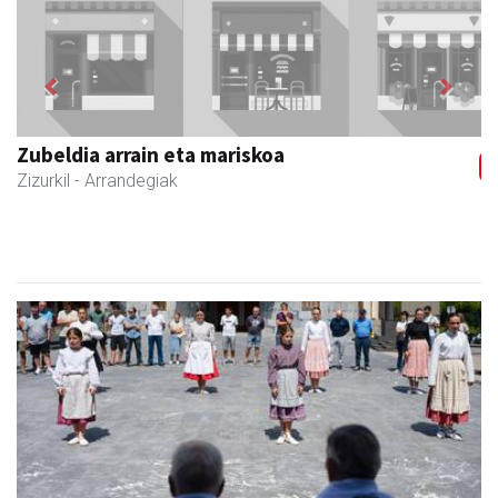
Previous
Next
Zubeldia arrain eta mariskoa
Zizurkil
- Arrandegiak