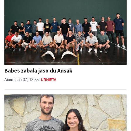
Babes zabala jaso du Ansak
Aiurri
abu 07, 13:55
URNIETA