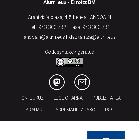
Aiurri.eus - Erroitz BM
Arantzibia plaza, 4-5 behea | ANDOAIN
Tel.: 943 300 732 | Faxa: 943 300 731
andoain@aiurri.eus | idazkaritza@aiurri.eus
Codesyntaxek garatua
HONI BURUZ
LEGE OHARRA
PUBLIZITATEA
ARAUAK
HARREMANETARAKO
RSS