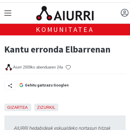
KOMUNITATEA
Kantu erronda Elbarrenan
Aiurri
2009ko abenduaren 24a
Gehitu gaitzazu Googlen
GIZARTEA
ZIZURKIL
AIURRI hedabideak eskualdeko nortasun hitzak