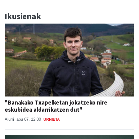
Ikusienak
"Banakako Txapelketan jokatzeko nire
eskubidea aldarrikatzen dut"
Aiurri
abu 07, 12:00
URNIETA