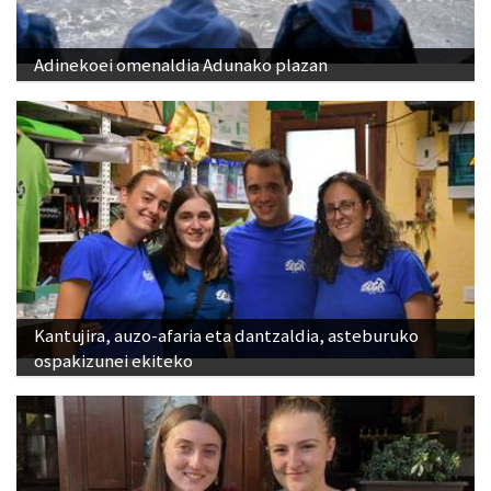
Adinekoei omenaldia Adunako plazan
Kantujira, auzo-afaria eta dantzaldia, asteburuko
ospakizunei ekiteko