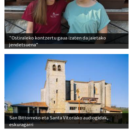
"Ostiraleko kontzertu gaua izaten da jaietako
jendetsuena"
San Bittorreko eta Santa Vitoriako audiogidak,
eskuragarri