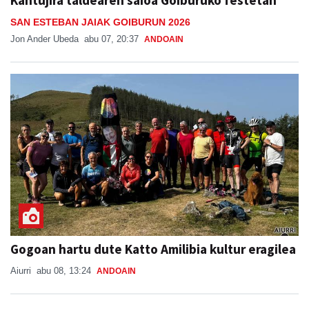
Kantujira taldearen saioa Goiburuko festetan
SAN ESTEBAN JAIAK GOIBURUN 2026
Jon Ander Ubeda
abu 07, 20:37
ANDOAIN
Gogoan hartu dute Katto Amilibia kultur eragilea
Aiurri
abu 08, 13:24
ANDOAIN