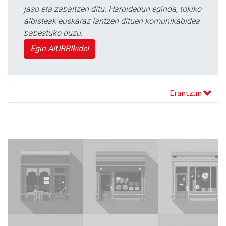
jaso eta zabaltzen ditu. Harpidedun eginda, tokiko
albisteak euskaraz lantzen dituen komunikabidea
babestuko duzu.
Egin AIURRIkide!
Erantzun