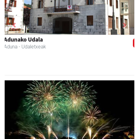
Previous
Next
Zubimusu Ikastola
Amasa-Villabona
- Hezkuntza