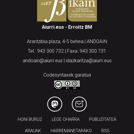
Aiurri.eus - Erroitz BM
Arantzibia plaza, 4-5 behea | ANDOAIN
Tel.: 943 300 732 | Faxa: 943 300 731
andoain@aiurri.eus | idazkaritza@aiurri.eus
Codesyntaxek garatua
HONI BURUZ
LEGE OHARRA
PUBLIZITATEA
ARAUAK
HARREMANETARAKO
RSS