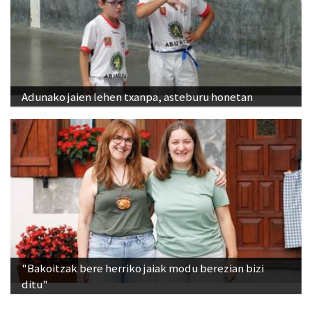
Adunako jaien lehen txanpa, asteburu honetan
"Bakoitzak bere herriko jaiak modu berezian bizi
ditu"