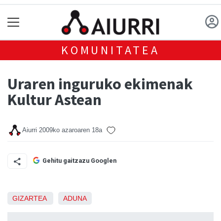
KOMUNITATEA
Uraren inguruko ekimenak
Kultur Astean
Aiurri
2009ko azaroaren 18a
Gehitu gaitzazu Googlen
GIZARTEA
ADUNA