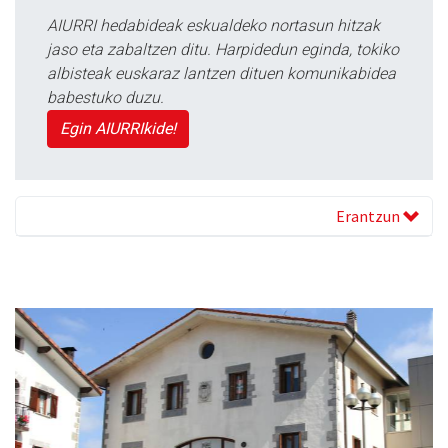
AIURRI hedabideak eskualdeko nortasun hitzak
jaso eta zabaltzen ditu. Harpidedun eginda, tokiko
albisteak euskaraz lantzen dituen komunikabidea
babestuko duzu.
Egin AIURRIkide!
Erantzun