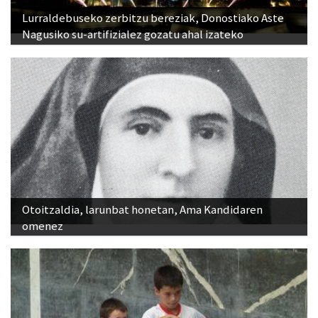
Lurraldebuseko zerbitzu bereziak, Donostiako Aste
Nagusiko su-artifizialez gozatu ahal izateko
Otoitzaldia, larunbat honetan, Ama Kandidaren
omenez