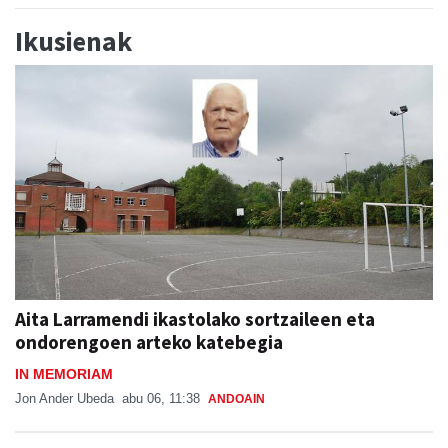
Ikusienak
Aita Larramendi ikastolako sortzaileen eta
ondorengoen arteko katebegia
IN MEMORIAM
Jon Ander Ubeda
abu 06, 11:38
ANDOAIN