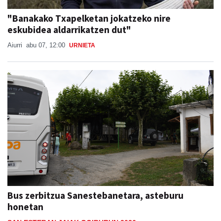
"Banakako Txapelketan jokatzeko nire
eskubidea aldarrikatzen dut"
Aiurri
abu 07, 12:00
URNIETA
Bus zerbitzua Sanestebanetara, asteburu
honetan