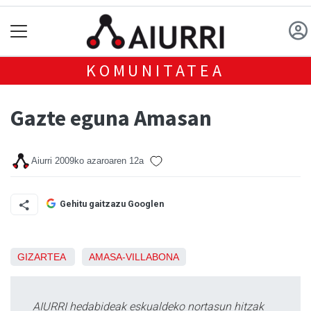
KOMUNITATEA
Gazte eguna Amasan
Aiurri
2009ko azaroaren 12a
Gehitu gaitzazu Googlen
GIZARTEA
AMASA-VILLABONA
AIURRI hedabideak eskualdeko nortasun hitzak