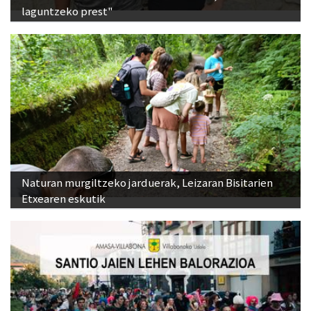
laguntzeko prest"
Naturan murgiltzeko jarduerak, Leizaran Bisitarien
Etxearen eskutik