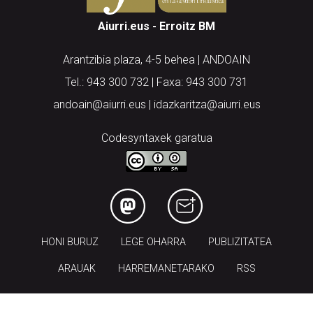
Aiurri.eus - Erroitz BM
Arantzibia plaza, 4-5 behea | ANDOAIN
Tel.: 943 300 732 | Faxa: 943 300 731
andoain@aiurri.eus | idazkaritza@aiurri.eus
Codesyntaxek garatua
HONI BURUZ
LEGE OHARRA
PUBLIZITATEA
ARAUAK
HARREMANETARAKO
RSS