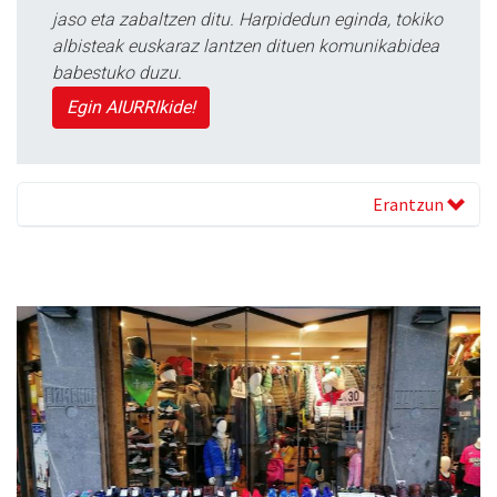
jaso eta zabaltzen ditu. Harpidedun eginda, tokiko
albisteak euskaraz lantzen dituen komunikabidea
babestuko duzu.
Egin AIURRIkide!
Erantzun