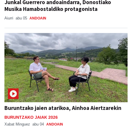
Junkal Guerrero andoaindarra, Donostiako
Musika Hamabostaldiko protagonista
Aiurri
abu 05
ANDOAIN
Buruntzako jaien atarikoa, Ainhoa Aiertzarekin
BURUNTZAKO JAIAK 2026
Xabat Minguez
abu 04
ANDOAIN