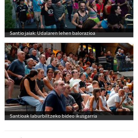
Santio jaiak: Udalaren lehen balorazioa
Santioak laburbiltzeko bideo ikusgarria