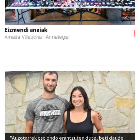
Previous
Next
Erniobea BHI
Amasa-Villabona
- Hezkuntza
"Auzotarrek oso ondo erantzuten dute, beti daude