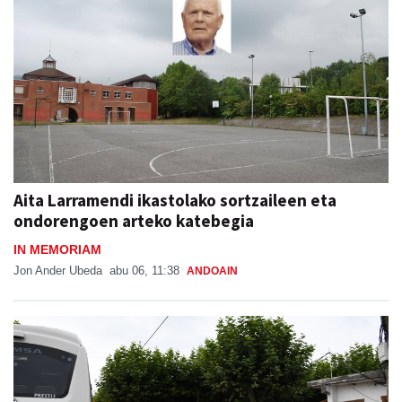
Aita Larramendi ikastolako sortzaileen eta
ondorengoen arteko katebegia
IN MEMORIAM
Jon Ander Ubeda
abu 06, 11:38
ANDOAIN